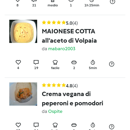
8
21
medio
1
1h 25min
5.0
(4)
MAIONESE COTTA
all’aceto di Volpaia
da
mabaro2003
4
19
facile
2
5min
4.8
(4)
Crema vegana di
peperoni e pomodori
da
Ospite