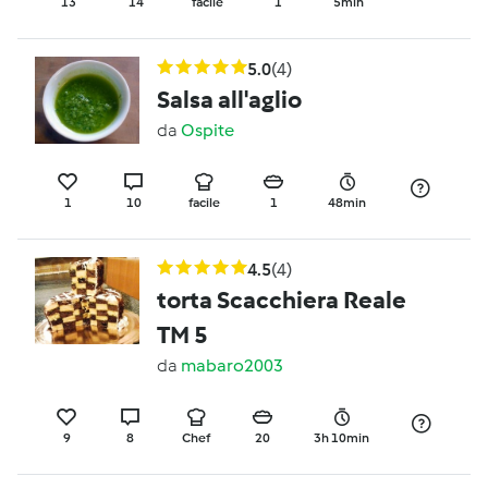
13
14
facile
1
5min
5.0
(4)
Salsa all'aglio
da
Ospite
1
10
facile
1
48min
4.5
(4)
torta Scacchiera Reale
TM 5
da
mabaro2003
9
8
Chef
20
3h 10min