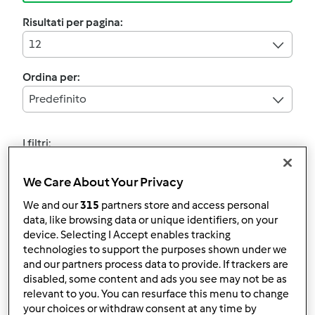
Risultati per pagina:
12
Ordina per:
Predefinito
I filtri:
Barbecue
We Care About Your Privacy
Annulla
We and our
315
partners store and access personal
data, like browsing data or unique identifiers, on your
device. Selecting I Accept enables tracking
4.6
(5)
technologies to support the purposes shown under we
TARTINE SEMI-
and our partners process data to provide. If trackers are
disabled, some content and ads you see may not be as
INTEGRALI
relevant to you. You can resurface this menu to change
da
bebabimby
your choices or withdraw consent at any time by