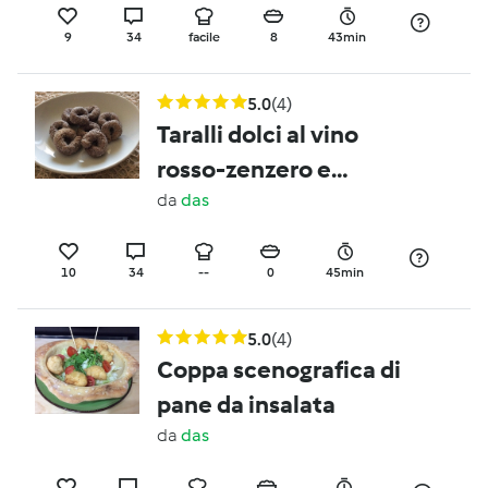
9
34
facile
8
43min
5.0
(4)
Taralli dolci al vino
rosso-zenzero e
cannella
da
das
10
34
--
0
45min
5.0
(4)
Coppa scenografica di
pane da insalata
da
das