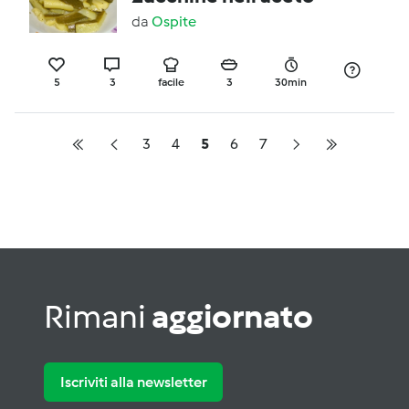
da
Ospite
5
3
facile
3
30min
3
4
5
6
7
Rimani
aggiornato
Iscriviti alla newsletter