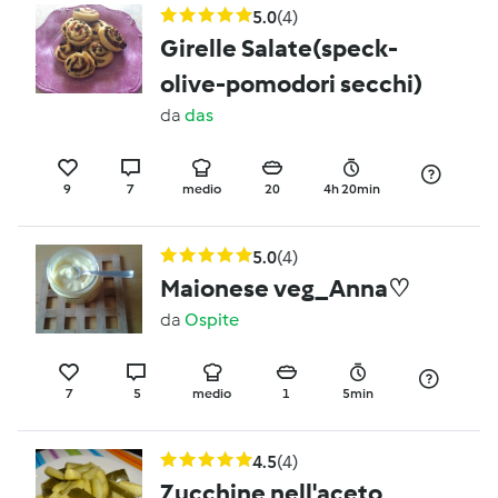
5.0
(4)
Girelle Salate(speck-
olive-pomodori secchi)
da
das
9
7
medio
20
4h 20min
5.0
(4)
Maionese veg_Anna♡
da
Ospite
7
5
medio
1
5min
4.5
(4)
Zucchine nell'aceto