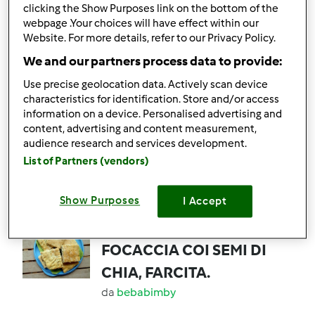
clicking the Show Purposes link on the bottom of the
webpage .Your choices will have effect within our
5
8
facile
8
29min
Website. For more details, refer to our Privacy Policy.
We and our partners process data to provide:
4.6
(5)
Use precise geolocation data. Actively scan device
Zucchine tonde ripiene
characteristics for identification. Store and/or access
information on a device. Personalised advertising and
leggerissime
content, advertising and content measurement,
da
Ospite
audience research and services development.
List of Partners (vendors)
5
6
facile
4
50min
Show Purposes
I Accept
5.0
(4)
FOCACCIA COI SEMI DI
CHIA, FARCITA.
da
bebabimby