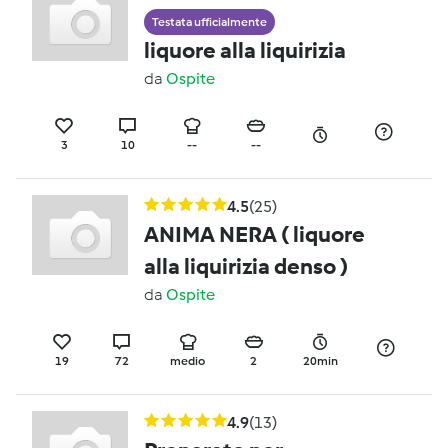
Testata ufficialmente
liquore alla liquirizia
da
Ospite
3
10
--
--
4.5
(25)
ANIMA NERA ( liquore
alla liquirizia denso )
da
Ospite
19
72
medio
2
20min
4.9
(13)