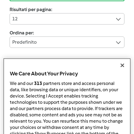
Risultati per pagina:
12
Ordina per:
Predefinito
I filtri:
Bibite e bevande
We Care About Your Privacy
We and our
313
partners store and access personal
Annulla
data, like browsing data or unique identifiers, on your
device. Selecting I Accept enables tracking
technologies to support the purposes shown under we
bevanda di ananas
and our partners process data to provide. If trackers are
disabled, some content and ads you see may not be as
da
vira81
relevant to you. You can resurface this menu to change
your choices or withdraw consent at any time by
clicking the Show Purposes link on the bottom of the