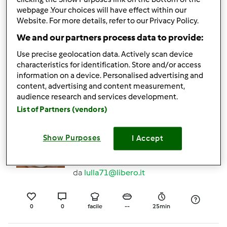
0
0
facile
6
10min
webpage .Your choices will have effect within our
Website. For more details, refer to our Privacy Policy.
We and our partners process data to provide:
caffè shakerato
Use precise geolocation data. Actively scan device
da
Ospite
characteristics for identification. Store and/or access
information on a device. Personalised advertising and
content, advertising and content measurement,
audience research and services development.
1
0
facile
3
10min
List of Partners (vendors)
Show Purposes
I Accept
cioccolata calda
ciocco-cocco con
panna al cacao
da
lulla71@libero.it
(contest cioccolate
calde)
0
0
facile
--
25min