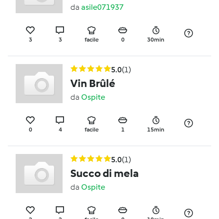
da
asile071937
3
3
facile
0
30min
5.0
(1)
Vin Brûlé
da
Ospite
0
4
facile
1
15min
5.0
(1)
Succo di mela
da
Ospite