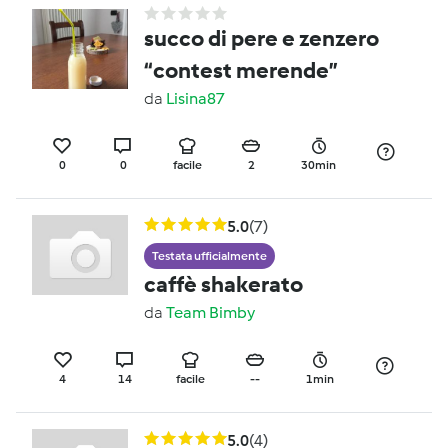
succo di pere e zenzero
“contest merende”
da
Lisina87
0
0
facile
2
30min
5.0
(7)
Testata ufficialmente
caffè shakerato
da
Team Bimby
4
14
facile
--
1min
5.0
(4)