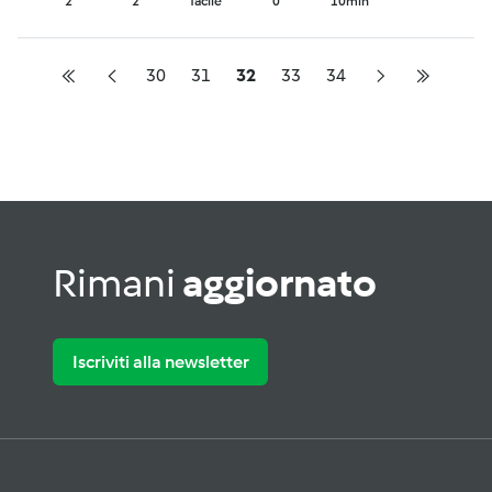
2
2
facile
0
10min
30
31
32
33
34
Rimani
aggiornato
Iscriviti alla newsletter