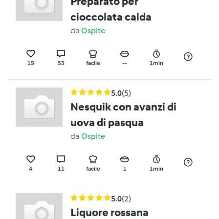
Preparato per
cioccolata calda
da
Ospite
15
53
facile
--
1min
5.0
(5)
Nesquik con avanzi di
uova di pasqua
da
Ospite
4
11
facile
1
1min
5.0
(2)
Liquore rossana