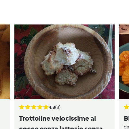
4.8
(8)
Trottoline velocissime al
B
d
cocco senza lattosio senza