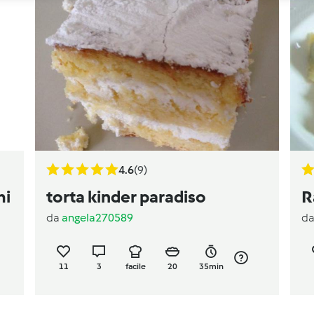
4.6
(9)
mi
torta kinder paradiso
R
da
angela270589
d
11
3
facile
20
35min