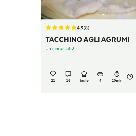
4.9
(8)
TACCHINO AGLI AGRUMI
da
irene1502
21
16
facile
4
20min