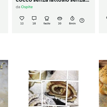
da
Ospite
glutine solo con albume
12
18
facile
20
8min