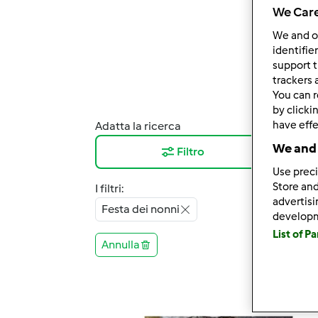
We Care
We and 
identifie
support t
trackers 
You can r
by clicki
have effe
Adatta la ricerca
Risul
We and 
Filtro
12
Use preci
Store and
I filtri:
advertis
Festa dei nonni
develop
List of P
Annulla