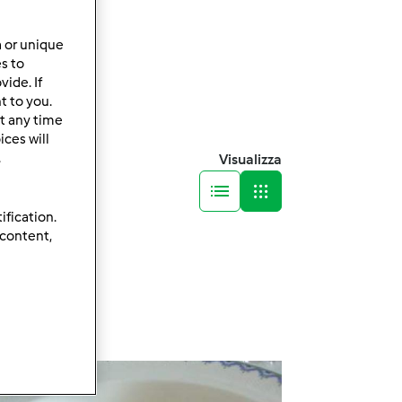
a or unique
es to
ide. If
t to you.
t any time
ces will
.
Visualizza
ification.
 content,