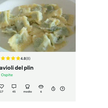
4.8
(8)
avioli del plin
a
Ospite
17
45
medio
6