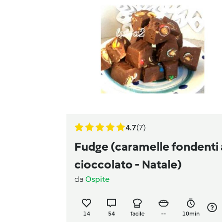
4.7
(7)
Fudge (caramelle fondenti 
cioccolato - Natale)
da
Ospite
14
54
facile
--
10min