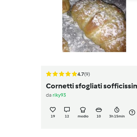
4.7
(9)
Cornetti sfogliati sofficissi
da
riky93
19
12
medio
10
3h 15min