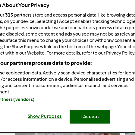
 About Your Privacy
our
313
partners store and access personal data, like browsing dat
rs, on your device. Selecting I Accept enables tracking technologi
he purposes shown under we and our partners process data to prov
1.063
Risultati
are disabled, some content and ads you see may not be as relevan
esurface this menu to change your choices or withdraw consent a
ng the Show Purposes link on the bottom of the webpage .Your choi
ct within our Website. For more details, refer to our Privacy Policy
tati per pagina:
Ordina per:
our partners process data to provide:
Predefinito
se geolocation data. Actively scan device characteristics for ident
/or access information on a device. Personalised advertising and
ing and content measurement, audience research and services
ment.
artners (vendors)
Show Purposes
I Accept