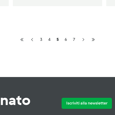
3
4
5
6
7
rnato
Iscriviti alla newsletter