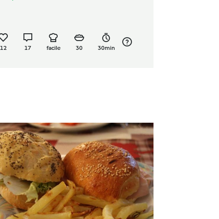
12
17
facile
30
30min