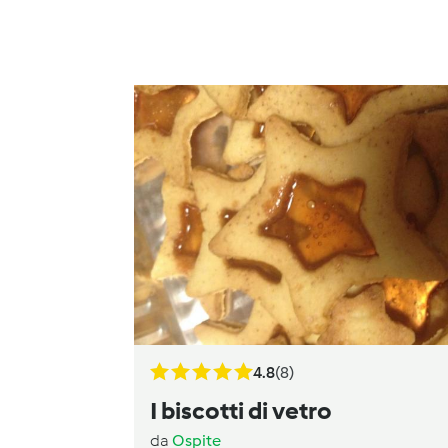
4.8
(8)
I biscotti di vetro
da
Ospite