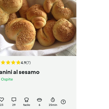
4.9
(7)
anini al sesamo
a
Ospite
23
29
facile
6
25min