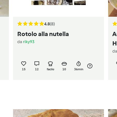
4.8
(8)
Rotolo alla nutella
A
da
riky93
H
d
15
12
facile
10
36min