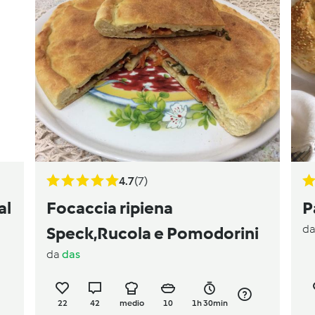
4.7
(7)
al
Focaccia ripiena
P
d
Speck,Rucola e Pomodorini
da
das
22
42
medio
10
1h 30min