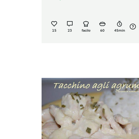
15
23
facile
60
45min