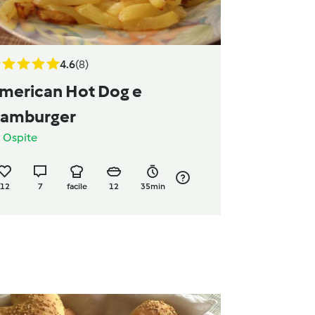
4.6
(8)
merican Hot Dog e
amburger
a
Ospite
12
7
facile
12
35min