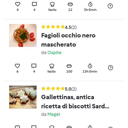
4
4
facile
12
3h 0min
4.5
(2)
Fagioli occhio nero
mascherato
da
Ospite
6
4
facile
100
13h 0min
5.0
(2)
Gallettinas, antica
ricetta di biscotti Sardi
/ contest ricette di una
da
Magat
volta