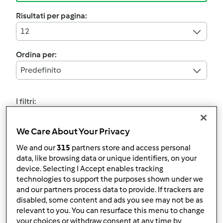
Risultati per pagina:
12
Ordina per:
Predefinito
I filtri:
Halloween/Tutti i Santi
We Care About Your Privacy
Annulla
We and our
315
partners store and access personal
data, like browsing data or unique identifiers, on your
device. Selecting I Accept enables tracking
5.0
(2)
technologies to support the purposes shown under we
Rinfresco pasta madre
and our partners process data to provide. If trackers are
solida
disabled, some content and ads you see may not be as
relevant to you. You can resurface this menu to change
da
riky93
your choices or withdraw consent at any time by