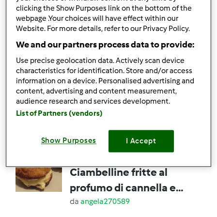
clicking the Show Purposes link on the bottom of the
webpage .Your choices will have effect within our
5
5
facile
1
4min
Website. For more details, refer to our Privacy Policy.
We and our partners process data to provide:
5.0
(2)
Use precise geolocation data. Actively scan device
Biscotti cioccolato e
characteristics for identification. Store and/or access
mandorle con grano
information on a device. Personalised advertising and
content, advertising and content measurement,
saraceno
da
Ilsolleticonelcuore
audience research and services development.
List of Partners (vendors)
0
4
facile
25
12min
Show Purposes
I Accept
5.0
(2)
Ciambelline fritte al
profumo di cannella e
vaniglia
da
angela270589