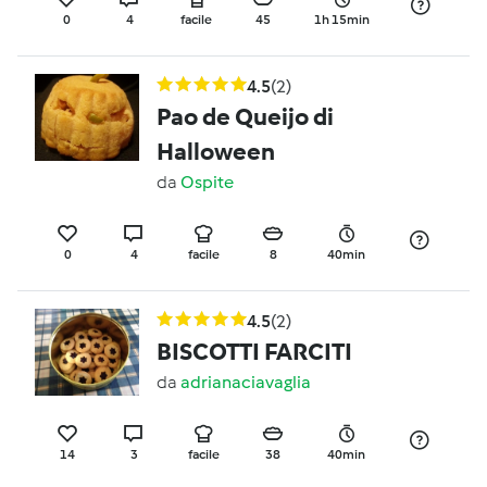
0
4
facile
45
1h 15min
4.5
(2)
Pao de Queijo di
Halloween
da
Ospite
0
4
facile
8
40min
4.5
(2)
BISCOTTI FARCITI
da
adrianaciavaglia
14
3
facile
38
40min