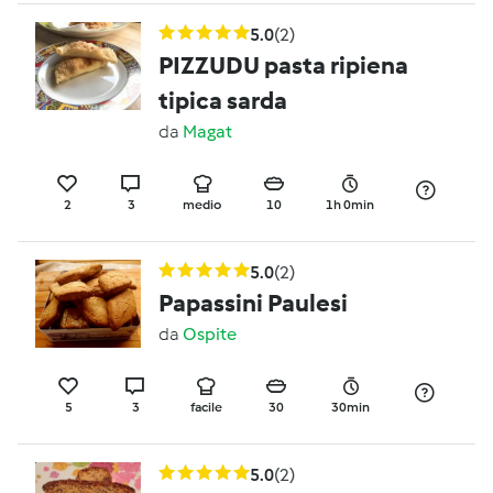
5.0
(2)
PIZZUDU pasta ripiena
tipica sarda
da
Magat
2
3
medio
10
1h 0min
5.0
(2)
Papassini Paulesi
da
Ospite
5
3
facile
30
30min
5.0
(2)