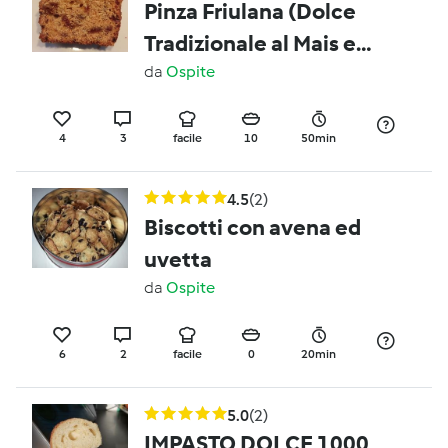
Pinza Friulana (Dolce
Tradizionale al Mais e
Frutta Secca)
da
Ospite
4
3
facile
10
50min
4.5
(2)
Biscotti con avena ed
uvetta
da
Ospite
6
2
facile
0
20min
5.0
(2)
IMPASTO DOLCE 1000