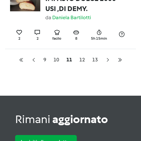
USI ,DI DEMY.
da
Daniela Bartilotti
2
2
facile
8
5h 15min
9
10
11
12
13
Rimani
aggiornato