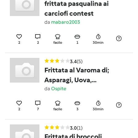
frittata pasqualina ai
carciofi contest
da
mabaro2003
2
2
facile
1
30min
3.4
(5)
Frittata al Varoma di;
Asparagi, Uova,
Mozzarella, Parmigiano,
da
Ospite
Prosciutto cotto,
Gamberetti,
2
7
facile
3
30min
Prezzemolo e Pesto
3.0
(1)
Frittata di broccoli