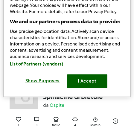
webpage .Your choices will have effect within our
Website. For more details, refer to our Privacy Policy.
5
1
facile
2
55min
We and our partners process data to provide:
Use precise geolocation data. Actively scan device
5.0
(1)
characteristics for identification. Store and/or access
Frittata di asparagi
information on a device. Personalised advertising and
da
Ospite
content, advertising and content measurement,
audience research and services development.
List of Partners (vendors)
2
1
facile
2
35min
Show Purposes
I Accept
5.0
(1)
Spinacine di bietole
da
Ospite
1
1
facile
4
35min