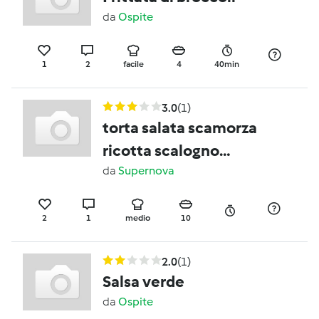
da
Ospite
1
2
facile
4
40min
3.0
(1)
torta salata scamorza
ricotta scalogno
pancetta e melanzane
da
Supernova
2
1
medio
10
2.0
(1)
Salsa verde
da
Ospite