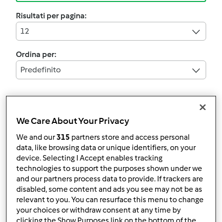
Risultati per pagina:
12
Ordina per:
Predefinito
I filtri:
Piatti a base di uova (es.soufflé, frittate)
We Care About Your Privacy
We and our
315
partners store and access personal
Annulla
data, like browsing data or unique identifiers, on your
device. Selecting I Accept enables tracking
technologies to support the purposes shown under we
5.0
(1)
and our partners process data to provide. If trackers are
FRITTATA DI ZUCCHINE
disabled, some content and ads you see may not be as
AL FORNO
relevant to you. You can resurface this menu to change
your choices or withdraw consent at any time by
da
Ospite
clicking the Show Purposes link on the bottom of the