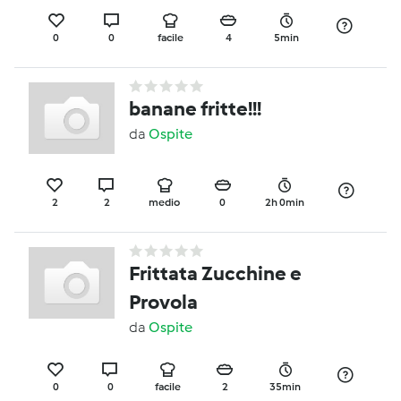
0
0
facile
4
5min
banane fritte!!!
da
Ospite
2
2
medio
0
2h 0min
Frittata Zucchine e
Provola
da
Ospite
0
0
facile
2
35min