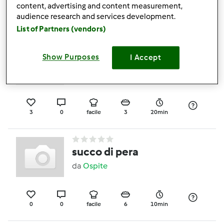
content, advertising and content measurement,
audience research and services development.
0
0
facile
4
55min
List of Partners (vendors)
Show Purposes
risotto fresco estivo
I Accept
da
Ospite
3
0
facile
3
20min
succo di pera
da
Ospite
0
0
facile
6
10min