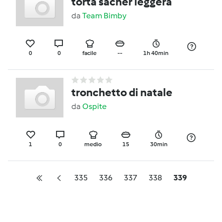
torta sacher leggera
da
Team Bimby
0
0
facile
--
1h 40min
tronchetto di natale
da
Ospite
1
0
medio
15
30min
335
336
337
338
339