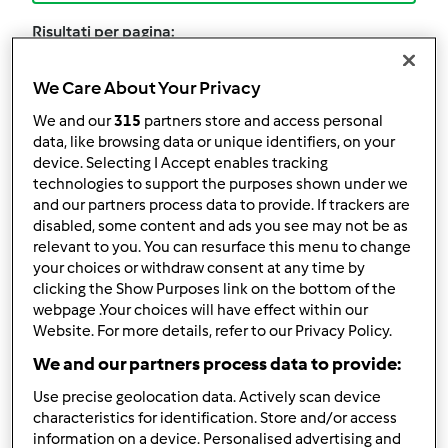
Risultati per pagina:
12
We Care About Your Privacy
Ordina per:
We and our
315
partners store and access personal
Predefinito
data, like browsing data or unique identifiers, on your
device. Selecting I Accept enables tracking
technologies to support the purposes shown under we
I filtri:
and our partners process data to provide. If trackers are
disabled, some content and ads you see may not be as
Primavera
relevant to you. You can resurface this menu to change
your choices or withdraw consent at any time by
Annulla
clicking the Show Purposes link on the bottom of the
webpage .Your choices will have effect within our
Website. For more details, refer to our Privacy Policy.
polpette di verdure
We and our partners process data to provide:
light
Use precise geolocation data. Actively scan device
characteristics for identification. Store and/or access
da
Ospite
information on a device. Personalised advertising and