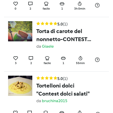
0
2
facile
1
3h 0min
5.0
(1)
Torta di carote del
nonnetto-CONTEST
DOLCI DELLA NONNA
da
Giaele
3
2
facile
1
55min
5.0
(1)
Tortelloni dolci
"Contest dolci salati"
da
bruchina2015