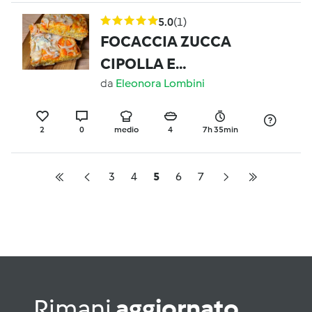
5.0
(1)
FOCACCIA ZUCCA
CIPOLLA E
GONGORZOLA
da
Eleonora Lombini
2
0
medio
4
7h 35min
3
4
5
6
7
Rimani
aggiornato