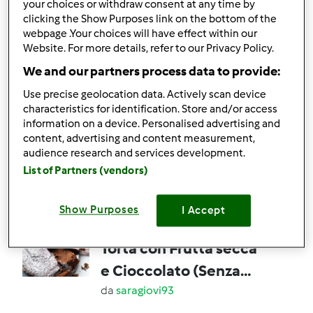
your choices or withdraw consent at any time by
clicking the Show Purposes link on the bottom of the
webpage .Your choices will have effect within our
2
2
facile
1
5min
Website. For more details, refer to our Privacy Policy.
We and our partners process data to provide:
5.0
(1)
TORTA INVISIBILE ALLE
Use precise geolocation data. Actively scan device
characteristics for identification. Store and/or access
MELE
information on a device. Personalised advertising and
content, advertising and content measurement,
da
Eleonora Lombini
audience research and services development.
List of Partners (vendors)
1
2
facile
6
1h 0min
Show Purposes
I Accept
5.0
(1)
Torta con Frutta secca
e Cioccolato (Senza
Uova e Senza Lattosio)
da
saragiovi93