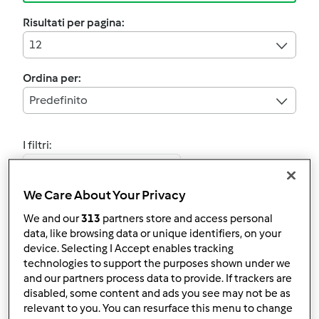
Risultati per pagina:
12
Ordina per:
Predefinito
I filtri:
Ricette per i meno giovani
We Care About Your Privacy
Annulla
We and our
313
partners store and access personal
data, like browsing data or unique identifiers, on your
5.0
(1)
device. Selecting I Accept enables tracking
SALSA CON ROBIOLA
technologies to support the purposes shown under we
and our partners process data to provide. If trackers are
(contest pesto e
disabled, some content and ads you see may not be as
condimenti )
da
MariaPia66
relevant to you. You can resurface this menu to change