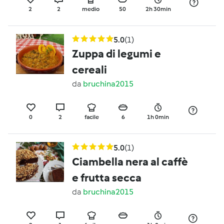
2
2
medio
50
2h 30min
5.0
(1)
Zuppa di legumi e
cereali
da
bruchina2015
0
2
facile
6
1h 0min
5.0
(1)
Ciambella nera al caffè
e frutta secca
da
bruchina2015