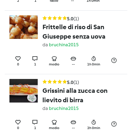
2
1
facile
--
1h 0min
5.0
(1)
Frittelle di riso di San
Giuseppe senza uova
da
bruchina2015
0
1
medio
--
1h 0min
5.0
(1)
Grissini alla zucca con
lievito di birra
da
bruchina2015
0
1
medio
--
2h 0min