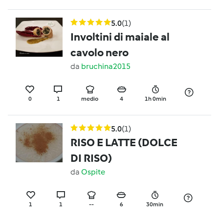
5.0
(1)
Involtini di maiale al
cavolo nero
da
bruchina2015
0
1
medio
4
1h 0min
5.0
(1)
RISO E LATTE (DOLCE
DI RISO)
da
Ospite
1
1
--
6
30min