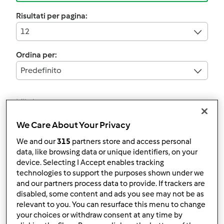
Risultati per pagina:
12
Ordina per:
Predefinito
I filtri:
Soffritto
We Care About Your Privacy
Annulla
We and our
315
partners store and access personal
data, like browsing data or unique identifiers, on your
device. Selecting I Accept enables tracking
5.0
(1)
technologies to support the purposes shown under we
Spezzatino di pollo
and our partners process data to provide. If trackers are
disabled, some content and ads you see may not be as
da
mariacastelli
relevant to you. You can resurface this menu to change
your choices or withdraw consent at any time by