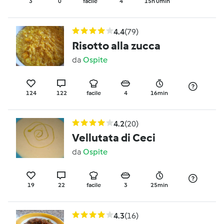
3
0
facile
4
15h 0min
4.4
(79)
Risotto alla zucca
da
Ospite
124
122
facile
4
16min
4.2
(20)
Vellutata di Ceci
da
Ospite
19
22
facile
3
25min
4.3
(16)