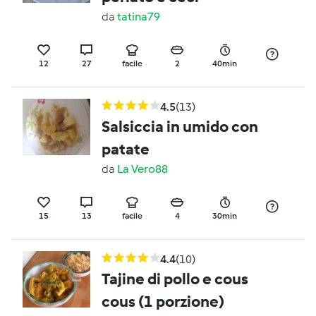
da
tatina79
12
27
facile
2
40min
4.5
(13)
Salsiccia in umido con
patate
da
La Vero88
15
13
facile
4
30min
4.4
(10)
Tajine di pollo e cous
cous (1 porzione)