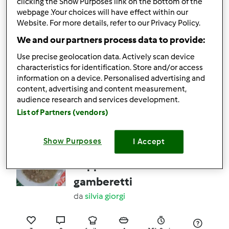
clicking the Show Purposes link on the bottom of the
4
1
facile
2
40min
webpage .Your choices will have effect within our
Website. For more details, refer to our Privacy Policy.
We and our partners process data to provide:
5.0
(1)
Pasta cozze e fagioli (
Use precise geolocation data. Actively scan device
characteristics for identification. Store and/or access
variazione sul tema)
information on a device. Personalised advertising and
da
Magat
content, advertising and content measurement,
audience research and services development.
List of Partners (vendors)
0
0
facile
2
30min
Show Purposes
I Accept
5.0
(1)
Zuppa di ceci e
gamberetti
da
silvia giorgi