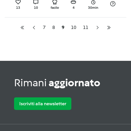
13
10
facile
4
30min
7
8
9
10
11
Rimani
aggiornato
Iscriviti alla newsletter