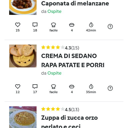
Caponata di melanzane
da
Ospite
25
18
facile
4
42min
4.3
(15)
CREMA DI SEDANO
RAPA PATATE E PORRI
da
Ospite
12
17
facile
4
35min
4.5
(13)
Zuppa di zucca orzo
perlato e ceci