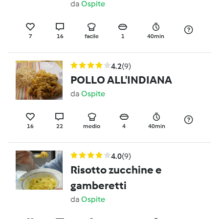
da
Ospite
7
16
facile
1
40min
4.2
(9)
POLLO ALL'INDIANA
da
Ospite
16
22
medio
4
40min
4.0
(9)
Risotto zucchine e
gamberetti
da
Ospite