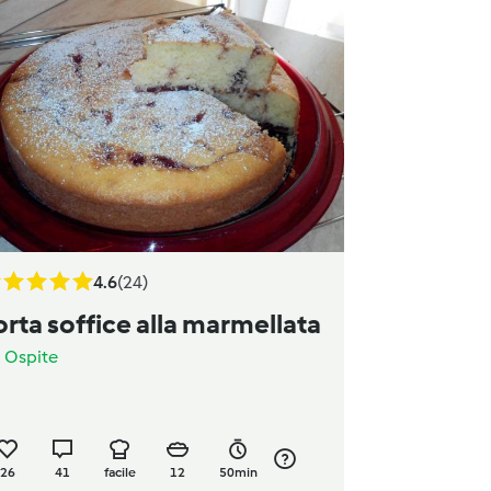
4.6
(24)
orta soffice alla marmellata
a
Ospite
26
41
facile
12
50min