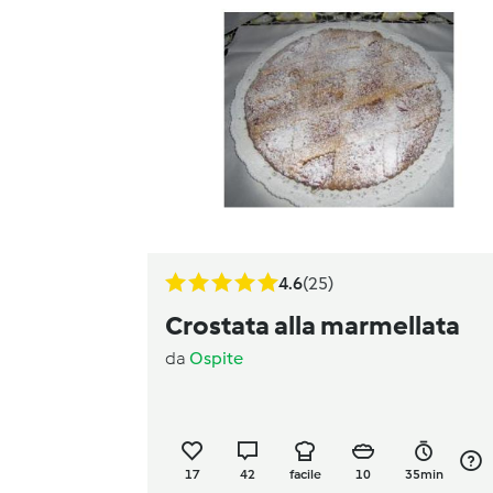
4.6
(25)
Crostata alla marmellata
da
Ospite
17
42
facile
10
35min