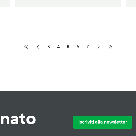
3
4
5
6
7
rnato
Iscriviti alla newsletter