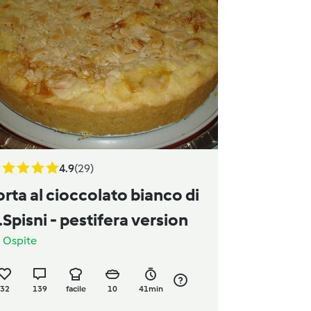
4.9
(29)
orta al cioccolato bianco di
.Spisni - pestifera version
a
Ospite
32
139
facile
10
41min