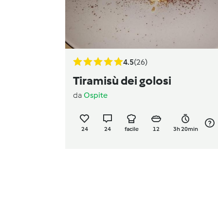
4.5
(26)
Tiramisù dei golosi
da
Ospite
24
24
facile
12
3h 20min