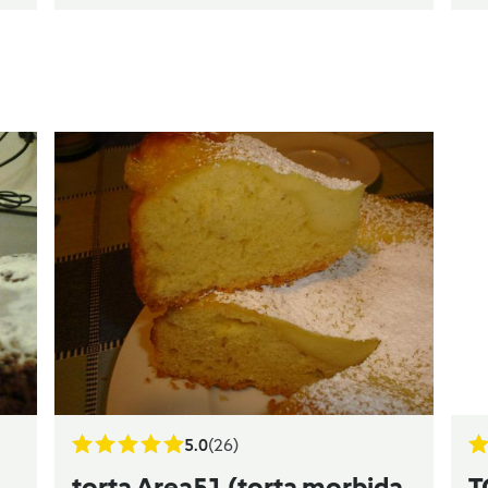
5.0
(26)
torta Area51 (torta morbida
T