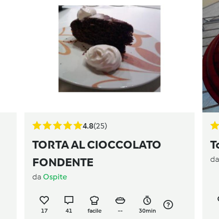
4.8
(25)
TORTA AL CIOCCOLATO
T
d
FONDENTE
da
Ospite
17
41
facile
--
30min