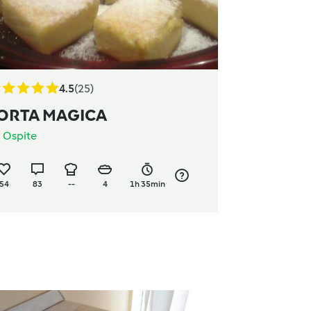
4.5
(25)
ORTA MAGICA
a
Ospite
54
83
--
4
1h 35min