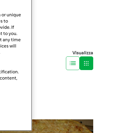
a or unique
es to
ide. If
t to you.
t any time
ces will
.
Visualizza
ification.
 content,