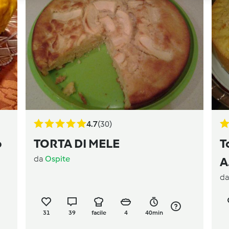
4.7
(30)
o
TORTA DI MELE
T
da
Ospite
A
d
31
39
facile
4
40min