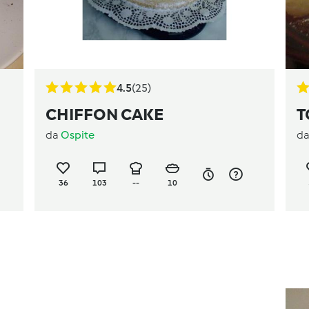
4.5
(25)
CHIFFON CAKE
T
da
Ospite
d
36
103
--
10