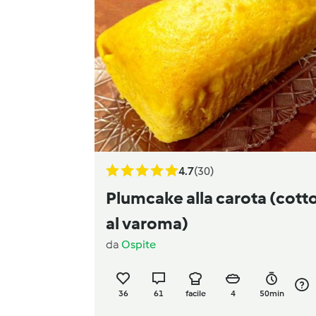
4.7
(30)
Plumcake alla carota (cott
al varoma)
da
Ospite
36
61
facile
4
50min