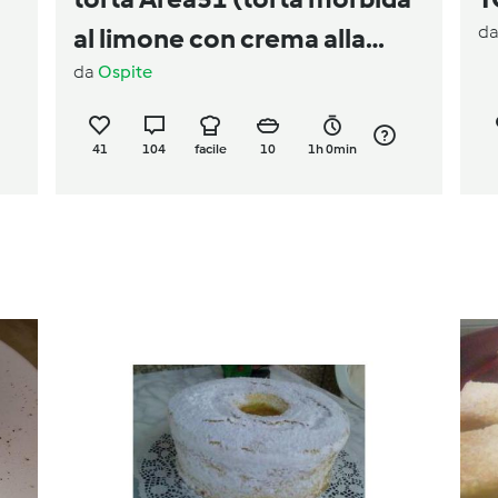
d
al limone con crema alla
da
Ospite
vaniglia)
41
104
facile
10
1h 0min