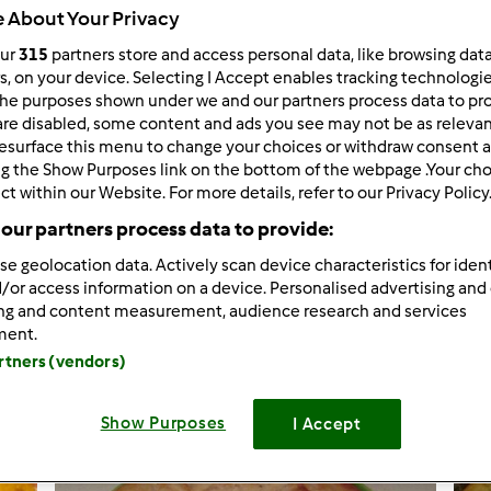
 About Your Privacy
our
315
partners store and access personal data, like browsing dat
rs, on your device. Selecting I Accept enables tracking technologi
he purposes shown under we and our partners process data to prov
2.144
Risultati
are disabled, some content and ads you see may not be as relevan
esurface this menu to change your choices or withdraw consent a
ng the Show Purposes link on the bottom of the webpage .Your choi
ct within our Website. For more details, refer to our Privacy Policy
tati per pagina:
Ordina per:
our partners process data to provide:
Predefinito
se geolocation data. Actively scan device characteristics for ident
/or access information on a device. Personalised advertising and
ing and content measurement, audience research and services
ment.
artners (vendors)
Show Purposes
I Accept