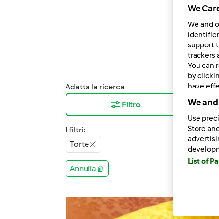
We Care
We and 
identifie
support t
trackers 
You can r
by clicki
have effe
Adatta la ricerca
Risul
We and 
Filtro
12
Use preci
Store and
I filtri:
advertis
Torte
develop
List of P
Annulla