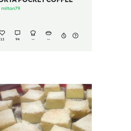
a
milton79
12
94
--
--