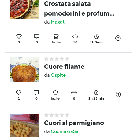
Crostata salata
pomodorini e profumo
di basilico
da
Magat
0
0
facile
10
1h 0min
Cuore filante
da
Ospite
1
0
facile
8
1h 25min
Cuori al parmigiano
da
CucinaZiaSa