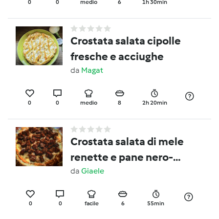
Primavera
0
0
medio
6
1h 30min
Crostata salata cipolle
fresche e acciughe
da
Magat
0
0
medio
8
2h 20min
Crostata salata di mele
renette e pane nero-
CONTEST PICNIC
da
Giaele
0
0
facile
6
55min