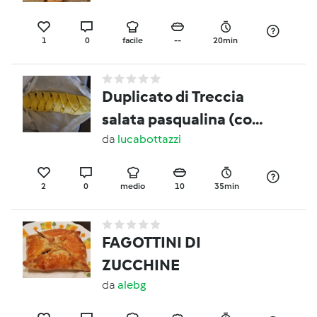
1
0
facile
--
20min
Duplicato di Treccia
salata pasqualina (con
farro, curcuma e
da
lucabottazzi
asparagi)
2
0
medio
10
35min
FAGOTTINI DI
ZUCCHINE
da
alebg