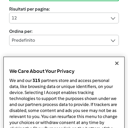
Risultati per pagina:
12
Ordina per:
Predefinito
I filtri:
torte salate
We Care About Your Privacy
Annulla
We and our
315
partners store and access personal
data, like browsing data or unique identifiers, on your
device. Selecting I Accept enables tracking
technologies to support the purposes shown under we
Colomba Salata
and our partners process data to provide. If trackers are
disabled, some content and ads you see may not be as
Prosciutto Cotto e
relevant to you. You can resurface this menu to change
Scamorza Affumicata
da
Sara.lo86
your choices or withdraw consent at any time by