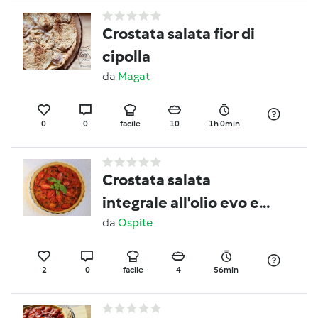
Crostata salata fior di
cipolla
da
Magat
0
0
facile
10
1h 0min
Crostata salata
integrale all'olio evo e
vino con pomodorini
da
Ospite
canditi
2
0
facile
4
56min