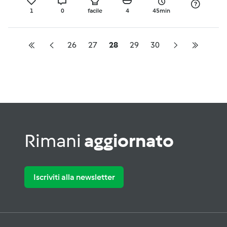
1
0
facile
4
45min
26
27
28
29
30
Rimani
aggiornato
Iscriviti alla newsletter