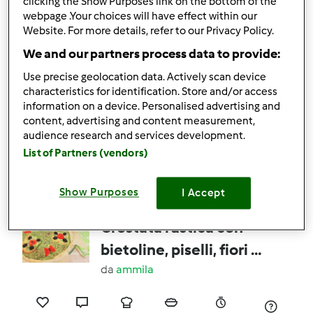
clicking the Show Purposes link on the bottom of the
webpage .Your choices will have effect within our
0
0
facile
--
1h 25min
Website. For more details, refer to our Privacy Policy.
We and our partners process data to provide:
Use precise geolocation data. Actively scan device
Crescette con i
characteristics for identification. Store and/or access
"ciccioli"
information on a device. Personalised advertising and
content, advertising and content measurement,
da
valiceci
audience research and services development.
List of Partners (vendors)
0
0
medio
8
3h 20min
Show Purposes
I Accept
Crostata rustica con
bietoline, piselli, fiori di
peperoni e voli di
da
ammila
farfalle Contest