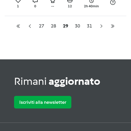
1
0
--
12
2h 40min
27
28
29
30
31
Rimani
aggiornato
Iscriviti alla newsletter