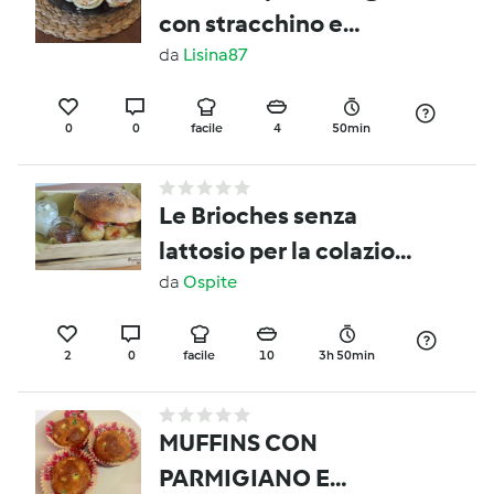
con stracchino e
prosciutto cotto
da
Lisina87
0
0
facile
4
50min
Le Brioches senza
lattosio per la colazione
e non solo
da
Ospite
2
0
facile
10
3h 50min
MUFFINS CON
PARMIGIANO E