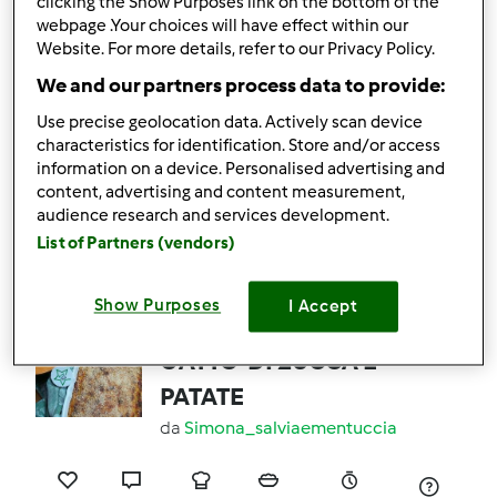
clicking the Show Purposes link on the bottom of the
webpage .Your choices will have effect within our
0
0
facile
8
1h 50min
Website. For more details, refer to our Privacy Policy.
We and our partners process data to provide:
Use precise geolocation data. Actively scan device
GATEAU DI PATATE A
characteristics for identification. Store and/or access
MODO MIO
information on a device. Personalised advertising and
content, advertising and content measurement,
da
glamourrr
audience research and services development.
List of Partners (vendors)
0
0
facile
8
1h 15min
Show Purposes
I Accept
GATTO' DI ZUCCA E
PATATE
da
Simona_salviaementuccia