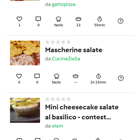
ZUCCHINE
da
gattopizza
1
0
facile
12
35min
Mascherine salate
da
CucinaZiaSa
0
0
facile
--
1h 15min
Mini cheesecake salate
al basilico - contest
stuzzichini
da
elam