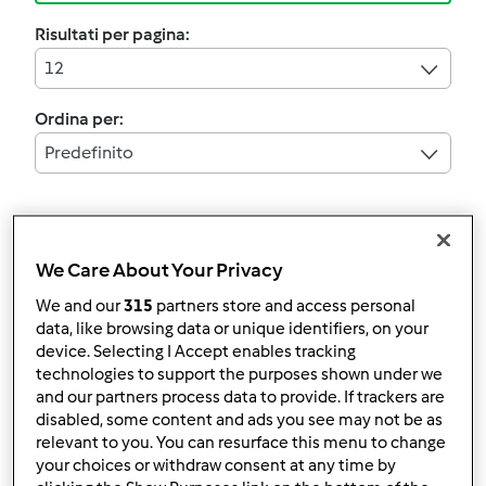
Risultati per pagina:
12
Ordina per:
Predefinito
I filtri:
torte salate
We Care About Your Privacy
Annulla
We and our
315
partners store and access personal
data, like browsing data or unique identifiers, on your
device. Selecting I Accept enables tracking
technologies to support the purposes shown under we
FOCACCIA ROSSA CON
and our partners process data to provide. If trackers are
disabled, some content and ads you see may not be as
FARINA DI FARRO
relevant to you. You can resurface this menu to change
da
contessa6
your choices or withdraw consent at any time by