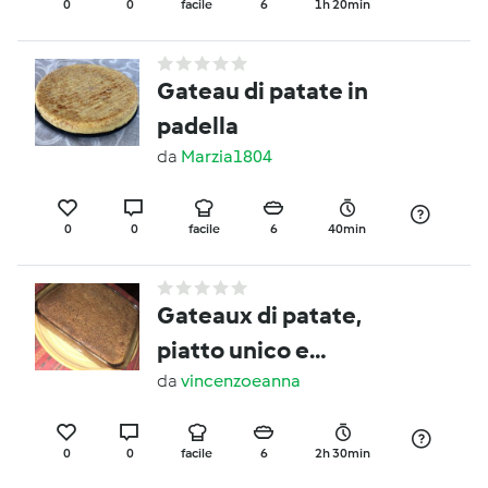
0
0
facile
6
1h 20min
Gateau di patate in
padella
da
Marzia1804
0
0
facile
6
40min
Gateaux di patate,
piatto unico e
completo
da
vincenzoeanna
0
0
facile
6
2h 30min