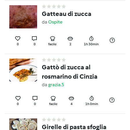
Gatteau di zucca
da
Ospite
0
0
facile
2
1h 30min
Gattò di zucca al
rosmarino di Cinzia
da
grazia.5
0
0
facile
4
1h 0min
Girelle di pasta sfoglia