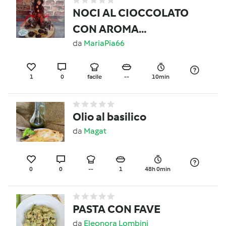
NOCI AL CIOCCOLATO
CON AROMA
ALL'ARANCIA
da
MariaPia66
1
0
facile
--
10min
Olio al basilico
da
Magat
0
0
--
1
48h 0min
PASTA CON FAVE
da
Eleonora Lombini