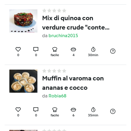
Mix di quinoa con
verdure crude "contest
lunchbox"
da
bruchina2015
0
0
facile
4
30min
Muffin al varoma con
ananas e cocco
da
Robia68
0
0
facile
6
35min