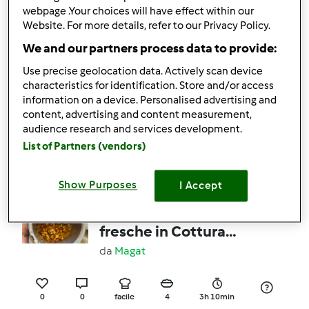
webpage .Your choices will have effect within our
1
0
facile
1
10min
Website. For more details, refer to our Privacy Policy.
We and our partners process data to provide:
Minestra di riso
Use precise geolocation data. Actively scan device
integrale con
characteristics for identification. Store and/or access
information on a device. Personalised advertising and
lenticchie, porri e zucca
da
Patrizia Lalli
content, advertising and content measurement,
audience research and services development.
List of Partners (vendors)
0
0
facile
4
1h 10min
Show Purposes
I Accept
Minestrone di verdure
fresche in Cottura
Lenta e Boccale aperto
da
Magat
TM7
0
0
facile
4
3h 10min