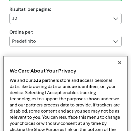
Risultati per pagina:
12
Ordina per:
Predefinito
I filtri:
Vegan
We Care About Your Privacy
We and our
313
partners store and access personal
Annulla
data, like browsing data or unique identifiers, on your
device. Selecting I Accept enables tracking
technologies to support the purposes shown under we
Mela col kuzu
and our partners process data to provide. If trackers are
disabled, some content and ads you see may not be as
da
Claudia 1970
relevant to you. You can resurface this menu to change
your choices or withdraw consent at any time by
clicking the Show Purposes link on the bottom of the