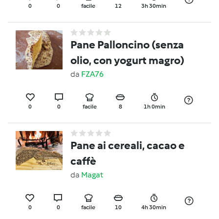
0
0
facile
12
3h 30min
Pane Palloncino (senza
olio, con yogurt magro)
da
FZA76
0
0
facile
8
1h 0min
Pane ai cereali, cacao e
caffè
da
Magat
0
0
facile
10
4h 30min