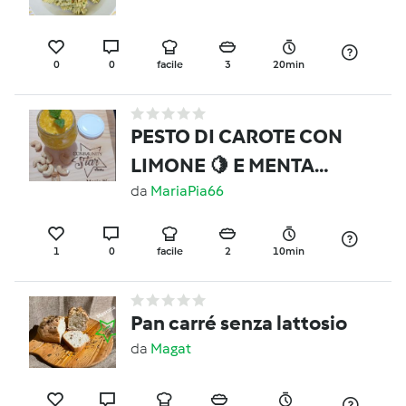
0
0
facile
3
20min
PESTO DI CAROTE CON
LIMONE 🍋 E MENTA🌿
contest condimenti per
da
MariaPia66
pasta
1
0
facile
2
10min
Pan carré senza lattosio
da
Magat