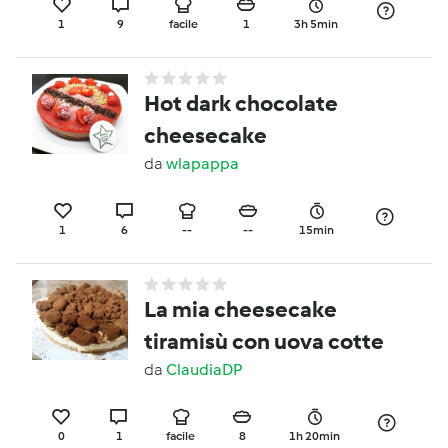
1
9
facile
1
3h 5min
Hot dark chocolate
cheesecake
da
wlapappa
1
6
--
--
15min
La mia cheesecake
tiramisù con uova cotte
da
ClaudiaDP
0
1
facile
8
1h 20min