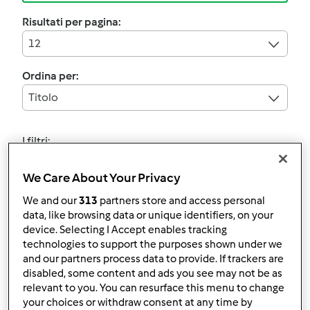
Risultati per pagina:
12
Ordina per:
Titolo
I filtri:
Dessert e pralineria
We Care About Your Privacy
Annulla
We and our
313
partners store and access personal
data, like browsing data or unique identifiers, on your
device. Selecting I Accept enables tracking
technologies to support the purposes shown under we
FINTA CHEESECAKE
and our partners process data to provide. If trackers are
"SELVATICA"-CONTEST
disabled, some content and ads you see may not be as
relevant to you. You can resurface this menu to change
TORTE SENZA
da
Giaele
your choices or withdraw consent at any time by