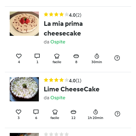
4.0
(2)
La mia prima
cheesecake
da
Ospite
4
1
facile
8
30min
4.0
(1)
Lime CheeseCake
da
Ospite
3
6
facile
12
1h 20min