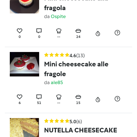
fragola
da
Ospite
0
0
--
24
4.6
(13)
Mini cheesecake alle
fragole
da
ale85
6
51
--
15
5.0
(6)
NUTELLA CHEESECAKE