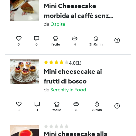
Mini Cheesecake
morbida al caffè senza
glutine e lattosio -
da
Ospite
Contest merende
0
0
facile
4
3h 0min
4.0
(1)
Mini cheesecake ai
frutti di bosco
da
Serenity in Food
1
1
facile
6
20min
Mini cheesecake alla