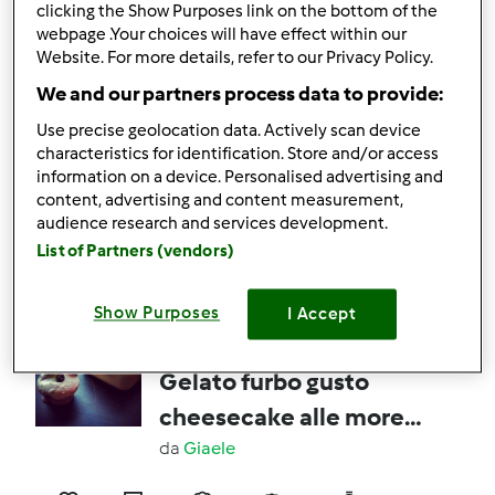
COTTURA
clicking the Show Purposes link on the bottom of the
webpage .Your choices will have effect within our
2
0
facile
1
10min
Website. For more details, refer to our Privacy Policy.
We and our partners process data to provide:
4.9
(9)
Use precise geolocation data. Actively scan device
Gelato al gusto
characteristics for identification. Store and/or access
cheesecake
information on a device. Personalised advertising and
content, advertising and content measurement,
(liberamente ispirato al
da
lauradiflorio
audience research and services development.
gelato allo yogurt di
List of Partners (vendors)
Rosa47 e a lei
11
28
--
0
Show Purposes
I Accept
dedicato!)
5.0
(1)
Gelato furbo gusto
cheesecake alle more-
CONTEST FRUTTI DI
da
Giaele
BOSCO GELATI