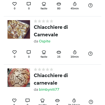
0
0
facile
80
45min
Chiacchiere di
Carnevale
da
Ospite
0
0
facile
25
20min
Chiacchiere di
carnevale
da
bimbyniti77
0
0
medio
8
3h 15min