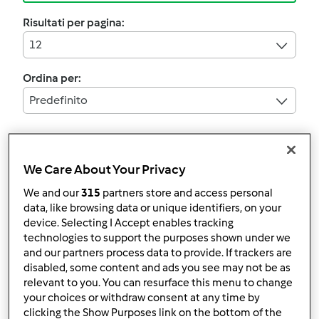
Risultati per pagina:
12
Ordina per:
Predefinito
4.3
(9)
We Care About Your Privacy
chiacchiere di
We and our
315
partners store and access personal
carnevale
data, like browsing data or unique identifiers, on your
da
Ospite
device. Selecting I Accept enables tracking
technologies to support the purposes shown under we
and our partners process data to provide. If trackers are
8
14
facile
4
1h 0min
disabled, some content and ads you see may not be as
relevant to you. You can resurface this menu to change
your choices or withdraw consent at any time by
4.0
(6)
clicking the Show Purposes link on the bottom of the