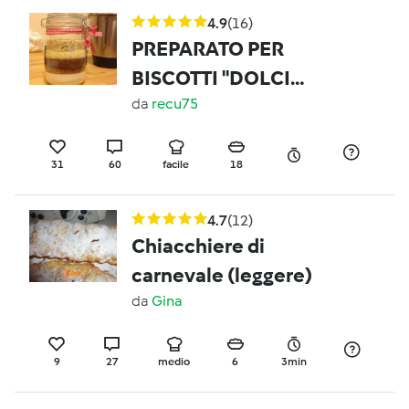
4.9
(16)
PREPARATO PER
BISCOTTI "DOLCI
CHIACCHIERE"
da
recu75
31
60
facile
18
4.7
(12)
Chiacchiere di
carnevale (leggere)
da
Gina
9
27
medio
6
3min