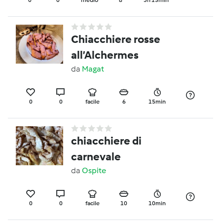
Chiacchiere rosse
all’Alchermes
da
Magat
0
0
facile
6
15min
chiacchiere di
carnevale
da
Ospite
0
0
facile
10
10min