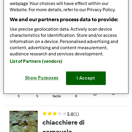
Chiacchiere con bimby
webpage .Your choices will have effect within our
Website. For more details, refer to our Privacy Policy.
da
Ospite
We and our partners process data to provide:
Use precise geolocation data. Actively scan device
6
2
facile
0
30min
characteristics for identification. Store and/or access
information on a device. Personalised advertising and
content, advertising and content measurement,
4.0
(2)
audience research and services development.
Chiacchiere senza
List of Partners (vendors)
glutine
da
Ospite
Show Purposes
I Accept
5
5
facile
8
3.0
(1)
chiacchiere di
carnevale