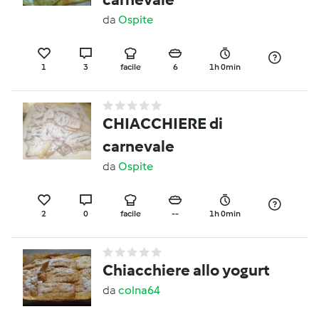
da
Ospite
1
3
facile
6
1h 0min
CHIACCHIERE di
carnevale
da
Ospite
2
0
facile
--
1h 0min
Chiacchiere allo yogurt
da
colna64