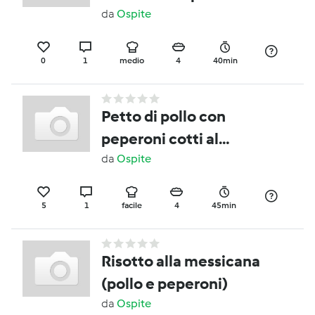
da
Ospite
0
1
medio
4
40min
Petto di pollo con
peperoni cotti al
varoma
da
Ospite
5
1
facile
4
45min
Risotto alla messicana
(pollo e peperoni)
da
Ospite