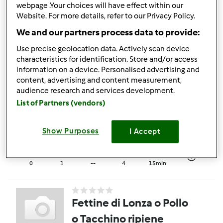
webpage .Your choices will have effect within our
birra con verdure
Website. For more details, refer to our Privacy Policy.
(TM21)
da
Ospite
We and our partners process data to provide:
Use precise geolocation data. Actively scan device
characteristics for identification. Store and/or access
0
1
--
4
information on a device. Personalised advertising and
content, advertising and content measurement,
audience research and services development.
Bocconcini o straccetti
List of Partners (vendors)
di pollo ai tre agrumi
da
gifede
Show Purposes
I Accept
0
1
--
4
15min
Fettine di Lonza o Pollo
o Tacchino ripiene