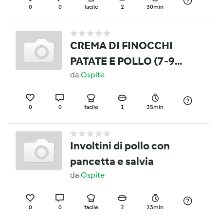
0
0
facile
2
30min
CREMA DI FINOCCHI
PATATE E POLLO (7-9
MESI)
da
Ospite
0
0
facile
1
35min
Involtini di pollo con
pancetta e salvia
da
Ospite
0
0
facile
2
23min