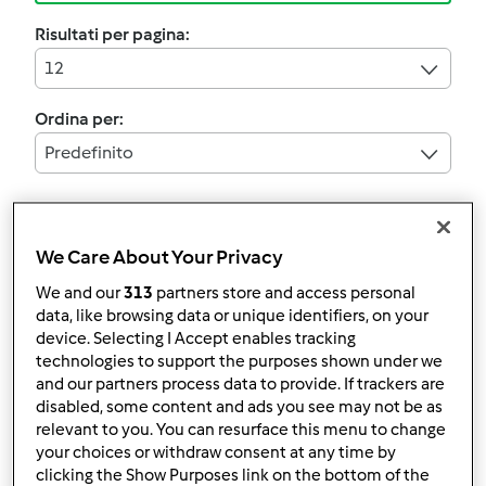
Risultati per pagina:
12
Ordina per:
Predefinito
Petto di pollo e
We Care About Your Privacy
salsiccia ai porri
We and our
313
partners store and access personal
data, like browsing data or unique identifiers, on your
da
Ospite
device. Selecting I Accept enables tracking
technologies to support the purposes shown under we
and our partners process data to provide. If trackers are
0
3
facile
4
23min
disabled, some content and ads you see may not be as
relevant to you. You can resurface this menu to change
your choices or withdraw consent at any time by
clicking the Show Purposes link on the bottom of the
Bocconcini di pollo alla