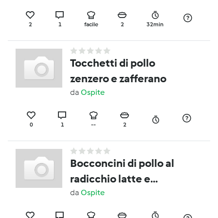
2
1
facile
2
32min
Tocchetti di pollo
zenzero e zafferano
da
Ospite
0
1
--
2
Bocconcini di pollo al
radicchio latte e
formaggio
da
Ospite