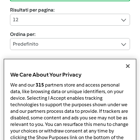
Risultati per pagina:
12
Ordina per:
Predefinito
3.0
(1)
We Care About Your Privacy
Fusilli con salmone
We and our
315
partners store and access personal
affumicato e crema di
data, like browsing data or unique identifiers, on your
zucchine
da
Ospite
device. Selecting I Accept enables tracking
technologies to support the purposes shown under we
and our partners process data to provide. If trackers are
3
1
--
2
15min
disabled, some content and ads you see may not be as
relevant to you. You can resurface this menu to change
your choices or withdraw consent at any time by
clicking the Show Purposes link on the bottom of the