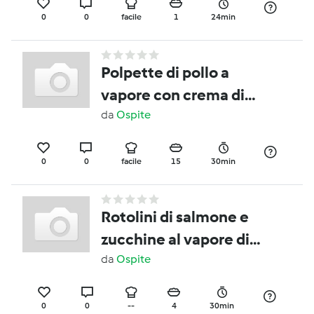
0
0
facile
1
24min
Polpette di pollo a
vapore con crema di
zucchine
da
Ospite
0
0
facile
15
30min
Rotolini di salmone e
zucchine al vapore di
limone
da
Ospite
0
0
--
4
30min