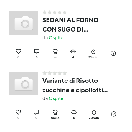
SEDANI AL FORNO
CON SUGO DI
ZUCCHINE CROCCANTI
da
Ospite
E MENTA
0
0
--
4
35min
Variante di Risotto
zucchine e cipollotti
profumati al limone
da
Ospite
0
0
facile
0
20min