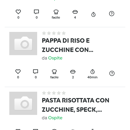
0
0
facile
4
PAPPA DI RISO E
ZUCCHINE CON
TACCHINO
da
Ospite
MULTIPORZIONE (7-9
MESI)
0
0
facile
2
40min
PASTA RISOTTATA CON
ZUCCHINE, SPECK,
POMODORINI E
da
Ospite
FORMAGGIO