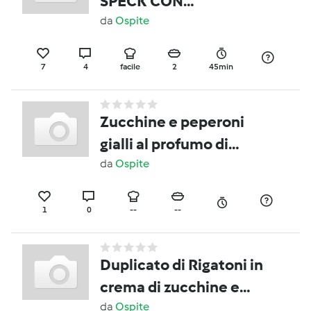
SPECK CON
CONTORNO DI
da
Ospite
ZUCCHINE
7
4
facile
2
45min
Zucchine e peperoni
gialli al profumo di
menta
da
Ospite
1
0
--
--
Duplicato di Rigatoni in
crema di zucchine e
pancetta dolce
da
Ospite