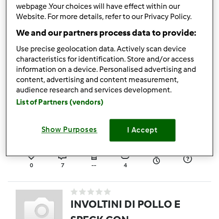
Bocconcini di tacchino
webpage .Your choices will have effect within our
e dadolata di zucchine
Website. For more details, refer to our Privacy Policy.
al "sangue" (pomodoro)
da
Ospite
We and our partners process data to provide:
Use precise geolocation data. Actively scan device
characteristics for identification. Store and/or access
0
13
--
2
information on a device. Personalised advertising and
content, advertising and content measurement,
audience research and services development.
Torta salata ai fiori di
List of Partners (vendors)
zucchine e formaggi
Show Purposes
I Accept
da
ammila
0
7
--
4
INVOLTINI DI POLLO E