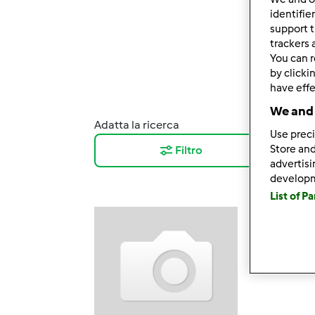
identifie
support t
trackers 
You can r
by clicki
have effe
We and 
Adatta la ricerca
Risul
Use preci
Store and
Filtro
10
advertis
develop
List of P
Patè di 
da
Ospite