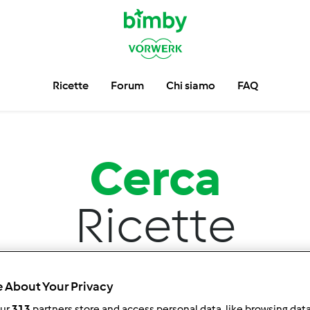
Ricette
Forum
Chi siamo
FAQ
Cerca
Ricette
Trova più di
33.462
ricette per il tuo Bimby ®.
 About Your Privacy
our
313
partners store and access personal data, like browsing dat