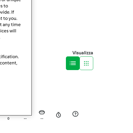
es to
ide. If
t to you.
t any time
ces will
.
Visualizza
ification.
 content,
0
--
--