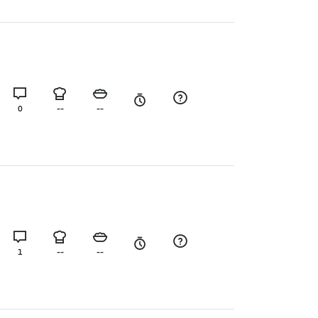
0
--
--
1
--
--