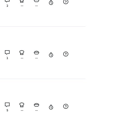
2
--
--
1
--
--
5
--
--