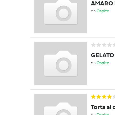
AMARO 
da
Ospite
GELATO
da
Ospite
Torta al
da
Ospite