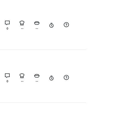
0
--
--
0
--
--