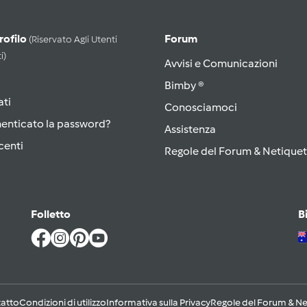
Profilo
Forum
(riservato Agli Utenti
i)
Avvisi e Comunicazioni
Bimby ®
ati
Conosciamoci
menticato la password?
Assistenza
centi
Regole del Forum & Netiquet
Folletto
B
atto
Condizioni di utilizzo
Informativa sulla Privacy
Regole del Forum & Ne