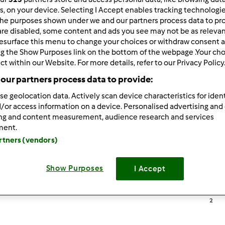
rs, on your device. Selecting I Accept enables tracking technologi
he purposes shown under we and our partners process data to prov
are disabled, some content and ads you see may not be as relevan
esurface this menu to change your choices or withdraw consent a
33.462
Risultati
ng the Show Purposes link on the bottom of the webpage .Your choi
ct within our Website. For more details, refer to our Privacy Policy
our partners process data to provide:
tati per pagina:
Ordina per:
se geolocation data. Actively scan device characteristics for ident
/or access information on a device. Personalised advertising and
I risultati più recenti
ing and content measurement, audience research and services
ment.
artners (vendors)
Testata ufficialmente
Show Purposes
I Accept
fegato
2