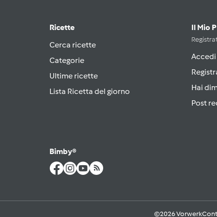
Ricette
Il Mio 
Registrat
Cerca ricette
Accedi
Categorie
Registr
Ultime ricette
Hai di
Lista Ricetta del giorno
Post re
Bimby®
©2026 Vorwerk
Cont