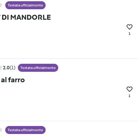
Testata ufficialmente
T DI MANDORLE
1
2.0
(1)
Testata ufficialmente
al farro
1
Testata ufficialmente