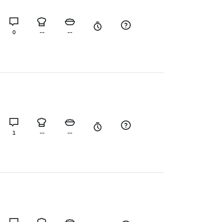
0
--
--
1
--
--