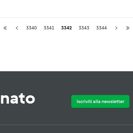
3340
3341
3342
3343
3344
rnato
Iscriviti alla newsletter