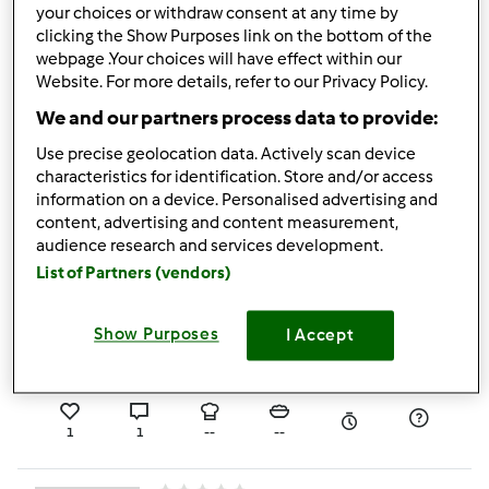
4.0
(2)
your choices or withdraw consent at any time by
clicking the Show Purposes link on the bottom of the
Testata ufficialmente
webpage .Your choices will have effect within our
UOVA RIPIENE
Website. For more details, refer to our Privacy Policy.
da
Ospite
We and our partners process data to provide:
Use precise geolocation data. Actively scan device
1
0
--
--
characteristics for identification. Store and/or access
information on a device. Personalised advertising and
content, advertising and content measurement,
audience research and services development.
Testata ufficialmente
List of Partners (vendors)
PASTA E CECI DELLA
NONNA
Show Purposes
I Accept
da
Ospite
1
1
--
--