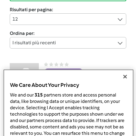
Risultati per pagina:
12
Ordina per:
I risultati più recenti
Testata ufficialmente
CONIGLIETTO di
We Care About Your Privacy
sarab74
We and our
315
partners store and access personal
da
Ospite
data, like browsing data or unique identifiers, on your
device. Selecting I Accept enables tracking
technologies to support the purposes shown under we
0
0
--
--
and our partners process data to provide. If trackers are
disabled, some content and ads you see may not be as
relevant to you. You can resurface this menu to change