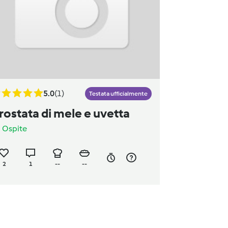
5.0
(1)
Testata ufficialmente
rostata di mele e uvetta
a
Ospite
2
1
--
--