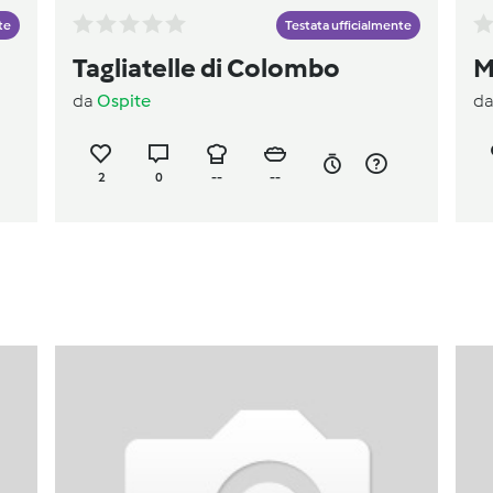
te
Testata ufficialmente
Tagliatelle di Colombo
M
da
Ospite
d
2
0
--
--