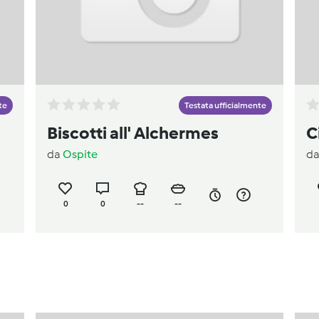
te
Testata ufficialmente
Biscotti all' Alchermes
C
da
Ospite
d
0
0
--
--