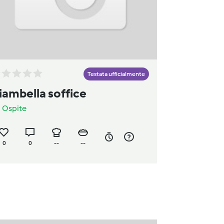
Testata ufficialmente
iambella soffice
a
Ospite
0
0
--
--