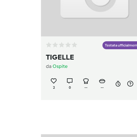
Testata ufficialmen
TIGELLE
da
Ospite
2
0
--
--