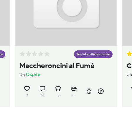
te
Testata ufficialmente
Maccheroncini al Fumè
C
da
Ospite
d
2
0
--
--