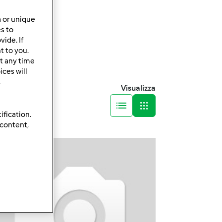
a or unique
es to
ide. If
t to you.
t any time
ces will
.
Visualizza
ification.
 content,