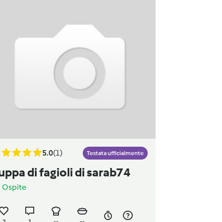
5.0
(1)
Testata ufficialmente
uppa di fagioli di sarab74
a
Ospite
2
1
--
--