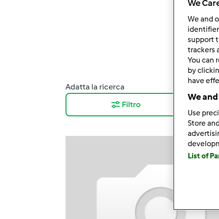
We Care
We and 
identifie
support t
trackers 
You can r
by clicki
have effe
Adatta la ricerca
Risul
We and 
Filtro
12
Use preci
Store and
advertis
develop
List of P