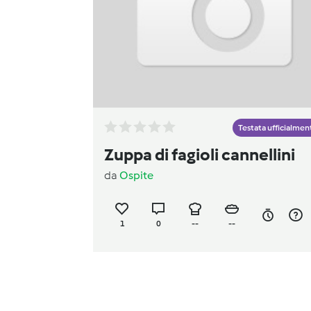
Testata ufficialmen
Zuppa di fagioli cannellini
da
Ospite
1
0
--
--