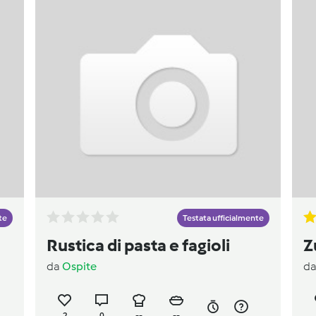
te
Testata ufficialmente
Rustica di pasta e fagioli
Z
da
Ospite
d
2
0
--
--