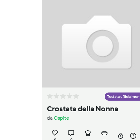
Testata ufficialmen
Crostata della Nonna
da
Ospite
0
0
--
--