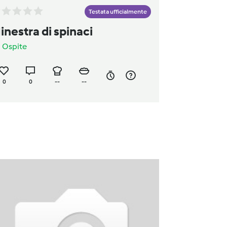
Testata ufficialmente
inestra di spinaci
a
Ospite
0
0
--
--