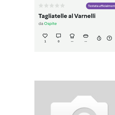
Testata ufficialmen
Tagliatelle al Varnelli
da
Ospite
1
0
--
--