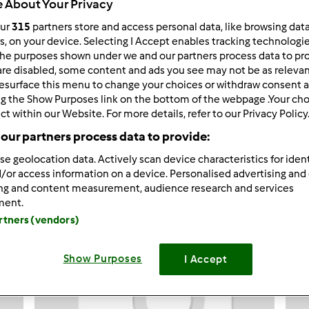
 About Your Privacy
our
315
partners store and access personal data, like browsing dat
rs, on your device. Selecting I Accept enables tracking technologi
he purposes shown under we and our partners process data to prov
are disabled, some content and ads you see may not be as relevan
33.462
Risultati
esurface this menu to change your choices or withdraw consent a
ng the Show Purposes link on the bottom of the webpage .Your choi
ct within our Website. For more details, refer to our Privacy Policy
tati per pagina:
Ordina per:
our partners process data to provide:
I risultati più recenti
se geolocation data. Actively scan device characteristics for ident
/or access information on a device. Personalised advertising and
ing and content measurement, audience research and services
ment.
artners (vendors)
Show Purposes
I Accept