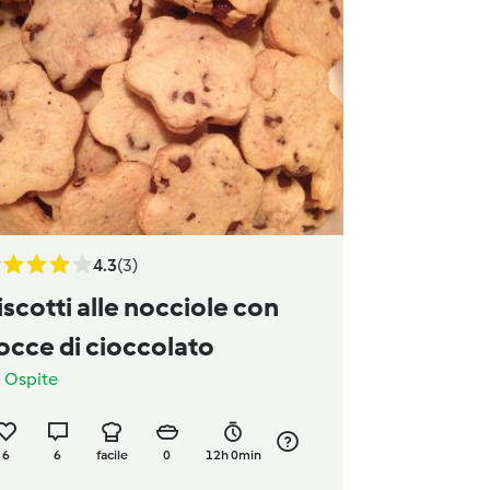
4.3
(3)
iscotti alle nocciole con
occe di cioccolato
a
Ospite
6
6
facile
0
12h 0min