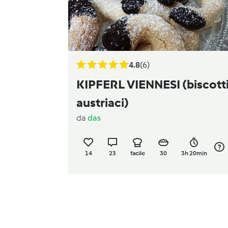
4.8
(6)
KIPFERL VIENNESI (biscott
austriaci)
da
das
14
23
facile
30
3h 20min