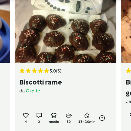
5.0
(3)
Biscotti rame
B
da
Ospite
g
d
4
2
medio
30
13h 10min