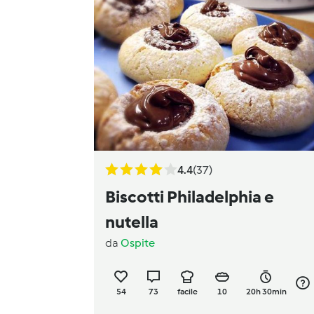
4.4
(37)
Biscotti Philadelphia e
nutella
da
Ospite
54
73
facile
10
20h 30min