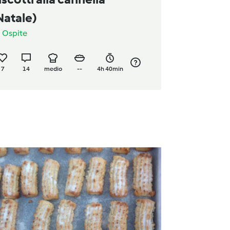
Natale)
a
Ospite
7
14
medio
--
4h 40min