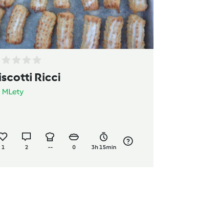
iscotti Ricci
a
MLety
1
2
--
0
3h 15min