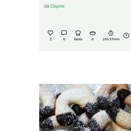
da
Ospite
2
0
facile
0
10h 37min