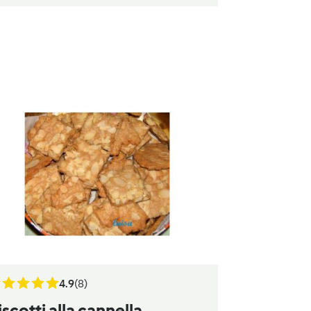
4.9
(8)
iscotti alla cannella