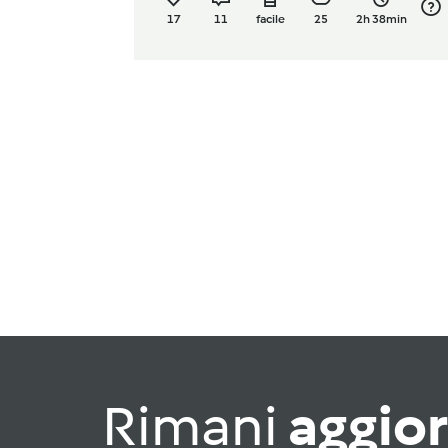
17
11
facile
25
2h 38min
Rimani
aggio