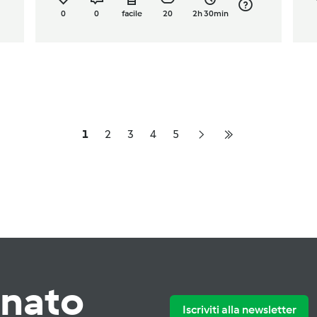
0
0
facile
20
2h 30min
1
2
3
4
5
rnato
Iscriviti alla newsletter