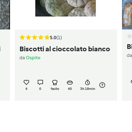
5.0
(1)
B
i
Biscotti al cioccolato bianco
d
da
Ospite
4
0
facile
40
3h 18min