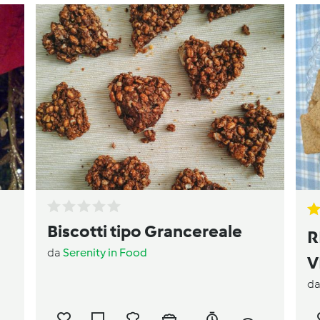
Biscotti tipo Grancereale
R
da
Serenity in Food
V
d
S