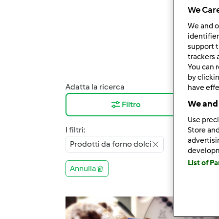
We Care
We and 
identifie
support t
trackers 
You can r
by clicki
Adatta la ricerca
Risul
have effe
We and 
Filtro
12
Use preci
I filtri:
Store and
advertis
Prodotti da forno dolci
develop
List of P
Annulla