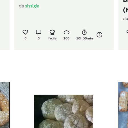
da
sissigia
(
d
0
0
facile
100
10h 30min