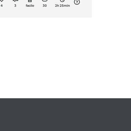
4
3
facile
30
2h 25min