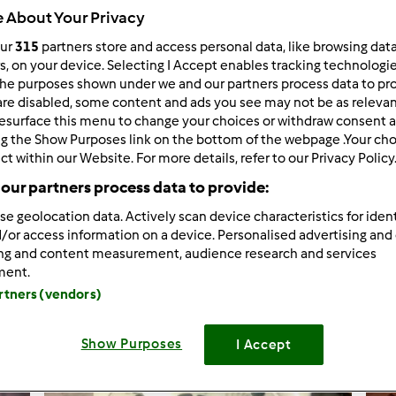
 About Your Privacy
our
315
partners store and access personal data, like browsing dat
rs, on your device. Selecting I Accept enables tracking technologi
he purposes shown under we and our partners process data to prov
823
risultati per: "
"
biscotti
are disabled, some content and ads you see may not be as relevan
esurface this menu to change your choices or withdraw consent a
ng the Show Purposes link on the bottom of the webpage .Your choi
tati per pagina:
Ordina per:
ct within our Website. For more details, refer to our Privacy Policy
our partners process data to provide:
Tempo totale
se geolocation data. Actively scan device characteristics for ident
/or access information on a device. Personalised advertising and
ing and content measurement, audience research and services
ment.
artners (vendors)
Show Purposes
I Accept