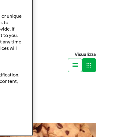
a or unique
es to
ide. If
t to you.
t any time
ces will
Visualizza
.
ification.
 content,