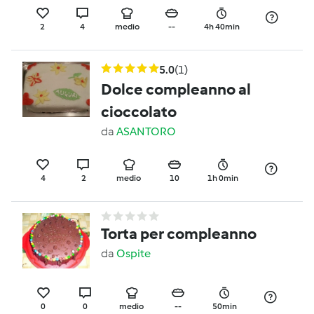
2
4
medio
--
4h 40min
5.0
(1)
Dolce compleanno al
cioccolato
da
ASANTORO
4
2
medio
10
1h 0min
Torta per compleanno
da
Ospite
0
0
medio
--
50min