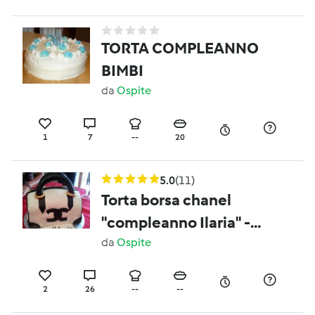
TORTA COMPLEANNO
BIMBI
da
Ospite
1
7
--
20
5.0
(11)
Torta borsa chanel
"compleanno Ilaria" -
apemaia31-
da
Ospite
2
26
--
--