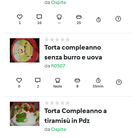
da
Ospite
1
10
--
25
Torta compleanno
senza burro e uova
da
fi0507
0
2
facile
8
55min
Torta Compleanno a
tiramisù in Pdz
da
Ospite