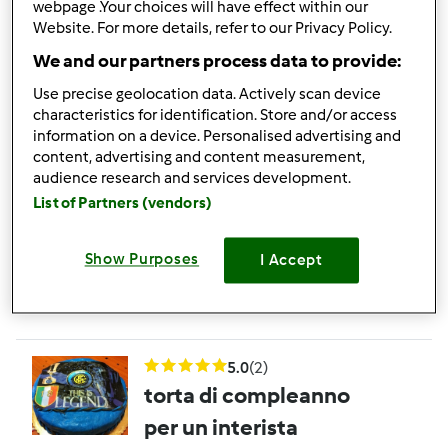
webpage .Your choices will have effect within our
da
Ospite
Website. For more details, refer to our Privacy Policy.
We and our partners process data to provide:
Use precise geolocation data. Actively scan device
0
0
medio
20
2h 0min
characteristics for identification. Store and/or access
information on a device. Personalised advertising and
content, advertising and content measurement,
BIGNE' DI
audience research and services development.
List of Partners (vendors)
COMPLEANNO
da
Ospite
Show Purposes
I Accept
0
0
facile
0
5.0
(2)
torta di compleanno
per un interista