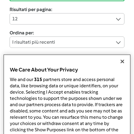
Risultati per pagina:
12
Ordina per:
I risultati più recenti
We Care About Your Privacy
torta terzo compleanno
Simone
We and our
315
partners store and access personal
data, like browsing data or unique identifiers, on your
da
Ospite
device. Selecting I Accept enables tracking
technologies to support the purposes shown under we
and our partners process data to provide. If trackers are
0
0
facile
10
35min
disabled, some content and ads you see may not be as
relevant to you. You can resurface this menu to change
your choices or withdraw consent at any time by
clicking the Show Purposes link on the bottom of the
IRIS (X COMPLEANNO)