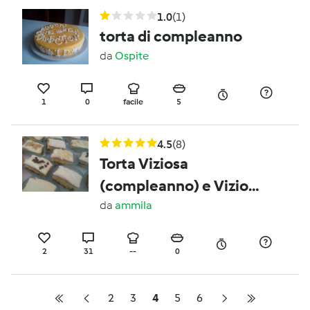
1.0
(1)
torta di compleanno
da
Ospite
1
0
facile
5
4.5
(8)
Torta Viziosa
(compleanno) e Viziose
(belle e golose)
da
ammila
2
31
--
0
2
3
4
5
6