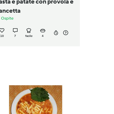
asta e patate con provola e
ancetta
a
Ospite
10
7
facile
4