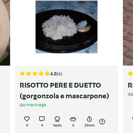
4.8
(6)
RISOTTO PERE E DUETTO
R
d
(gorgonzola e mascarpone)
da
marinaga
0
4
facile
4
20min