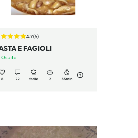
4.7
(6)
ASTA E FAGIOLI
a
Ospite
8
22
facile
2
35min