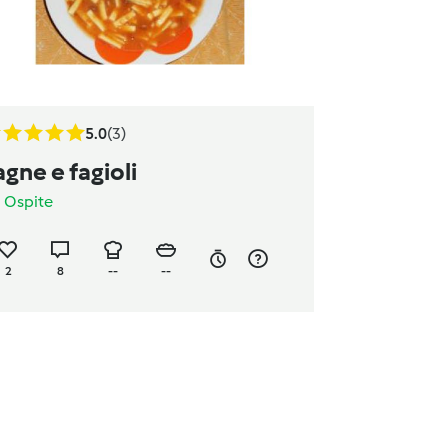
5.0
(3)
agne e fagioli
a
Ospite
2
8
--
--