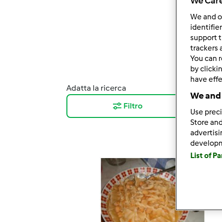
We Care
We and 
identifie
support t
trackers 
You can r
by clicki
have effe
Adatta la ricerca
Risul
We and 
Filtro
12
Use preci
Store and
advertis
develop
List of P