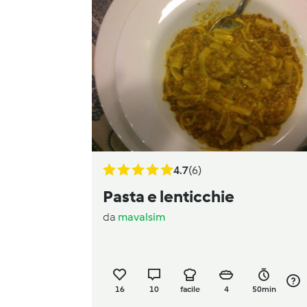
4.7
(6)
Pasta e lenticchie
da
mavalsim
16
10
facile
4
50min