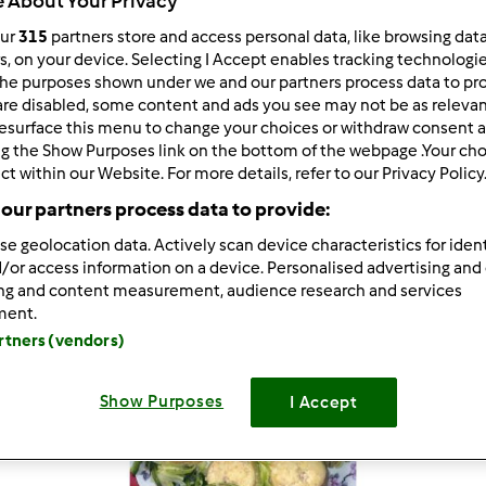
 About Your Privacy
our
315
partners store and access personal data, like browsing dat
rs, on your device. Selecting I Accept enables tracking technologi
he purposes shown under we and our partners process data to prov
are disabled, some content and ads you see may not be as relevan
7.734
risultati per: "
"
e
esurface this menu to change your choices or withdraw consent a
ng the Show Purposes link on the bottom of the webpage .Your choi
ct within our Website. For more details, refer to our Privacy Policy
tati per pagina:
Ordina per:
our partners process data to provide:
Predefinito
se geolocation data. Actively scan device characteristics for ident
/or access information on a device. Personalised advertising and
ing and content measurement, audience research and services
ment.
artners (vendors)
Show Purposes
I Accept