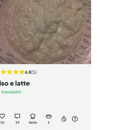
4.8
(5)
iso e latte
a
mavalsim
10
19
facile
2