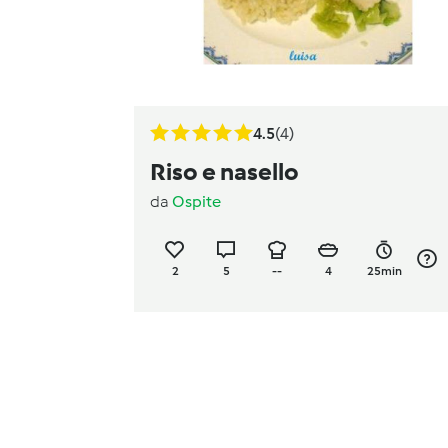
4.5
(4)
Riso e nasello
da
Ospite
2
5
--
4
25min