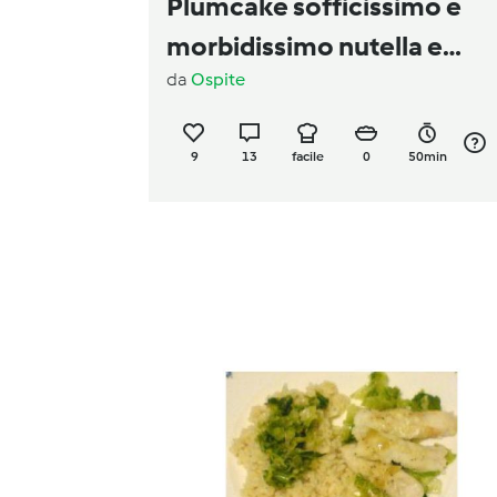
Plumcake sofficissimo e
morbidissimo nutella e
da
Ospite
nocciole
9
13
facile
0
50min