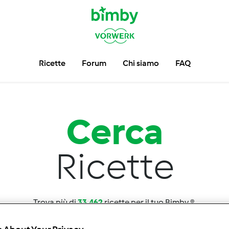
Ricette
Forum
Chi siamo
FAQ
Cerca
Ricette
Trova più di
33.462
ricette per il tuo Bimby ®.