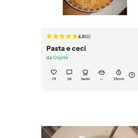
4.8
(8)
Pasta e ceci
da
Ospite
19
18
facile
--
25min