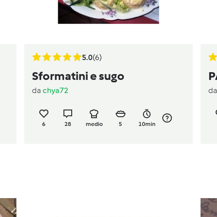
5.0
(6)
Sformatini e sugo
P
da
chya72
d
6
28
medio
5
10min