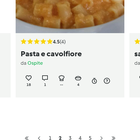
4.5
(4)
Pasta e cavolfiore
s
da
Ospite
d
18
1
--
4
1
2
3
4
5