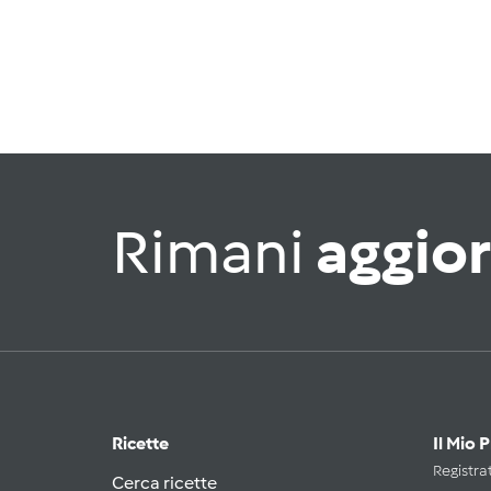
Rimani
aggio
Ricette
Il Mio 
Registrat
Cerca ricette