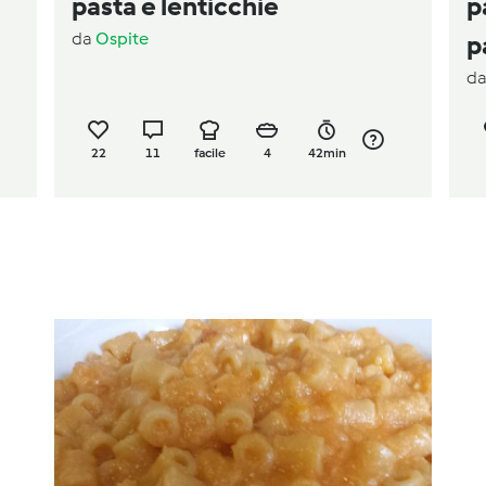
pasta e lenticchie
p
da
Ospite
p
d
22
11
facile
4
42min