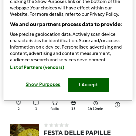
clicking the Show Purposes link on the bottom of the
Crauti con patate e
webpage .Your choices will have effect within our
kassler ( braciola di
Website. For more details, refer to our Privacy Policy.
maiale affumicata)
da
frauhoratz
We and our partners process data to provide:
Use precise geolocation data. Actively scan device
characteristics for identification. Store and/or access
2
5
--
4
information on a device. Personalised advertising and
content, advertising and content measurement,
audience research and services development.
4.4
(5)
List of Partners (vendors)
Crêpes di zucchine e
ricotta con crema di
Show Purposes
I Accept
funghi
da
Ospite
2
1
facile
15
1h 10min
FESTA DELLE PAPILLE