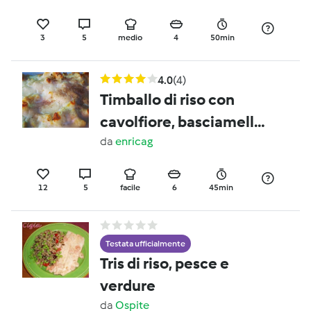
3
5
medio
4
50min
4.0
(4)
Timballo di riso con
cavolfiore, basciamella
light e fontina
da
enricag
12
5
facile
6
45min
Testata ufficialmente
Tris di riso, pesce e
verdure
da
Ospite