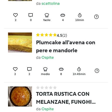
da
scattolina
2
0
facile
4
10min
4.5
(2)
Plumcake all'avena con
pere e mandorle
da
Ospite
2
2
medio
8
1h 45min
TORTA RUSTICA CON
MELANZANE, FUNGHI E
POMODORI SECCHI
da
Ospite