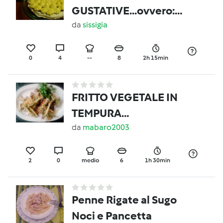
GUSTATIVE...ovvero:
meringata mascarpone
da
sissigia
e gianduia
0
4
--
8
2h 15min
FRITTO VEGETALE IN
TEMPURA
ANALCOLICA e salsa
da
mabaro2003
agrodolce
2
0
medio
6
1h 30min
Penne Rigate al Sugo
Noci e Pancetta