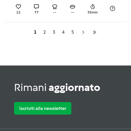
12
77
--
--
35min
1
2
3
4
5
Rimani
aggiornato
Iscriviti alla newsletter