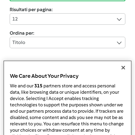
Risultati per pagina:
12
Ordina per:
Titolo
5.0
(2)
primo sale alla rucola e
We Care About Your Privacy
balsamico
We and our
315
partners store and access personal
data, like browsing data or unique identifiers, on your
da
mabaro2003
device. Selecting I Accept enables tracking
technologies to support the purposes shown under we
and our partners process data to provide. If trackers are
6
2
facile
12
2h 0min
disabled, some content and ads you see may not be as
relevant to you. You can resurface this menu to change
your choices or withdraw consent at any time by
4.3
(6)