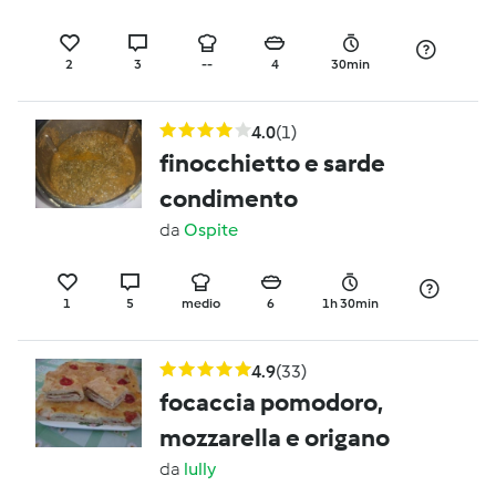
2
3
--
4
30min
4.0
(1)
finocchietto e sarde
condimento
da
Ospite
1
5
medio
6
1h 30min
4.9
(33)
focaccia pomodoro,
mozzarella e origano
da
lully