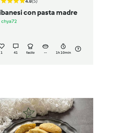
4.8
(5)
ibanesi con pasta madre
a
chya72
1
41
facile
--
1h 10min