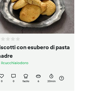
iscotti con esubero di pasta
adre
a
ilcucchiaiodoro
0
0
facile
6
20min