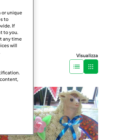
a or unique
es to
ide. If
t to you.
t any time
ces will
.
Visualizza
ification.
 content,