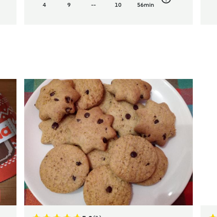
4
9
--
10
56min