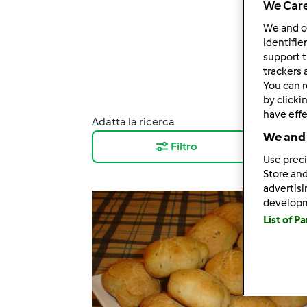
We Care
We and 
identifie
support t
trackers 
You can r
by clicki
have effe
Adatta la ricerca
Risul
We and 
Filtro
12
Use preci
Store and
advertis
develop
List of P