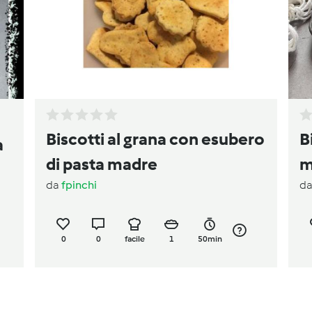
Biscotti al grana con esubero
B
a
di pasta madre
m
da
fpinchi
d
0
0
facile
1
50min