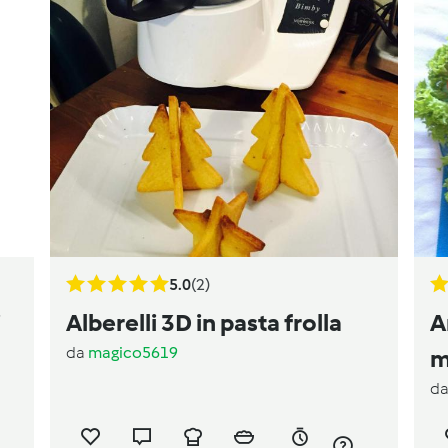
5.0
(2)
i
Alberelli 3D in pasta frolla
A
da
magico5619
m
d