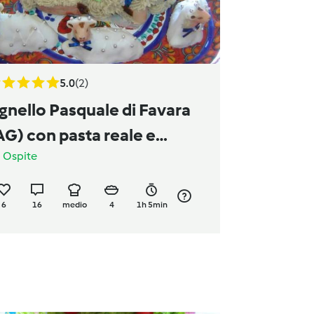
5.0
(2)
gnello Pasquale di Favara
AG) con pasta reale e
a
Ospite
istacchio
6
16
medio
4
1h 5min