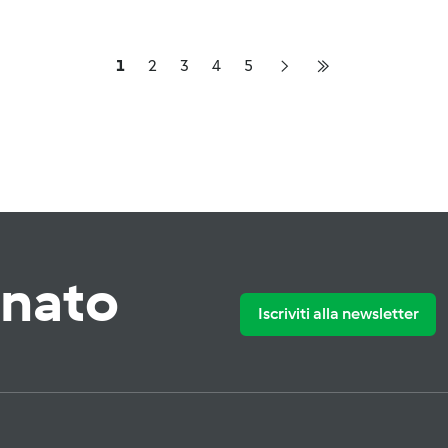
1
2
3
4
5
rnato
Iscriviti alla newsletter