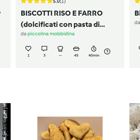
5.0
(1)
A
BISCOTTI RISO E FARRO
B
d
(dolcificati con pasta di
da
piccolina mobbidina
datteri)
1
3
--
45
40min