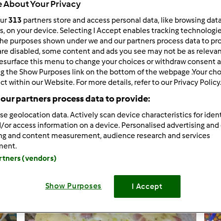
 About Your Privacy
our
313
partners store and access personal data, like browsing dat
rs, on your device. Selecting I Accept enables tracking technologi
he purposes shown under we and our partners process data to prov
1.165
risultati per: "
"
are disabled, some content and ads you see may not be as relevan
pasta
esurface this menu to change your choices or withdraw consent a
ng the Show Purposes link on the bottom of the webpage .Your choi
ct within our Website. For more details, refer to our Privacy Policy
tati per pagina:
Ordina per:
our partners process data to provide:
Titolo
se geolocation data. Actively scan device characteristics for ident
/or access information on a device. Personalised advertising and
ing and content measurement, audience research and services
ment.
artners (vendors)
Show Purposes
I Accept