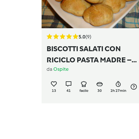
5.0
(9)
BISCOTTI SALATI CON
RICICLO PASTA MADRE –
da
Ospite
Pestifera Version
13
41
facile
30
2h 27min