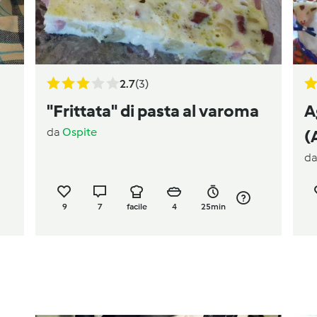
2.7
(3)
"Frittata" di pasta al varoma
A
da
Ospite
(
d
p
9
7
facile
4
25min