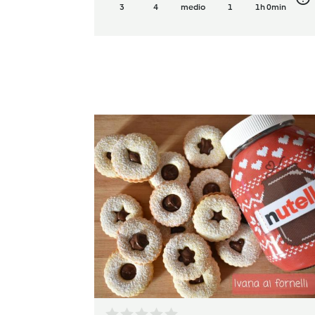
3
4
medio
1
1h 0min