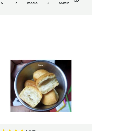
5
7
medio
1
55min