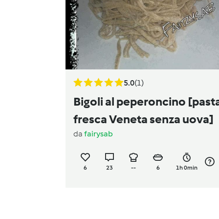
5.0
(1)
Bigoli al peperoncino [past
fresca Veneta senza uova]
da
fairysab
6
23
--
6
1h 0min