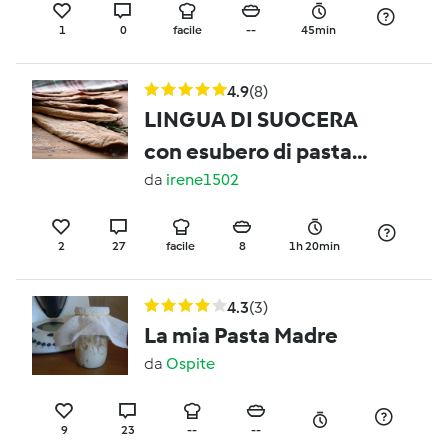
1
0
facile
--
45min
4.9
(8)
LINGUA DI SUOCERA
con esubero di pasta
madre
da
irene1502
2
27
facile
8
1h 20min
4.3
(3)
La mia Pasta Madre
da
Ospite
9
23
--
--