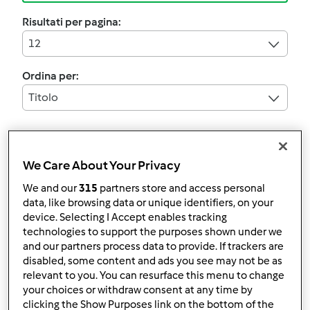
Risultati per pagina:
12
Ordina per:
Titolo
4.8
(9)
We Care About Your Privacy
IMPASTO X PIZZA CON
We and our
315
partners store and access personal
PASTA MADRE (ricetta
data, like browsing data or unique identifiers, on your
della comunità La Pasta
da
Ospite
device. Selecting I Accept enables tracking
technologies to support the purposes shown under we
Madre riadattata x il
and our partners process data to provide. If trackers are
Bimby)
11
19
--
6
disabled, some content and ads you see may not be as
relevant to you. You can resurface this menu to change
your choices or withdraw consent at any time by
clicking the Show Purposes link on the bottom of the