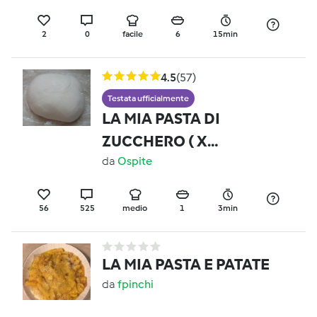
menta Contest pic nic
2
0
facile
6
15min
4.5
(57)
Testata ufficialmente
LA MIA PASTA DI
ZUCCHERO ( X
DECORAZIONI)
da
Ospite
56
525
medio
1
3min
LA MIA PASTA E PATATE
da
fpinchi