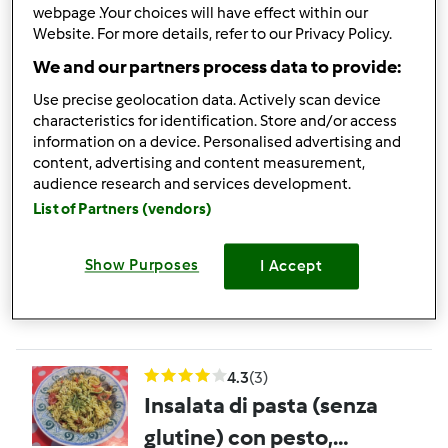
Impasto per
webpage .Your choices will have effect within our
Rosticceria Siciliana
Website. For more details, refer to our Privacy Policy.
con Pasta Madre
da
mariella78
We and our partners process data to provide:
Use precise geolocation data. Actively scan device
characteristics for identification. Store and/or access
2
7
medio
15
information on a device. Personalised advertising and
content, advertising and content measurement,
audience research and services development.
4.0
(1)
List of Partners (vendors)
Insalata di pasta
da
bruchina2015
Show Purposes
I Accept
1
2
facile
2
30min
4.3
(3)
Insalata di pasta (senza
glutine) con pesto,