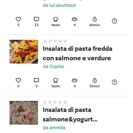
zucchine grigliate e
da
lucabottazzi
pomodorini
5
13
facile
4
40min
Insalata di pasta fredda
con salmone e verdure
da
Ospite
0
0
facile
4
30min
Insalata di pasta
salmone&yogurt
aromatizzata alla
da
ammila