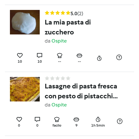
5.0
(2)
La mia pasta di
zucchero
da
Ospite
10
10
--
--
Lasagne di pasta fresca
con pesto di pistacchio
e besciamella
da
Ospite
0
0
facile
9
1h 5min