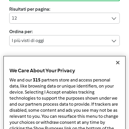
Risultati per pagina:
12
Ordina per:
I più visti di oggi
I filtri:
Primi piatti
We Care About Your Privacy
We and our
315
partners store and access personal
Annulla
data, like browsing data or unique identifiers, on your
device. Selecting I Accept enables tracking
technologies to support the purposes shown under we
Risotto pancetta e vino
and our partners process data to provide. If trackers are
disabled, some content and ads you see may not be as
da
Ospite
relevant to you. You can resurface this menu to change
your choices or withdraw consent at any time by
clicking the Show Purposes link on the bottom of the