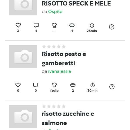
RISOTTO SPECK E MELE
da
Ospite
3
4
--
4
25min
Risotto pesto e
gamberetti
da
ivanalessia
0
0
facile
2
30min
risotto zucchine e
salmone