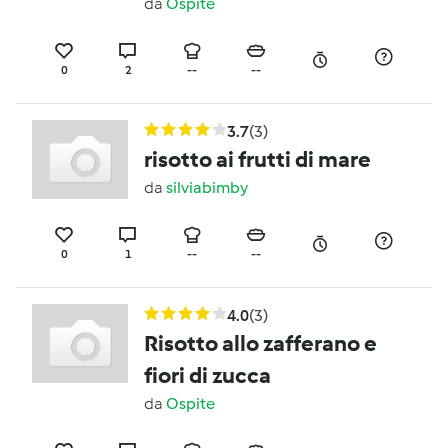
da
Ospite
0
2
--
--
3.7
(3)
risotto ai frutti di mare
da
silviabimby
0
1
--
--
4.0
(3)
Risotto allo zafferano e
fiori di zucca
da
Ospite