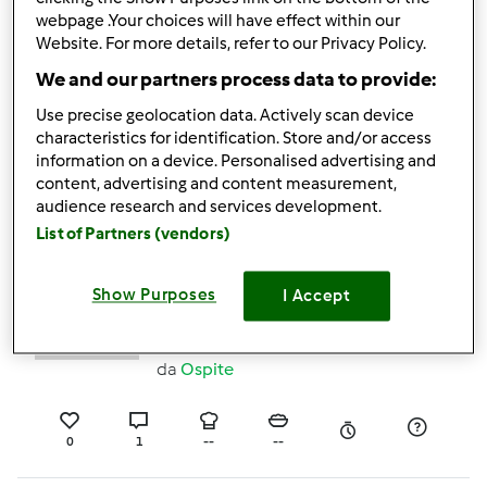
webpage .Your choices will have effect within our
0
2
facile
2
30min
Website. For more details, refer to our Privacy Policy.
We and our partners process data to provide:
RISOTTO PRIMAVERA
Use precise geolocation data. Actively scan device
da
Ospite
characteristics for identification. Store and/or access
information on a device. Personalised advertising and
content, advertising and content measurement,
audience research and services development.
0
0
--
--
List of Partners (vendors)
Show Purposes
I Accept
Testata ufficialmente
Risotto al limone
da
Ospite
0
1
--
--