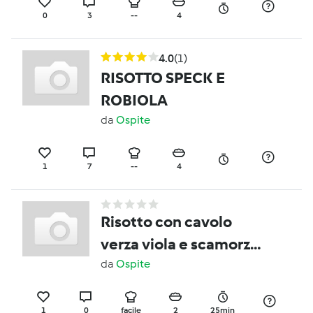
0
3
--
4
4.0
(1)
RISOTTO SPECK E
ROBIOLA
da
Ospite
1
7
--
4
Risotto con cavolo
verza viola e scamorza
affumicata
da
Ospite
1
0
facile
2
25min