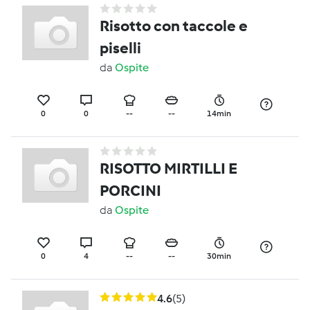
Risotto con taccole e
piselli
da
Ospite
0
0
--
--
14min
RISOTTO MIRTILLI E
PORCINI
da
Ospite
0
4
--
--
30min
4.6
(5)