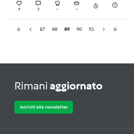
0
2
--
--
87
88
89
90
91
Rimani
aggiornato
Iscriviti alla newsletter