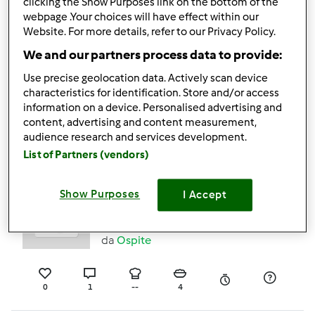
clicking the Show Purposes link on the bottom of the
0
0
facile
3
20min
webpage .Your choices will have effect within our
Website. For more details, refer to our Privacy Policy.
We and our partners process data to provide:
Risotto alla messicana
Use precise geolocation data. Actively scan device
(pollo e peperoni)
characteristics for identification. Store and/or access
information on a device. Personalised advertising and
da
Ospite
content, advertising and content measurement,
audience research and services development.
List of Partners (vendors)
2
1
facile
2
32min
Show Purposes
I Accept
4.0
(5)
RISOTTO AL TALEGGIO
da
Ospite
0
1
--
4