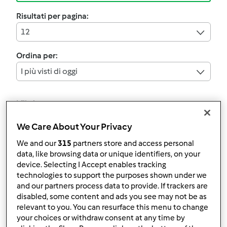
Risultati per pagina:
12
Ordina per:
I più visti di oggi
I filtri:
Primi piatti
We Care About Your Privacy
Annulla
We and our
315
partners store and access personal
data, like browsing data or unique identifiers, on your
device. Selecting I Accept enables tracking
technologies to support the purposes shown under we
risotto alla pesca
and our partners process data to provide. If trackers are
disabled, some content and ads you see may not be as
da
Ospite
relevant to you. You can resurface this menu to change
your choices or withdraw consent at any time by