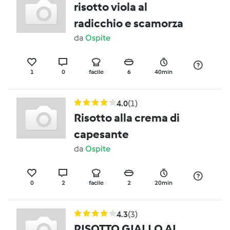
risotto viola al
radicchio e scamorza
da
Ospite
1
0
facile
6
40min
4.0
(1)
Risotto alla crema di
capesante
da
Ospite
0
2
facile
2
20min
4.3
(3)
RISOTTO GIALLO AL