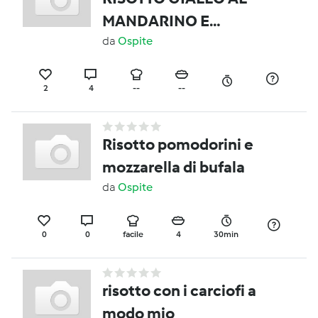
MANDARINO E
MASCARPONE
da
Ospite
2
4
--
--
Risotto pomodorini e
mozzarella di bufala
da
Ospite
0
0
facile
4
30min
risotto con i carciofi a
modo mio