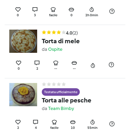
0
3
facile
0
2h 0min
4.0
(2)
Torta di mele
da
Ospite
0
2
--
--
Testata ufficialmente
Torta alle pesche
da
Team Bimby
2
4
facile
10
55min