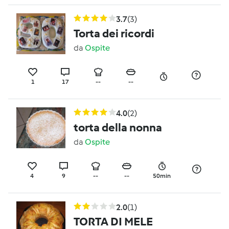
3.7
(3)
Torta dei ricordi
da
Ospite
1
17
--
--
4.0
(2)
torta della nonna
da
Ospite
4
9
--
--
50min
2.0
(1)
TORTA DI MELE