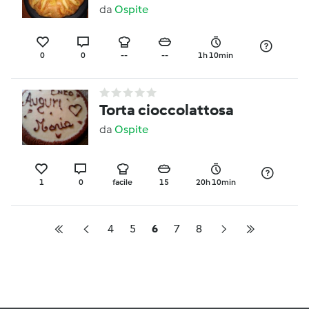
da
Ospite
0
0
--
--
1h 10min
Torta cioccolattosa
da
Ospite
1
0
facile
15
20h 10min
4
5
6
7
8