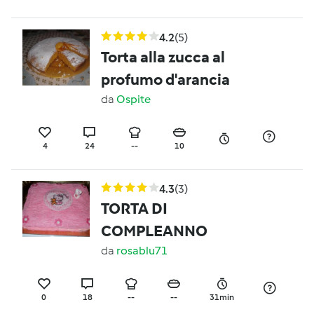
4.2
(5)
Torta alla zucca al
profumo d'arancia
da
Ospite
4
24
--
10
4.3
(3)
TORTA DI
COMPLEANNO
da
rosablu71
0
18
--
--
31min