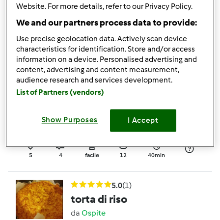
CON FARINA
Website. For more details, refer to our Privacy Policy.
INTEGRALE
da
Ospite
We and our partners process data to provide:
Use precise geolocation data. Actively scan device
characteristics for identification. Store and/or access
2
0
facile
10
21min
information on a device. Personalised advertising and
content, advertising and content measurement,
3.0
(3)
audience research and services development.
Torta morbida pere e
List of Partners (vendors)
yogurt
Show Purposes
I Accept
da
silvia giorgi
5
4
facile
12
40min
5.0
(1)
torta di riso
da
Ospite