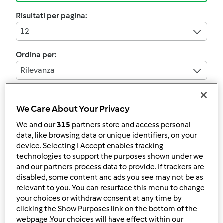
Risultati per pagina:
12
Ordina per:
Rilevanza
We Care About Your Privacy
4.0
(1)
torta delle tre....farine
We and our
315
partners store and access personal
data, like browsing data or unique identifiers, on your
da
Ospite
device. Selecting I Accept enables tracking
technologies to support the purposes shown under we
and our partners process data to provide. If trackers are
0
6
--
6
disabled, some content and ads you see may not be as
relevant to you. You can resurface this menu to change
your choices or withdraw consent at any time by
TORTA SBRISOLONA
clicking the Show Purposes link on the bottom of the
webpage .Your choices will have effect within our