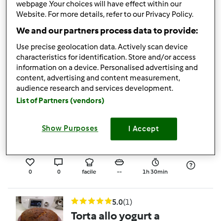
webpage .Your choices will have effect within our
Torta cocco e
Website. For more details, refer to our Privacy Policy.
cioccolata bianca
We and our partners process data to provide:
da
Ospite
Use precise geolocation data. Actively scan device
characteristics for identification. Store and/or access
information on a device. Personalised advertising and
5
5
facile
30
45min
content, advertising and content measurement,
audience research and services development.
List of Partners (vendors)
Torta ciccia pasticcia
(variante torta
Show Purposes
I Accept
pasticciotto salentina)
da
Ospite
0
0
facile
--
1h 30min
5.0
(1)
Torta allo yogurt a