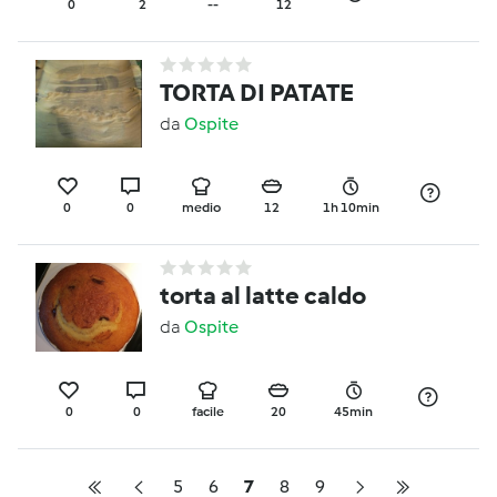
0
2
--
12
TORTA DI PATATE
da
Ospite
0
0
medio
12
1h 10min
torta al latte caldo
da
Ospite
0
0
facile
20
45min
5
6
7
8
9