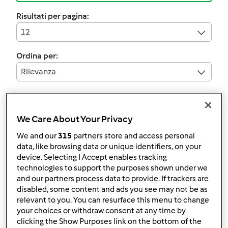
Risultati per pagina:
12
Ordina per:
Rilevanza
5.0
(2)
We Care About Your Privacy
Torta "In fondo al mar"
We and our
315
partners store and access personal
bis (per Michela 9 anni)
data, like browsing data or unique identifiers, on your
da
Ospite
device. Selecting I Accept enables tracking
technologies to support the purposes shown under we
and our partners process data to provide. If trackers are
disabled, some content and ads you see may not be as
1
17
--
--
relevant to you. You can resurface this menu to change
your choices or withdraw consent at any time by
4.5
(2)
clicking the Show Purposes link on the bottom of the