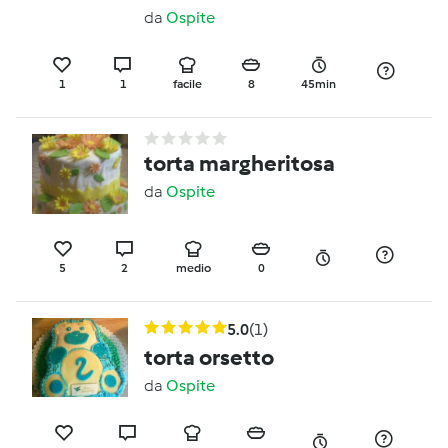
da
Ospite
1
1
facile
8
45min
torta margheritosa
da
Ospite
5
2
medio
0
5.0
(1)
torta orsetto
da
Ospite