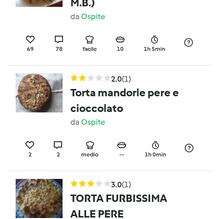
M.B.)
da
Ospite
69
78
facile
10
1h 5min
2.0
(1)
Torta mandorle pere e
cioccolato
da
Ospite
2
2
medio
--
1h 0min
3.0
(1)
TORTA FURBISSIMA
ALLE PERE