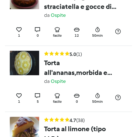
straciatella e gocce di
cioccolato
da
Ospite
1
0
facile
12
50min
5.0
(1)
Torta
all'ananas,morbida e
umida (della mia
da
Ospite
mamma)
1
5
facile
0
50min
4.7
(38)
Torta al limone (tipo