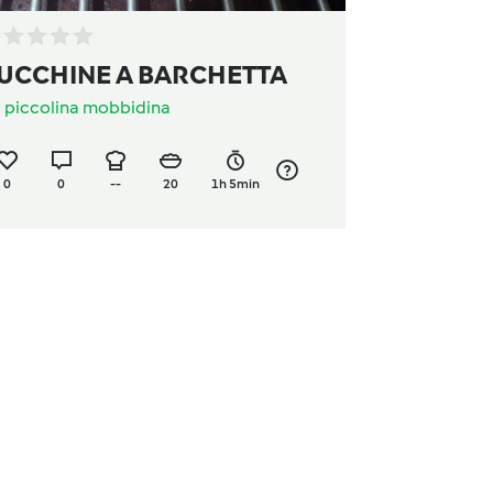
UCCHINE A BARCHETTA
a
piccolina mobbidina
0
0
--
20
1h 5min