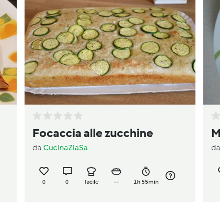
Focaccia alle zucchine
M
da
CucinaZiaSa
d
0
0
facile
--
1h 55min