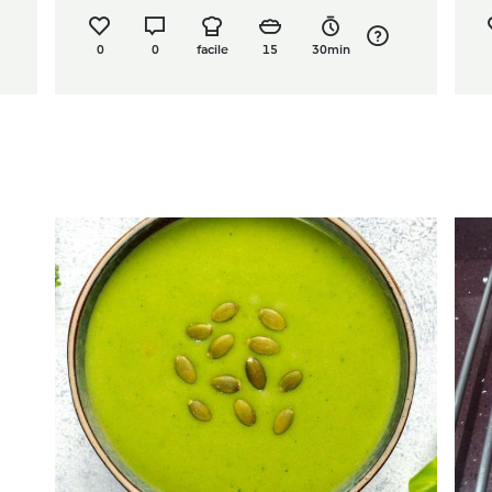
0
0
facile
15
30min