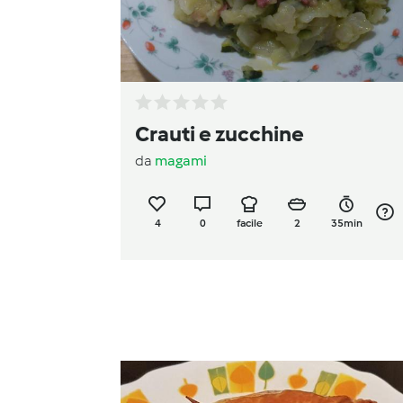
Crauti e zucchine
da
magami
4
0
facile
2
35min