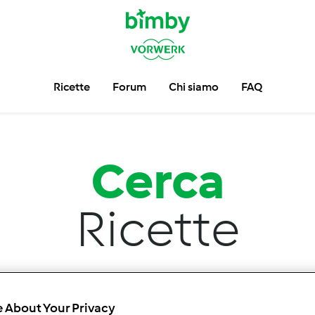
Ricette
Forum
Chi siamo
FAQ
Cerca
Ricette
Trova più di
33.462
ricette per il tuo Bimby ®.
 About Your Privacy