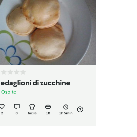
edaglioni di zucchine
a
Ospite
2
0
facile
18
1h 5min