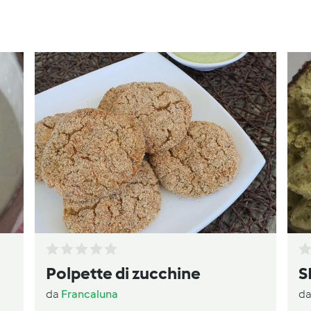
Polpette di zucchine
S
da
Francaluna
d