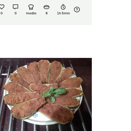
0
0
medio
8
1h 5min