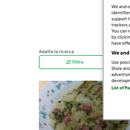
We and 
identifie
support t
trackers 
You can r
by clicki
have effe
Adatta la ricerca
Risul
We and 
Filtro
12
Use preci
Store and
advertis
develop
List of P