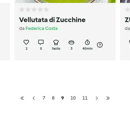
Vellutata di Zucchine
Z
da
Federica Costa
d
2
0
facile
3
40min
7
8
9
10
11