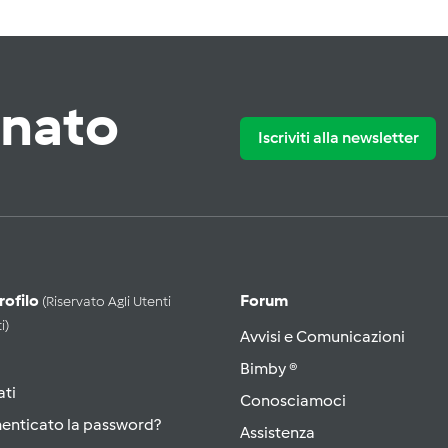
rnato
Iscriviti alla newsletter
Profilo
Forum
(riservato Agli Utenti
i)
Avvisi e Comunicazioni
Bimby ®
ati
Conosciamoci
menticato la password?
Assistenza