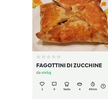
FAGOTTINI DI ZUCCHINE
da
alebg
1
0
facile
4
45min