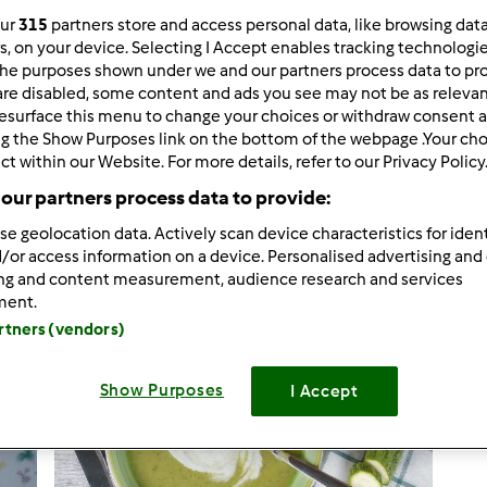
our
315
partners store and access personal data, like browsing dat
rs, on your device. Selecting I Accept enables tracking technologi
he purposes shown under we and our partners process data to prov
are disabled, some content and ads you see may not be as relevan
1.008
risultati per: "
"
esurface this menu to change your choices or withdraw consent a
zucchine
ng the Show Purposes link on the bottom of the webpage .Your choi
ct within our Website. For more details, refer to our Privacy Policy
tati per pagina:
Ordina per:
our partners process data to provide:
Predefinito
se geolocation data. Actively scan device characteristics for ident
/or access information on a device. Personalised advertising and
ing and content measurement, audience research and services
ment.
artners (vendors)
Show Purposes
I Accept