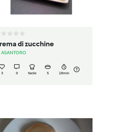
rema di zucchine
a
ASANTORO
3
0
facile
5
18min