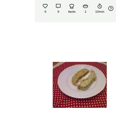
0
0
facile
1
15min