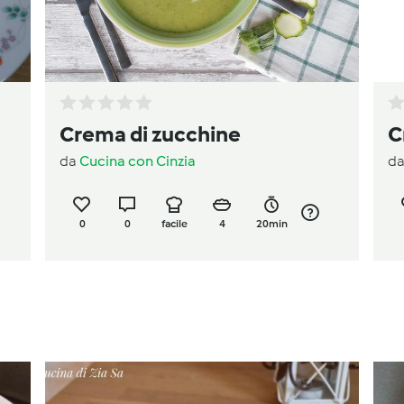
Crema di zucchine
C
da
Cucina con Cinzia
d
0
0
facile
4
20min