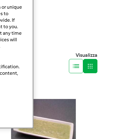
a or unique
es to
ide. If
t to you.
t any time
ces will
.
Visualizza
ification.
 content,