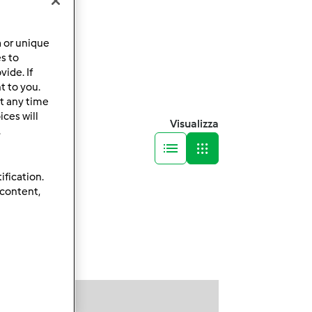
a or unique
es to
ide. If
t to you.
t any time
ces will
Visualizza
.
ification.
 content,