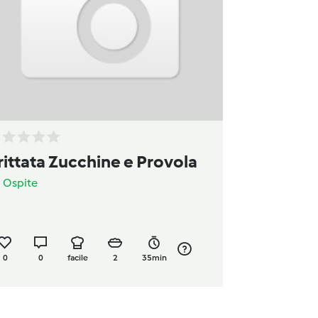
rittata Zucchine e Provola
a
Ospite
0
0
facile
2
35min