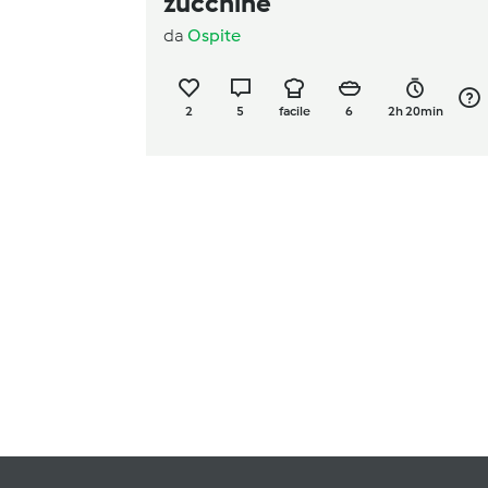
zucchine
da
Ospite
2
5
facile
6
2h 20min