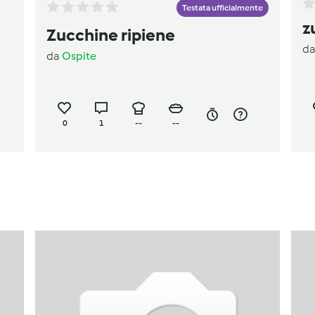
Testata ufficialmente
z
Zucchine ripiene
d
da
Ospite
0
1
--
--