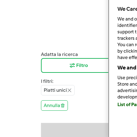
We Care
We and 
identifie
support t
trackers 
You can r
by clicki
Adatta la ricerca
Risul
have effe
Filtro
12
We and 
Use preci
I filtri:
Store and
Piatti unici
advertis
develop
List of P
Annulla