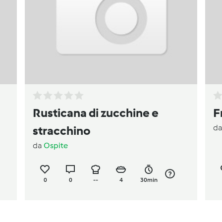
Rusticana di zucchine e
F
d
stracchino
da
Ospite
0
0
--
4
30min