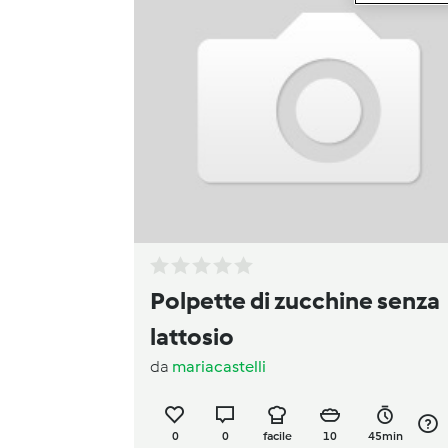
Polpette di zucchine senza
lattosio
da
mariacastelli
0
0
facile
10
45min