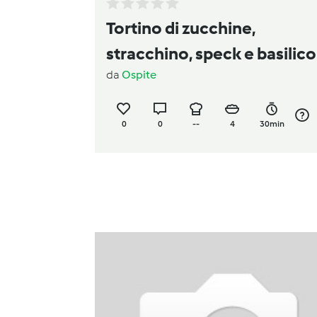
Tortino di zucchine,
stracchino, speck e basilico
da
Ospite
0
0
--
4
30min