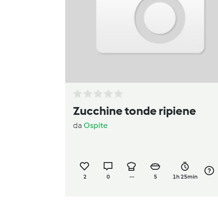
Zucchine tonde ripiene
da
Ospite
2
0
--
5
1h 25min