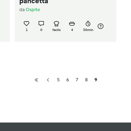
pancetta
da
Ospite
1
0
facile
4
30min
5
6
7
8
9