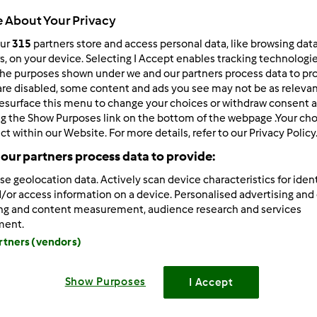
 About Your Privacy
our
315
partners store and access personal data, like browsing dat
rs, on your device. Selecting I Accept enables tracking technologi
107
risultati per: "
"
he purposes shown under we and our partners process data to prov
zucchine
are disabled, some content and ads you see may not be as relevan
esurface this menu to change your choices or withdraw consent a
ng the Show Purposes link on the bottom of the webpage .Your choi
tati per pagina:
Ordina per:
ct within our Website. For more details, refer to our Privacy Policy
Valutazione
our partners process data to provide:
se geolocation data. Actively scan device characteristics for ident
/or access information on a device. Personalised advertising and
ing and content measurement, audience research and services
ment.
artners (vendors)
Show Purposes
I Accept