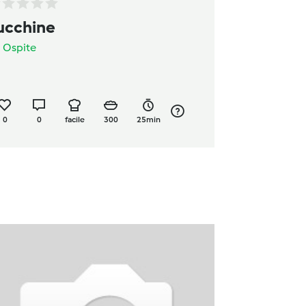
ucchine
a
Ospite
0
0
facile
300
25min