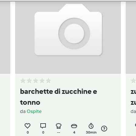
barchette di zucchine e
z
tonno
z
da
Ospite
d
0
0
--
4
30min