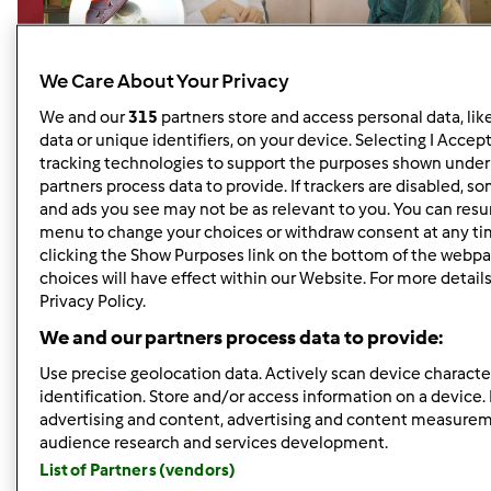
We Care About Your Privacy
We and our
315
partners store and access personal data, lik
data or unique identifiers, on your device. Selecting I Accep
La Chef Antonia Klugmann ha preparato per noi per
tracking technologies to support the purposes shown under
regalarvi un menù stellato da preparare
partners process data to provide. If trackers are disabled, 
#acasaconbimby.
and ads you see may not be as relevant to you. You can resu
menu to change your choices or withdraw consent at any t
Nella ricetta di oggi, che trovate anche su Cookidoo
clicking the Show Purposes link on the bottom of the webpa
cliccando qui
http://bit.ly/CioccolatoRafano
scoprirete
choices will have effect within our Website. For more details,
la piccantezza del rafano unita alla dolcezza avvolgente
Privacy Policy.
del cioccolato
We and our partners process data to provide:
Non perdete l'intervista che Stefania Corrado, la
Use precise geolocation data. Actively scan device character
Responsabile dei prodotti editoriali Bimby® Italia ha fatto
identification. Store and/or access information on a device.
ad Antonia Klugmann per scoprire tutti i segreti di questo
advertising and content, advertising and content measure
dessert natalizio.
audience research and services development.
List of Partners (vendors)
Guardate il nostro video: