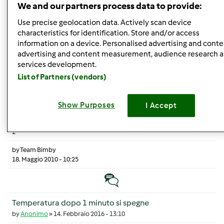
Assistenza all'estero
We and our partners process data to provide:
by
Anonimo
»
17. Maggio 2018 - 14:27
Use precise geolocation data. Actively scan device
2
characteristics for identification. Store and/or access
information on a device. Personalised advertising and conte
by
Team Bimby
advertising and content measurement, audience research 
18. Maggio 2018 - 07:48
services development.
List of Partners (vendors)
Discussione normale
aiuto errore TM21
Show Purposes
I Accept
by
Anonimo
»
17. Maggio 2010 - 17:00
2
by
Team Bimby
18. Maggio 2010 - 10:25
Discussione normale
Temperatura dopo 1 minuto si spegne
by
Anonimo
»
14. Febbraio 2016 - 13:10