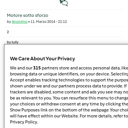
Discussione normale
Motore sotto sforzo
by
Anonimo
»
11. Marzo 2014 - 21:12
2
by
lully
12. Marzo 2014 - 03:12
Discussione normale
We Care About Your Privacy
We and our
315
partners store and access personal data, lik
modalita' anti orario
browsing data or unique identifiers, on your device. Selecting
by
Anonimo
»
22. Giugno 2015 - 21:10
Accept enables tracking technologies to support the purpo
shown under we and our partners process data to provide. If
2
trackers are disabled, some content and ads you see may no
be as relevant to you. You can resurface this menu to chang
by
Graff
your choices or withdraw consent at any time by clicking th
23. Giugno 2015 - 16:06
Show Purposes link on the bottom of the webpage .Your cho
Discussione normale
will have effect within our Website. For more details, refer to
Privacy Policy.