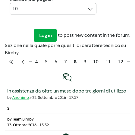
10
to post new content in the forum.
Log in
Sezione nella quale porre quesiti di carattere tecnico su
Bimby.
…
…
Pagination
Pagina
Pagina
Pagina
Pagina
Pagina
Pagina
Pagina
Pagina
Pagina
4
5
6
7
8
9
10
11
12
Prima pagina
Pagina precedente
Discussione normale
in assistenza da oltre un mese dopo tre giorni di utilizzo
by
Anonimo
»
22. Settembre 2016 - 17:57
2
by
Team Bimby
13. Ottobre 2016 - 13:32