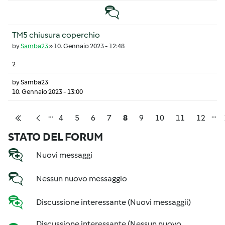
Discussione normale
TM5 chiusura coperchio
by
Samba23
»
10. Gennaio 2023 - 12:48
2
by
Samba23
10. Gennaio 2023 - 13:00
…
…
Pagination
Pagina
Pagina
Pagina
Pagina
Pagina
Pagina
Pagina
Pagina
Pagina
4
5
6
7
8
9
10
11
12
Prima pagina
Pagina precedente
STATO DEL FORUM
Nuovi messaggi
Nessun nuovo messaggio
Discussione interessante (Nuovi messaggii)
Discussione interessante (Nessun nuovo