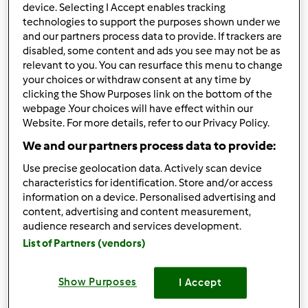
device. Selecting I Accept enables tracking
10
technologies to support the purposes shown under we
and our partners process data to provide. If trackers are
disabled, some content and ads you see may not be as
relevant to you. You can resurface this menu to change
to post new content in the forum.
Log in
your choices or withdraw consent at any time by
clicking the Show Purposes link on the bottom of the
Vi raccontiamo del primo evento ufficiale delle Bimby®
webpage .Your choices will have effect within our
Community Star a Milano
Website. For more details, refer to our Privacy Policy.
We and our partners process data to provide:
Discussione importante
Use precise geolocation data. Actively scan device
Bimby® Community Star: vi raccontiamo il primo
characteristics for identification. Store and/or access
information on a device. Personalised advertising and
EVENTO a Milano
content, advertising and content measurement,
by
Team Bimby
»
19. Giugno 2019 - 12:55
audience research and services development.
7
List of Partners (vendors)
by
Anonimo (non verificato)
19. Settembre 2025 - 21:41
Show Purposes
I Accept