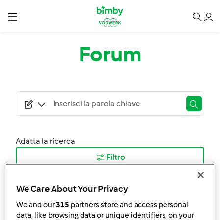
Salta al contenuto principale
Forum
Adatta la ricerca
Filtro
Ordina per:
We Care About Your Privacy
I risultati più recenti
We and our
315
partners store and access personal
data, like browsing data or unique identifiers, on your
Risultati per pagina: