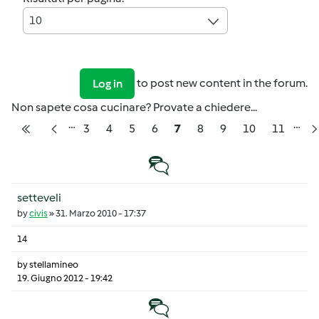
10
to post new content in the forum.
Log in
Non sapete cosa cucinare? Provate a chiedere...
…
…
Pagination
Pagina
Pagina
Pagina
Pagina
Pagina
Pagina
Pagina
Pagina
Pagina
3
4
5
6
7
8
9
10
11
Prima pagina
Pagina precedente
Discussione normale
setteveli
by
civis
»
31. Marzo 2010 - 17:37
14
by
stellamineo
19. Giugno 2012 - 19:42
Discussione normale