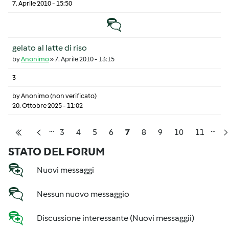
7. Aprile 2010 - 15:50
Discussione normale
gelato al latte di riso
by
Anonimo
»
7. Aprile 2010 - 13:15
3
by
Anonimo (non verificato)
20. Ottobre 2025 - 11:02
…
…
Pagination
Pagina
Pagina
Pagina
Pagina
Pagina
Pagina
Pagina
Pagina
Pagina
3
4
5
6
7
8
9
10
11
Prima pagina
Pagina precedente
STATO DEL FORUM
Nuovi messaggi
Nessun nuovo messaggio
Discussione interessante (Nuovi messaggii)