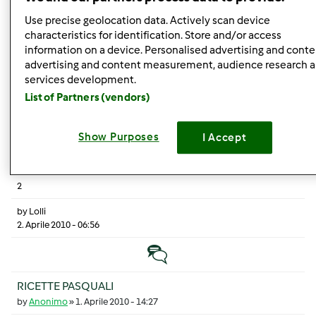
preparare?
by
Anonimo
»
1. Aprile 2010 - 10:25
Use precise geolocation data. Actively scan device
characteristics for identification. Store and/or access
7
information on a device. Personalised advertising and conte
advertising and content measurement, audience research 
by
Anonimo (non verificato)
services development.
8. Agosto 2025 - 21:58
List of Partners (vendors)
Discussione normale
Show Purposes
I Accept
spumone al caffè
by
Anonimo
»
1. Aprile 2010 - 14:19
2
by
Lolli
2. Aprile 2010 - 06:56
Discussione normale
RICETTE PASQUALI
by
Anonimo
»
1. Aprile 2010 - 14:27