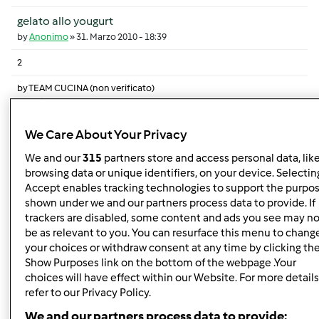
gelato allo yougurt
by
Anonimo
»
31. Marzo 2010 - 18:39
2
by
TEAM CUCINA (non verificato)
7. Aprile 2010 - 12:35
Discussione normale
We Care About Your Privacy
We and our
315
partners store and access personal data, lik
aiuto sgroppino
browsing data or unique identifiers, on your device. Selecting
by
Aidan
»
1. Aprile 2010 - 09:24
Accept enables tracking technologies to support the purpo
shown under we and our partners process data to provide. If
4
trackers are disabled, some content and ads you see may no
by
Anonimo (non verificato)
be as relevant to you. You can resurface this menu to chang
10. Agosto 2025 - 04:58
your choices or withdraw consent at any time by clicking th
Show Purposes link on the bottom of the webpage .Your
Discussione normale
choices will have effect within our Website. For more details
refer to our Privacy Policy.
Chi mi dà delle dritte su degli antipasti semplici da
We and our partners process data to provide: