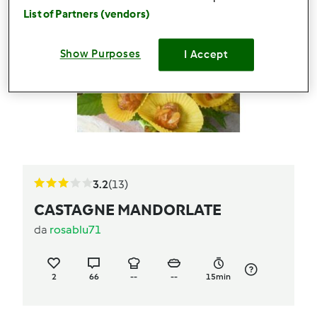
List of Partners (vendors)
Show Purposes
I Accept
3.2
(13)
CASTAGNE MANDORLATE
da
rosablu71
2
66
--
--
15min