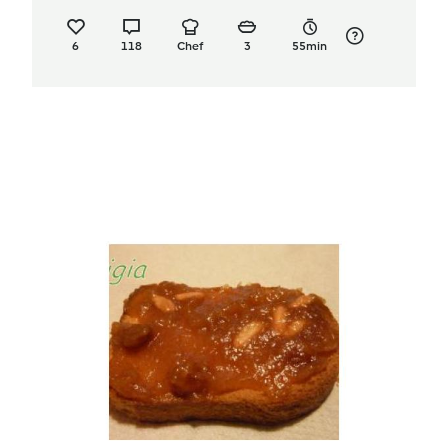
6
118
Chef
3
55min