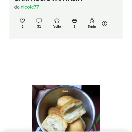
da
nicole77
2
31
facile
5
5min