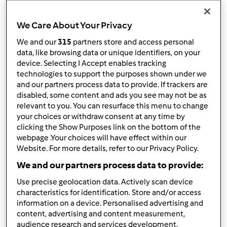
We Care About Your Privacy
We and our
315
partners store and access personal
data, like browsing data or unique identifiers, on your
4.8
(5)
device. Selecting I Accept enables tracking
Bibanesi con pasta madre
technologies to support the purposes shown under we
and our partners process data to provide. If trackers are
da
chya72
disabled, some content and ads you see may not be as
relevant to you. You can resurface this menu to change
your choices or withdraw consent at any time by
1
41
facile
--
1h 10min
clicking the Show Purposes link on the bottom of the
webpage .Your choices will have effect within our
Website. For more details, refer to our Privacy Policy.
We and our partners process data to provide:
Use precise geolocation data. Actively scan device
characteristics for identification. Store and/or access
information on a device. Personalised advertising and
content, advertising and content measurement,
audience research and services development.