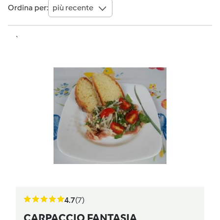
Ordina per:
più recente
`
4.7
(7)
CARPACCIO FANTASIA