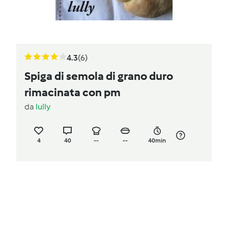
4.3
(6)
Spiga di semola di grano duro
rimacinata con pm
da
lully
4
40
--
--
40min