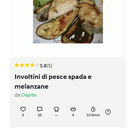
3.8
(5)
Involtini di pesce spada e
melanzane
da
Ospite
3
20
--
4
1h 0min