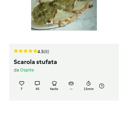
4.5
(8)
Scarola stufata
da
Ospite
7
45
facile
--
15min