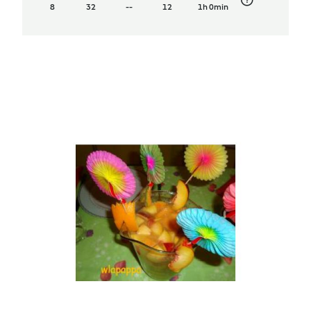
8
32
--
12
1h 0min