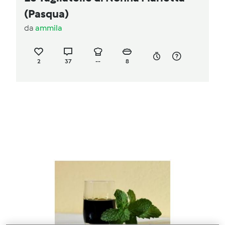
(Pasqua)
da
ammila
2
37
--
8