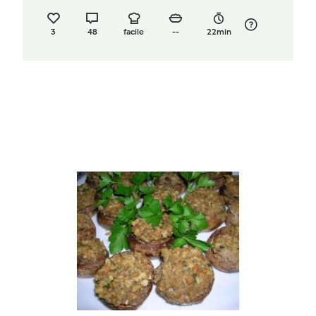
3
48
facile
--
22min