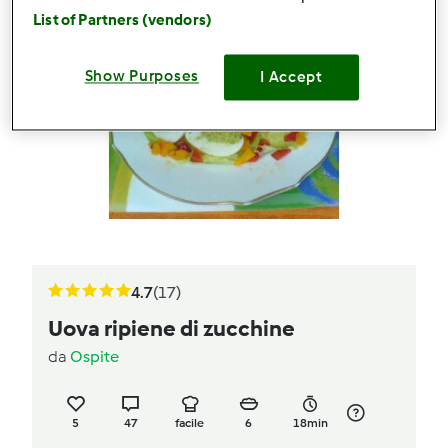
List of Partners (vendors)
Show Purposes
I Accept
4.7
(17)
Uova ripiene di zucchine
da
Ospite
5
47
facile
6
18min