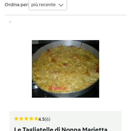
Ordina per:
più recente
`
4.5
(6)
Le Tagliatelle di Nonna Marietta