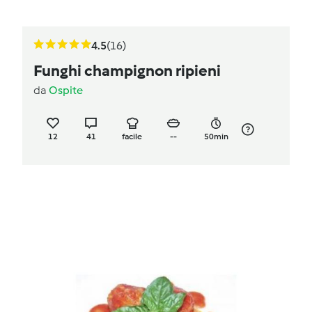
4.5
(16)
Funghi champignon ripieni
da
Ospite
12
41
facile
--
50min