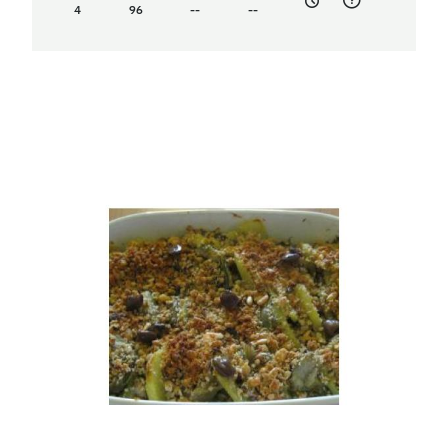
4
96
--
--