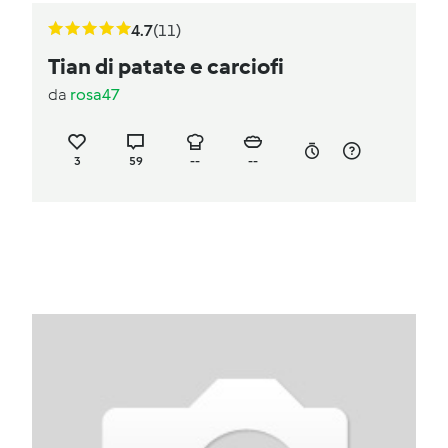
4.7
(11)
Tian di patate e carciofi
da
rosa47
3
59
--
--