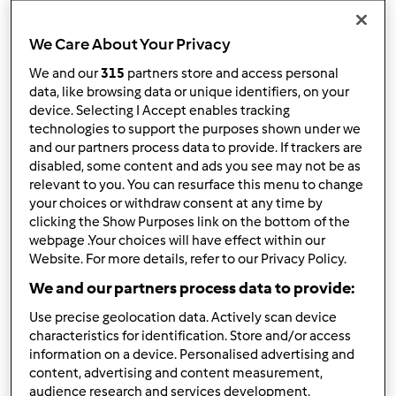
We Care About Your Privacy
We and our
315
partners store and access personal
data, like browsing data or unique identifiers, on your
device. Selecting I Accept enables tracking
5.0
(10)
technologies to support the purposes shown under we
and our partners process data to provide. If trackers are
LIQUORE MENTA E LIQUIRIZIA
disabled, some content and ads you see may not be as
da
Ospite
relevant to you. You can resurface this menu to change
your choices or withdraw consent at any time by
clicking the Show Purposes link on the bottom of the
webpage .Your choices will have effect within our
11
43
--
2
13min
Website. For more details, refer to our Privacy Policy.
We and our partners process data to provide:
Use precise geolocation data. Actively scan device
characteristics for identification. Store and/or access
information on a device. Personalised advertising and
content, advertising and content measurement,
audience research and services development.