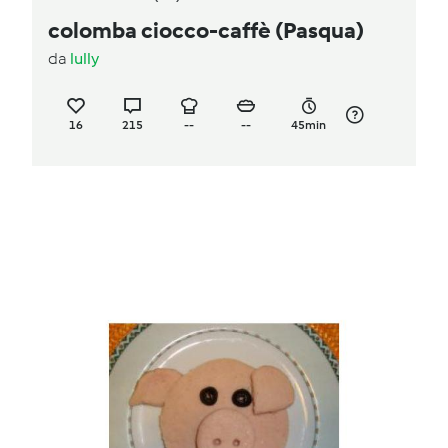
colomba ciocco-caffè (Pasqua)
da
lully
16
215
--
--
45min