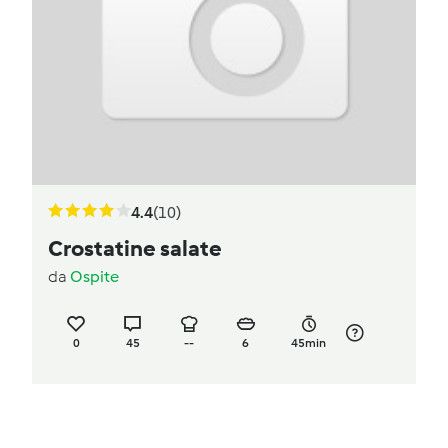
4.4
(10)
Crostatine salate
da
Ospite
0
45
--
6
45min