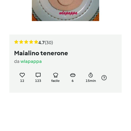
4.7
(30)
Maialino tenerone
da
wlapappa
12
123
facile
6
15min