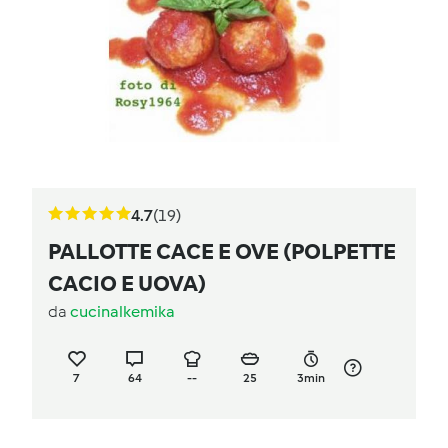
4.7
(19)
PALLOTTE CACE E OVE (POLPETTE
CACIO E UOVA)
da
cucinalkemika
7
64
--
25
3min