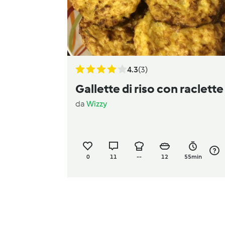
4.3
(3)
Gallette di riso con raclette
da
Wizzy
0
11
--
12
55min