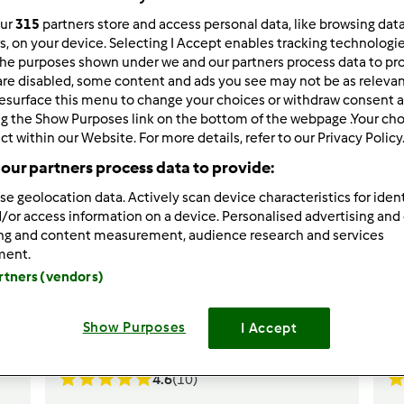
our
315
partners store and access personal data, like browsing dat
rs, on your device. Selecting I Accept enables tracking technologi
Risultati per pagina:
12
he purposes shown under we and our partners process data to prov
are disabled, some content and ads you see may not be as relevan
esurface this menu to change your choices or withdraw consent a
ng the Show Purposes link on the bottom of the webpage .Your choi
ct within our Website. For more details, refer to our Privacy Policy
our partners process data to provide:
se geolocation data. Actively scan device characteristics for ident
/or access information on a device. Personalised advertising and
ing and content measurement, audience research and services
ment.
artners (vendors)
Show Purposes
I Accept
4.6
(10)