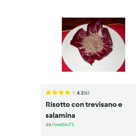
4.2
(6)
Risotto con trevisano e
salamina
da
rosablu71