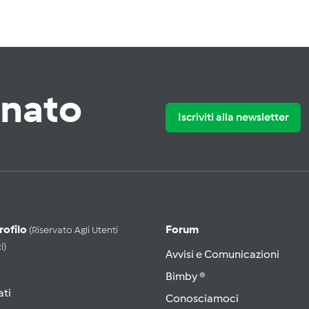
rnato
Iscriviti alla newsletter
Profilo
Forum
(riservato Agli Utenti
i)
Avvisi e Comunicazioni
Bimby ®
ati
Conosciamoci