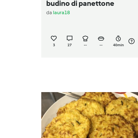
budino di panettone
da
laura18
3
27
--
--
40min