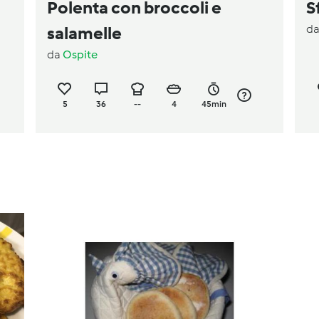
Polenta con broccoli e
S
d
salamelle
da
Ospite
5
36
--
4
45min