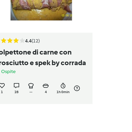
4.4
(12)
olpettone di carne con
rosciutto e spek by corrada
a
Ospite
1
28
--
4
1h 0min