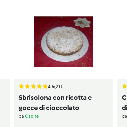
4.6
(21)
Sbrisolona con ricotta e
C
gocce di cioccolato
d
da
Ospite
d