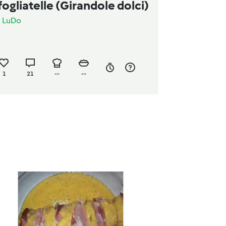
fogliatelle (Girandole dolci)
a
LuDo
1
21
--
--