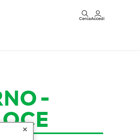
Cerca
Accedi
ORNO
-
LOCE