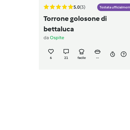
5.0
(3)
Testata ufficialmen
Torrone golosone di
bettaluca
da
Ospite
6
21
facile
--