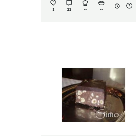
1
22
--
--