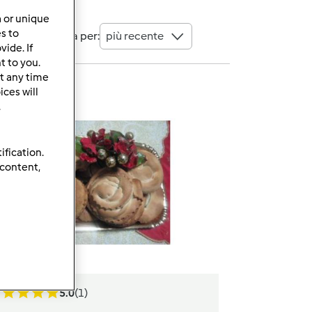
a or unique
es to
Ordina per:
più recente
ide. If
t to you.
t any time
ces will
.
ification.
 content,
5.0
(1)