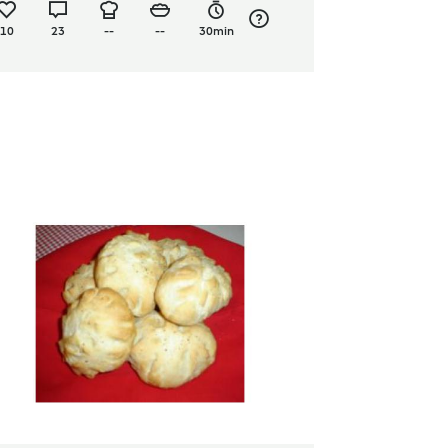
10
23
--
--
30min