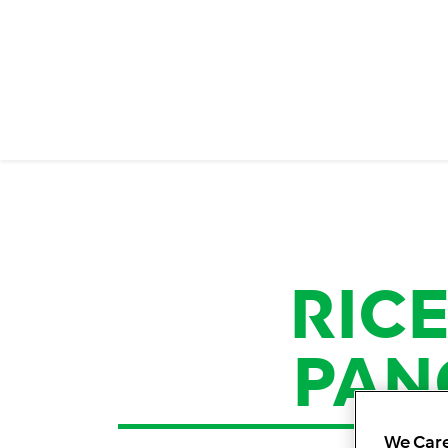
RIC
PAN
We Care