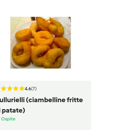
4.6
(7)
ullurielli (ciambelline fritte
i patate)
a
Ospite