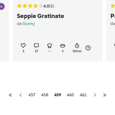
4.0
(5)
te
Seppie Gratinate
P
da
Gunny
d
3
27
--
2
30min
457
458
459
460
461