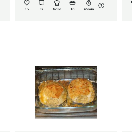
13
52
facile
10
45min