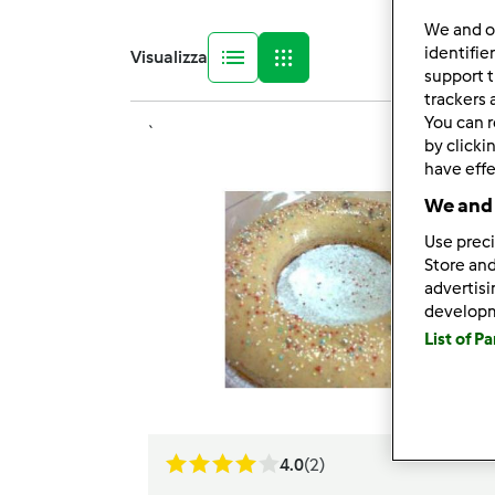
We and 
identifie
Visualizza
support t
trackers 
You can r
`
by clicki
have effe
We and 
Use preci
Store and
advertis
develop
List of P
4.0
(2)