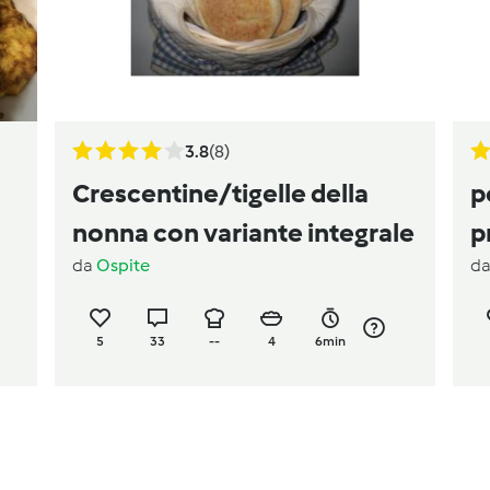
3.8
(8)
Crescentine/tigelle della
p
nonna con variante integrale
p
da
Ospite
d
5
33
--
4
6min