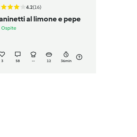
4.2
(16)
aninetti al limone e pepe
a
Ospite
3
58
--
12
36min