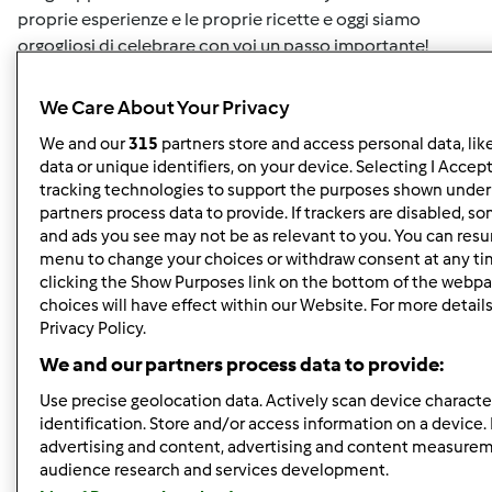
proprie esperienze e le proprie ricette e oggi siamo
orgogliosi di celebrare con voi un passo importante!
Sappiamo che è da molto tempo che desiderate la
possibilità di avere le vostre ricette direttamente su
We Care About Your Privacy
Cookidoo® e sul vostro Bimby® TM6, e con le Ricette
We and our
315
partners store and access personal data, lik
Create questo sogno diventa realtà! Con la nuova
data or unique identifiers, on your device. Selecting I Accep
funzione Ricette Create, infatti, sarà possibile creare,
tracking technologies to support the purposes shown under
importare e modificare ricette da Cookidoo®, dal vostro
partners process data to provide. If trackers are disabled, 
ricettario di famiglia, ricette dei vostri chef preferiti… e
and ads you see may not be as relevant to you. You can resu
prepararle direttamente con il vostro Bimby® TM6! Con le
menu to change your choices or withdraw consent at any t
Ricette Create potete importare e modificare le ricette
clicking the Show Purposes link on the bottom of the webpa
choices will have effect within our Website. For more details,
già presenti su Cookidoo® avendo sempre a portata di
Privacy Policy.
mano le vostre varianti, inoltre potete importare
direttamente le vostre ricette preferite della Community.
We and our partners process data to provide:
Come importare le ricette della Community? Non
Use precise geolocation data. Actively scan device character
potrebbe essere più semplice: basta cliccare sul nuovo
identification. Store and/or access information on a device.
bottone “Aggiungi a Cookidoo®”, che troverete in tutte le
advertising and content, advertising and content measure
ricette, e seguire gli step. Nel video di seguito trovate tutti
audience research and services development.