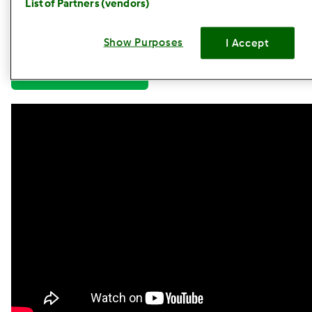
ciò che c’è da sapere per importare le vostre ricette
List of Partners (vendors)
preferite! Divertitevi con le vostre creazioni! Per scoprire
di più accedete a Cookidoo®, andate nella sezione “Le
Show Purposes
I Accept
mie Ricette” e scoprite le Ricette Create.
VAI A RICETTE CREATE