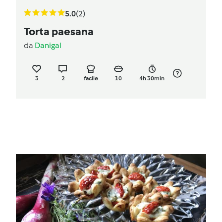
5.0
(2)
Torta paesana
da
Danigal
3
2
facile
10
4h 30min