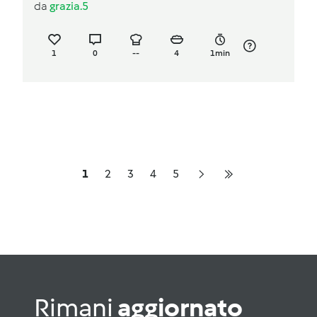
da
grazia.5
1
0
--
4
1min
1
2
3
4
5
Rimani
aggiornato