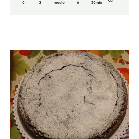
0
2
medio
6
30min