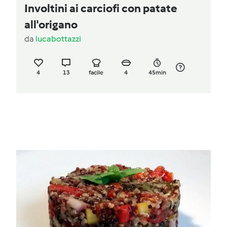
Involtini ai carciofi con patate
all'origano
da
lucabottazzi
4
13
facile
4
45min