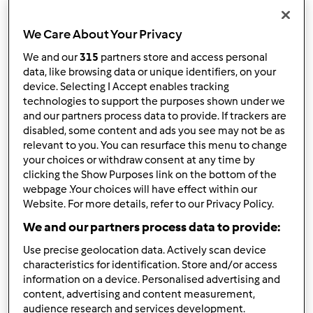
We Care About Your Privacy
We and our
315
partners store and access personal
5.0
(1)
data, like browsing data or unique identifiers, on your
device. Selecting I Accept enables tracking
Ciambella ripiena di confettura di
technologies to support the purposes shown under we
albicocche
and our partners process data to provide. If trackers are
disabled, some content and ads you see may not be as
da
Mukky
relevant to you. You can resurface this menu to change
your choices or withdraw consent at any time by
clicking the Show Purposes link on the bottom of the
2
1
facile
12
50min
webpage .Your choices will have effect within our
Website. For more details, refer to our Privacy Policy.
We and our partners process data to provide:
Use precise geolocation data. Actively scan device
characteristics for identification. Store and/or access
information on a device. Personalised advertising and
content, advertising and content measurement,
audience research and services development.