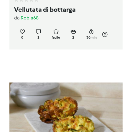
Vellutata di bottarga
da
Robia68
0
1
facile
2
30min