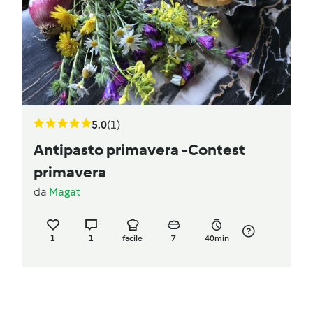
5.0
(1)
Antipasto primavera -Contest
primavera
da
Magat
1
1
facile
7
40min