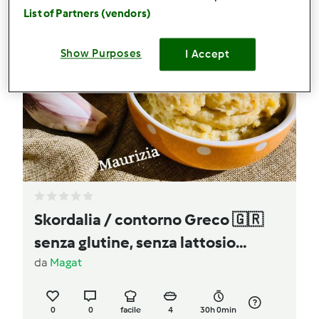
List of Partners (vendors)
Show Purposes
I Accept
Skordalia / contorno Greco 🇬🇷
senza glutine, senza lattosio
vegano
da
Magat
0
0
facile
4
30h 0min