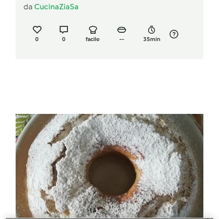
da
CucinaZiaSa
0
0
facile
--
35min