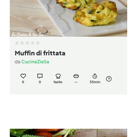
Muffin di frittata
da
CucinaZiaSa
0
0
facile
--
35min