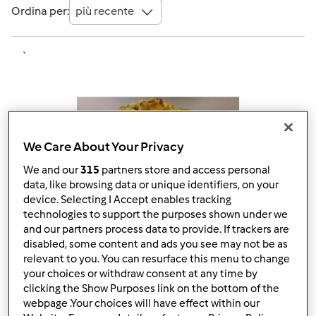
Ordina per:
più recente
`
We Care About Your Privacy
We and our
315
partners store and access personal
data, like browsing data or unique identifiers, on your
device. Selecting I Accept enables tracking
technologies to support the purposes shown under we
and our partners process data to provide. If trackers are
disabled, some content and ads you see may not be as
relevant to you. You can resurface this menu to change
your choices or withdraw consent at any time by
5.0
(10)
clicking the Show Purposes link on the bottom of the
webpage .Your choices will have effect within our
Girandole di pomodorini secchi