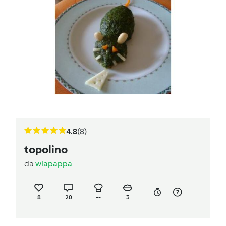
4.8
(8)
topolino
da
wlapappa
8
20
--
3