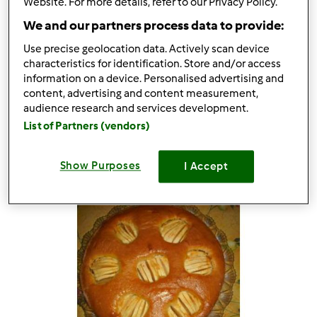
Website. For more details, refer to our Privacy Policy.
da
Ospite
We and our partners process data to provide:
Use precise geolocation data. Actively scan device
characteristics for identification. Store and/or access
9
17
--
8
40min
information on a device. Personalised advertising and
content, advertising and content measurement,
audience research and services development.
List of Partners (vendors)
Show Purposes
I Accept