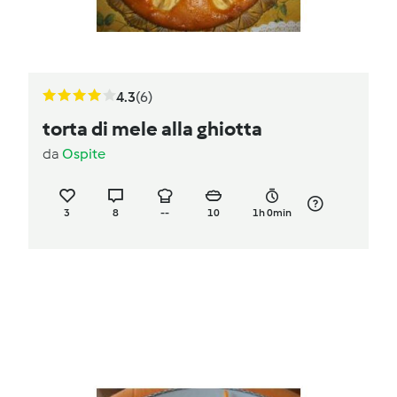
4.3
(6)
torta di mele alla ghiotta
da
Ospite
3
8
--
10
1h 0min