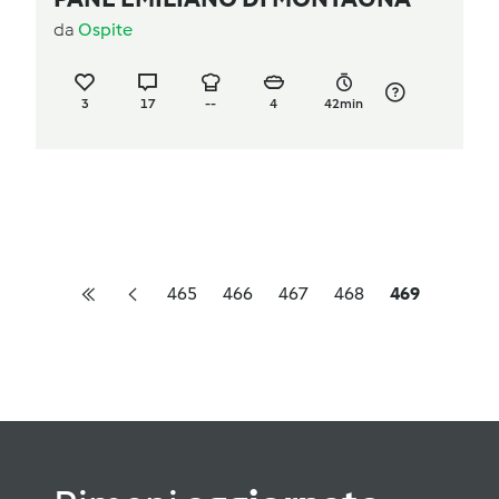
da
Ospite
3
17
--
4
42min
465
466
467
468
469