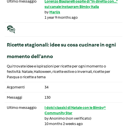
Ultimo messaggio
Lorenzo Biagiarelli ospite di "In diretta con..."
sul canale Instagram Bimby Italia
by
MarUs
1 year 9 months ago
Ricette stagionali: idee su cosa cucinare in ogni
momento dell'anno
Qui trovate idee e ispirazioni per ricette per ogni momento o
festività: Natale, Halloween, ricette estive o invernali, ricette per
Pasqua o ricette a tema
Argomenti
34
Messaggi
130
Ultimo messaggio
I dolci classici di Natale con le Bimby®
Community Star
by
Anonimo (non verificato)
10 months 2 weeks ago