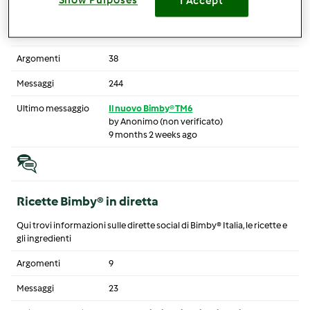
Show Purposes
I Accept
Scopri Bimby® TM6
Argomenti
38
Messaggi
244
Ultimo messaggio
Il nuovo Bimby® TM6
by
Anonimo (non verificato)
9 months 2 weeks ago
Ricette Bimby® in diretta
Qui trovi informazioni sulle dirette social di Bimby® Italia, le ricette e
gli ingredienti
Argomenti
9
Messaggi
23