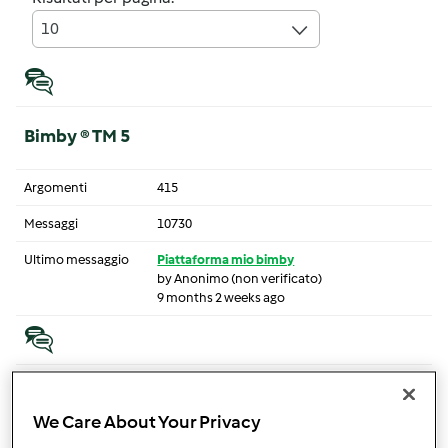
10
Bimby ® TM 5
Argomenti
415
Messaggi
10730
Ultimo messaggio
Piattaforma mio bimby
by
Anonimo (non verificato)
9 months 2 weeks ago
Bimby® TM5: qualche consiglio!
We Care About Your Privacy
Consigli per utilizzare al meglio il vostro Bimby® TM5