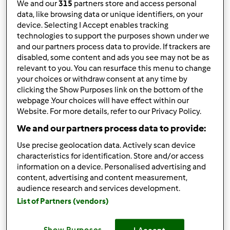
We and our
315
partners store and access personal
Argomenti
151
data, like browsing data or unique identifiers, on your
device. Selecting I Accept enables tracking
Messaggi
1235
technologies to support the purposes shown under we
Ultimo messaggio
boccale bruciato
and our partners process data to provide. If trackers are
by
Anonimo (non verificato)
disabled, some content and ads you see may not be as
9 months 2 weeks ago
relevant to you. You can resurface this menu to change
your choices or withdraw consent at any time by
clicking the Show Purposes link on the bottom of the
webpage .Your choices will have effect within our
Website. For more details, refer to our Privacy Policy.
Bimby® TM6
We and our partners process data to provide:
Argomenti
14
Use precise geolocation data. Actively scan device
characteristics for identification. Store and/or access
Messaggi
135
information on a device. Personalised advertising and
content, advertising and content measurement,
Ultimo messaggio
Tempi di consegna Bimby TM6
by
Anonimo (non verificato)
audience research and services development.
10 months 2 weeks ago
List of Partners (vendors)