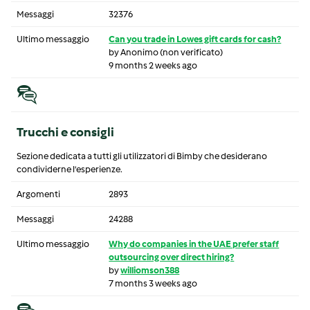
Messaggi
32376
Ultimo messaggio
Can you trade in Lowes gift cards for cash?
by
Anonimo (non verificato)
9 months 2 weeks ago
Trucchi e consigli
Sezione dedicata a tutti gli utilizzatori di Bimby che desiderano
condividerne l’esperienze.
Argomenti
2893
Messaggi
24288
Ultimo messaggio
Why do companies in the UAE prefer staff
outsourcing over direct hiring?
by
williomson388
7 months 3 weeks ago