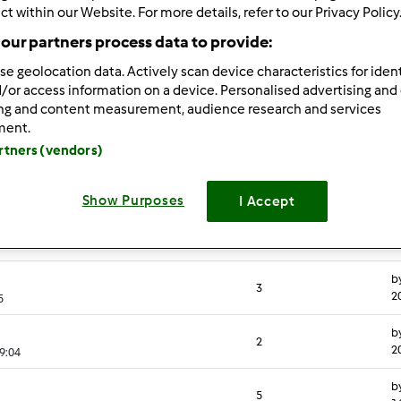
sultati più recenti
10
ct within our Website. For more details, refer to our Privacy Policy
our partners process data to provide:
se geolocation data. Actively scan device characteristics for ident
iusto!
/or access information on a device. Personalised advertising and
ing and content measurement, audience research and services
ment.
Risposte
U
artners (vendors)
b
6
2
Show Purposes
I Accept
b
1
2
b
3
2
5
b
2
2
9:04
b
5