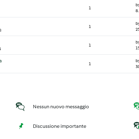
b
1
8.
b
1
2
8
b
1
1
4
a
b
1
30
Nessun nuovo messaggio
Discussione importante