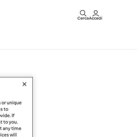
Cerca
Accedi
a or unique
es to
ide. If
t to you.
t any time
ces will