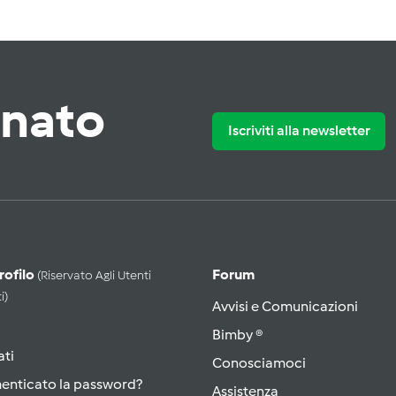
rnato
Iscriviti alla newsletter
Profilo
Forum
(riservato Agli Utenti
i)
Avvisi e Comunicazioni
Bimby ®
ati
Conosciamoci
menticato la password?
Assistenza