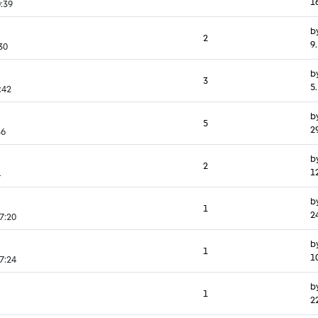
1
0:39
b
2
9
30
b
3
5
:42
b
5
2
36
b
2
1
4
b
1
2
7:20
b
1
1
7:24
b
1
22