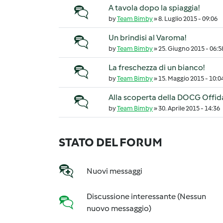
A tavola dopo la spiaggia!
Discussione normale
by
Team Bimby
»
8. Luglio 2015 - 09:06
Un brindisi al Varoma!
Discussione normale
by
Team Bimby
»
25. Giugno 2015 - 06:5
La freschezza di un bianco!
Discussione normale
by
Team Bimby
»
15. Maggio 2015 - 10:0
Alla scoperta della DOCG Offid
Discussione normale
by
Team Bimby
»
30. Aprile 2015 - 14:36
STATO DEL FORUM
Nuovi messaggi
Discussione interessante (Nessun
nuovo messaggio)