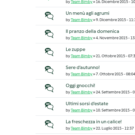
by
Team Bimby
»
16. Dicembre 2015 - 1
Un menù agli agrumi
Discussione normale
by
Team Bimby
»
9. Dicembre 2015 - 11:
Il pranzo della domenica
Discussione normale
by
Team Bimby
»
4. Novembre 2015 - 13
Le zuppe
Discussione normale
by
Team Bimby
»
21. Ottobre 2015 - 07:
Sere d’autunno!
Discussione normale
by
Team Bimby
»
7. Ottobre 2015 - 08:0
Oggi gnocchi!
Discussione normale
by
Team Bimby
»
24. Settembre 2015 - 0
Ultimi sorsi d’estate
Discussione normale
by
Team Bimby
»
10. Settembre 2015 - 0
La freschezza in un calice!
Discussione normale
by
Team Bimby
»
22. Luglio 2015 - 12:37