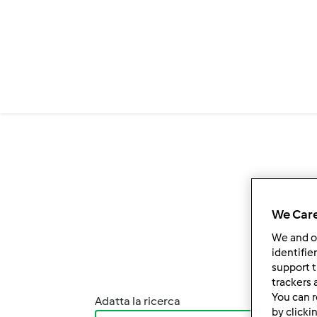
Salta al contenuto principale
We Care
We and 
identifie
support t
trackers 
You can r
Adatta la ricerca
Ordi
by clicki