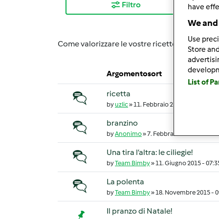
Filtro
I ri
have effe
We and 
Use preci
Come valorizzare le vostre ricette con il vino g
Store and
advertis
develop
Argomentosort
List of P
ricetta
Discussione normale
by
uzlic
»
11. Febbraio 2016 - 12:08
branzino
Discussione normale
by
Anonimo
»
7. Febbraio 2016 - 13:48
Una tira l’altra: le ciliegie!
Discussione normale
by
Team Bimby
»
11. Giugno 2015 - 07:3
La polenta
Discussione normale
by
Team Bimby
»
18. Novembre 2015 - 0
Il pranzo di Natale!
Discussione importante