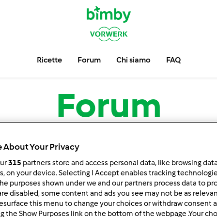
Ricette
Forum
Chi siamo
FAQ
Forum
 About Your Privacy
our
315
partners store and access personal data, like browsing dat
rs, on your device. Selecting I Accept enables tracking technologi
he purposes shown under we and our partners process data to prov
are disabled, some content and ads you see may not be as relevan
esurface this menu to change your choices or withdraw consent a
na per:
Risultati per pagina:
ng the Show Purposes link on the bottom of the webpage .Your choi