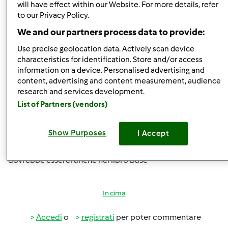
will have effect within our Website. For more details, refer
to our Privacy Policy.
Accedi
o
registrati
per poter commentare
We and our partners process data to provide:
Magat
Iscritto : 26.03.2014
Use precise geolocation data. Actively scan device
characteristics for identification. Store and/or access
information on a device. Personalised advertising and
content, advertising and content measurement, audience
research and services development.
Gio, 02/11/2016 - 12:33
#2
List of Partners (vendors)
http://www.ricettario-
bimby.it/search/tmrc_solr_recipe/crema%20pasticciera%
Show Purposes
I Accept
filters=type%3Arecipes&page=2#
dovrebbe esserci anche nel libro base
In cima
Accedi
o
registrati
per poter commentare