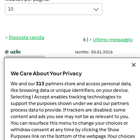
10
Risposta rapida
6 |
Ultimo messaggio
uzlic
Iscritto : 30.01.2016
We Care About Your Privacy
We and our
313
partners store and access personal data,
like browsing data or unique identifiers, on your device.
Selecting I Accept enables tracking technologies to
support the purposes shown under we and our partners
Gio, 02/11/2016 - 12:08
#1
process data to provide. If trackers are disabled, some
Buongiono volevo sapere come preparare una crema
content and ads you see may not be as relevant to you.
pasticera con il TM31
You can resurface this menu to change your choices or
withdraw consent at any time by clicking the Show
Purposes link on the bottom of the webpage .Your choices
In cima