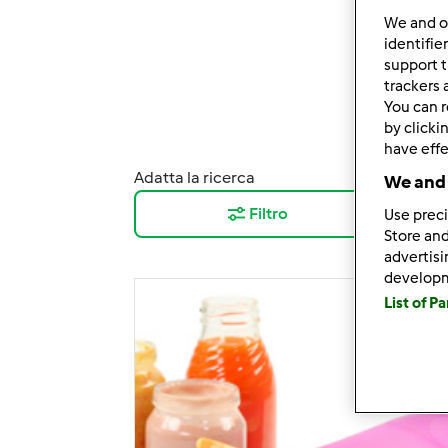
We and 
identifie
support t
trackers 
You can r
by clicki
have effe
Adatta la ricerca
Risul
We and 
Filtro
12
Use preci
Store and
advertis
develop
List of P