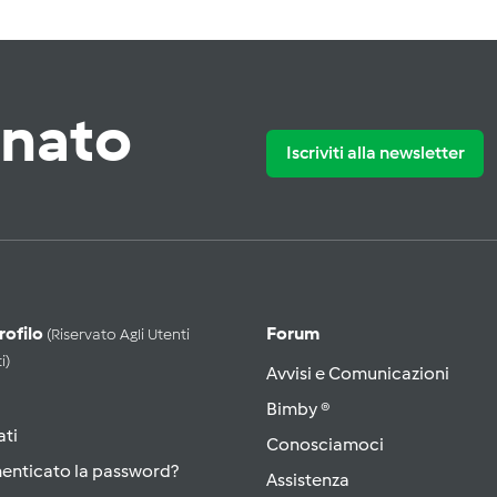
rnato
Iscriviti alla newsletter
Profilo
Forum
(riservato Agli Utenti
i)
Avvisi e Comunicazioni
Bimby ®
ati
Conosciamoci
menticato la password?
Assistenza