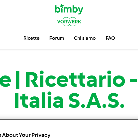
Ricette
Forum
Chi siamo
FAQ
 | Ricettario
Italia S.a.s.
Trova più di
33.462
ricette per il tuo Bimby ®.
 About Your Privacy