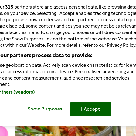
our
315
partners store and access personal data, like browsing dat
rs, on your device. Selecting I Accept enables tracking technologi
he purposes shown under we and our partners process data to prov
are disabled, some content and ads you see may not be as relevan
33.462
Risultati
esurface this menu to change your choices or withdraw consent a
ng the Show Purposes link on the bottom of the webpage .Your choi
ct within our Website. For more details, refer to our Privacy Policy
tati per pagina:
Ordina per:
our partners process data to provide:
Predefinito
se geolocation data. Actively scan device characteristics for ident
/or access information on a device. Personalised advertising and
ing and content measurement, audience research and services
ment.
artners (vendors)
Show Purposes
I Accept