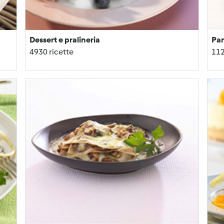
Dessert e pralineria
Pa
4930 ricette
112