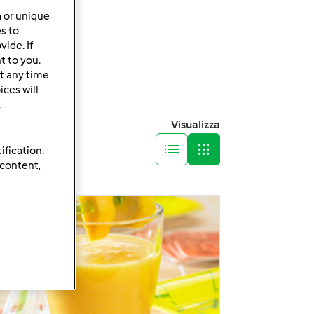
a or unique
es to
ide. If
t to you.
t any time
ces will
.
Visualizza
ification.
 content,