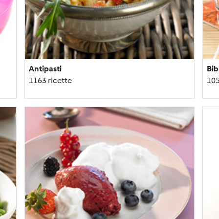
Antipasti
Bib
1163 ricette
105