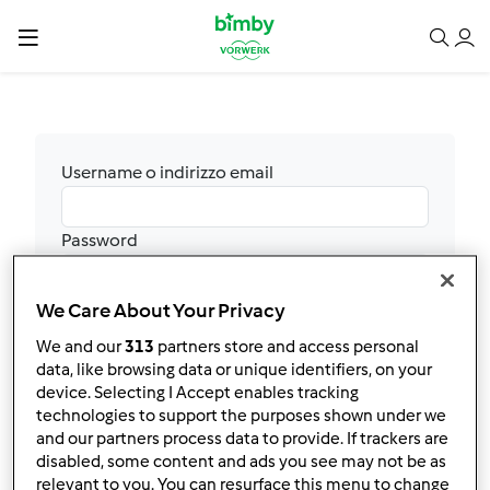
Username o indirizzo email
Password
We Care About Your Privacy
Accedi
We and our
313
partners store and access personal
Hai dimenticato la password?
data, like browsing data or unique identifiers, on your
Non ti sei ancora registrato? Purtroppo al
device. Selecting I Accept enables tracking
momento non è possibile effettuare nuove
technologies to support the purposes shown under we
registrazioni. Stiamo verificando internamente
and our partners process data to provide. If trackers are
quando potremo rendere nuovamente
disabled, some content and ads you see may not be as
relevant to you. You can resurface this menu to change
disponibile questa funzione e ti chiediamo un