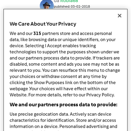
da
Robia68
published: 03-02-2018
modificata: 05-02-2018
Aggiungi alle mie raccolte
We Care About Your Privacy
condividi la ricetta
We and our
315
partners store and access personal
data, like browsing data or unique identifiers, on your
Crea variante
device. Selecting I Accept enables tracking
technologies to support the purposes shown under we
and our partners process data to provide. If trackers are
disabled, some content and ads you see may not be as
relevant to you. You can resurface this menu to change
your choices or withdraw consent at any time by
clicking the Show Purposes link on the bottom of the
Ingredienti
webpage .Your choices will have effect within our
Website. For more details, refer to our Privacy Policy.
Frullato San Valentino
We and our partners process data to provide:
1
rosa rossa
20
grammi
barbabietola rossa
Use precise geolocation data. Actively scan device
1
cucchiaio raso
zucchero di canna
characteristics for identification. Store and/or access
information on a device. Personalised advertising and
300
grammi
latte di avena