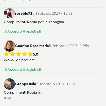
rosablu71
5. febbraio 2019 - 12:59
Complimenti Robia per la 1° pagina
Accedi
o
registrati
Guarino Rosa Maria
5. febbraio 2019 - 12:59
5.0
Woww da provare
Accedi
o
registrati
GrappaJulia
5. febbraio 2019 - 08:16
Complimenti Robia 👍
Julia