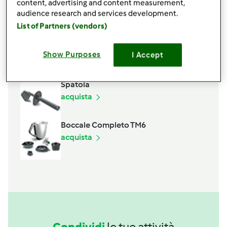
content, advertising and content measurement,
10
grammi
acqua di rose
audience research and services development.
Aggiungi alla lista della spesa
List of Partners (vendors)
Show Purposes
I Accept
Accessori che ti serviranno
Spatola
acquista
Boccale Completo TM6
acquista
Condividi
le tue attività