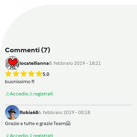
Commenti
(7)
locatellianna
8. febbraio 2019 - 18:21
5.0
buonissimo !!!
Accedi
o
registrati
Robia68
6. febbraio 2019 - 00:18
Grazie a tutte e grazie Team🤗
Accedi
o
registrati