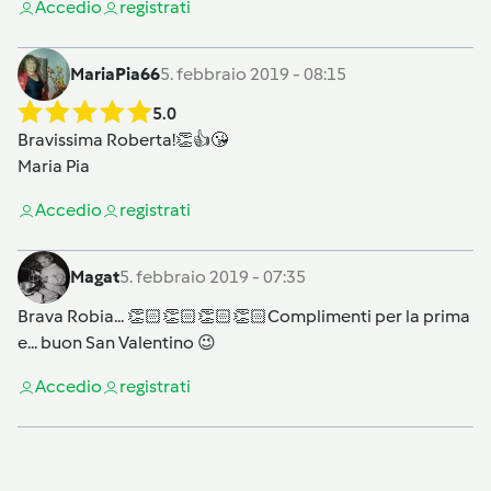
Accedi
o
registrati
MariaPia66
5. febbraio 2019 - 08:15
5.0
Bravissima Roberta!👏👍😘
Maria Pia
Accedi
o
registrati
Magat
5. febbraio 2019 - 07:35
Brava Robia... 👏🏻👏🏻👏🏻👏🏻Complimenti per la prima
e... buon San Valentino 😉
Accedi
o
registrati