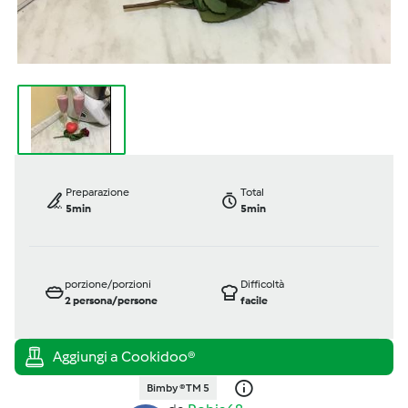
Preparazione
Total
5min
5min
porzione/porzioni
Difficoltà
2
persona/persone
facile
Bimby ® TM 5