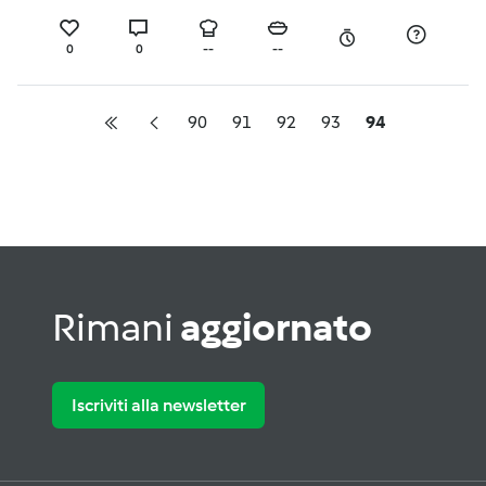
0
0
--
--
90
91
92
93
94
Rimani
aggiornato
Iscriviti alla newsletter