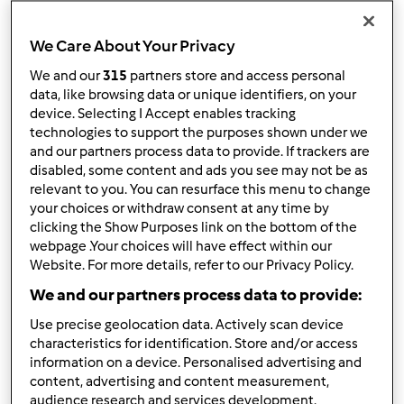
12
We Care About Your Privacy
Ordina per:
We and our
315
partners store and access personal
Predefinito
data, like browsing data or unique identifiers, on your
device. Selecting I Accept enables tracking
technologies to support the purposes shown under we
I filtri:
and our partners process data to provide. If trackers are
disabled, some content and ads you see may not be as
Pane
relevant to you. You can resurface this menu to change
your choices or withdraw consent at any time by
Annulla
clicking the Show Purposes link on the bottom of the
webpage .Your choices will have effect within our
Website. For more details, refer to our Privacy Policy.
panettone
We and our partners process data to provide:
gastronomico
Use precise geolocation data. Actively scan device
da
Ospite
characteristics for identification. Store and/or access
information on a device. Personalised advertising and
content, advertising and content measurement,
audience research and services development.