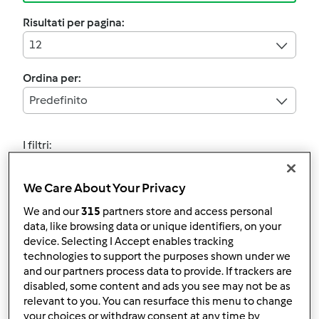
Risultati per pagina:
12
Ordina per:
Predefinito
I filtri:
Capodanno cinese
We Care About Your Privacy
Annulla
We and our
315
partners store and access personal
data, like browsing data or unique identifiers, on your
device. Selecting I Accept enables tracking
5.0
(3)
technologies to support the purposes shown under we
Torta delicata del primo
and our partners process data to provide. If trackers are
compleanno
disabled, some content and ads you see may not be as
relevant to you. You can resurface this menu to change
da
Ospite
your choices or withdraw consent at any time by