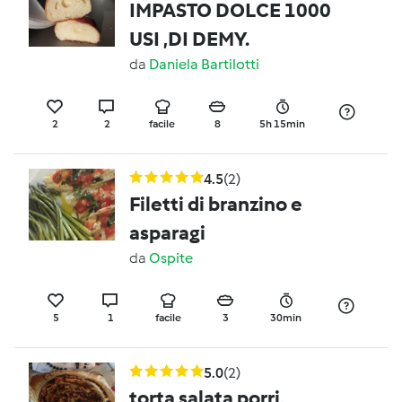
IMPASTO DOLCE 1000
USI ,DI DEMY.
da
Daniela Bartilotti
2
2
facile
8
5h 15min
4.5
(2)
Filetti di branzino e
asparagi
da
Ospite
5
1
facile
3
30min
5.0
(2)
torta salata porri,