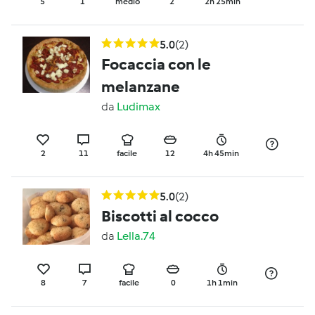
5
1
medio
2
2h 25min
5.0
(2)
Focaccia con le
melanzane
da
Ludimax
2
11
facile
12
4h 45min
5.0
(2)
Biscotti al cocco
da
Lella.74
8
7
facile
0
1h 1min