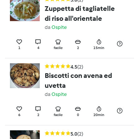
Zuppetta di tagliatelle
di riso all'orientale
da
Ospite
1
4
facile
2
15min
4.5
(2)
Biscotti con avena ed
uvetta
da
Ospite
6
2
facile
0
20min
5.0
(2)