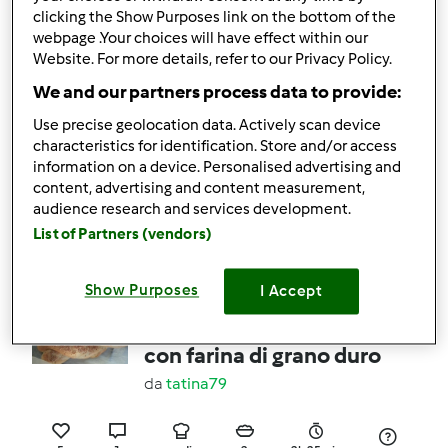
clicking the Show Purposes link on the bottom of the
webpage .Your choices will have effect within our
7
4
facile
10
42min
Website. For more details, refer to our Privacy Policy.
We and our partners process data to provide:
5.0
(3)
Use precise geolocation data. Actively scan device
PANINI ALL' OLIO
characteristics for identification. Store and/or access
da
Ospite
information on a device. Personalised advertising and
content, advertising and content measurement,
audience research and services development.
List of Partners (vendors)
8
3
facile
8
40min
Show Purposes
I Accept
5.0
(3)
treccia di pane siciliano
con farina di grano duro
da
tatina79