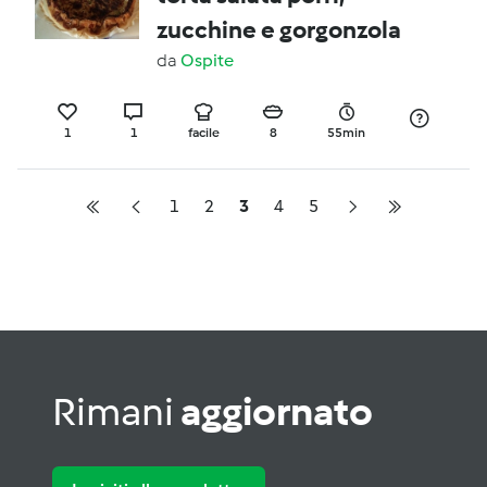
zucchine e gorgonzola
da
Ospite
1
1
facile
8
55min
1
2
3
4
5
Rimani
aggiornato