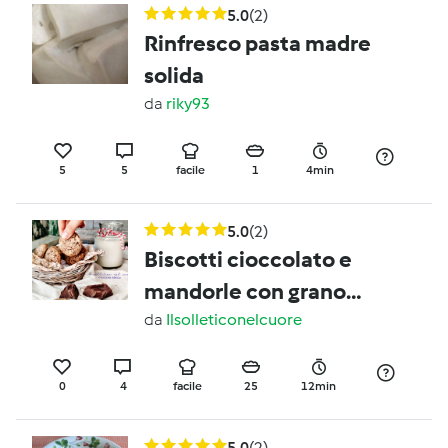
5.0
(2)
Rinfresco pasta madre
solida
da
riky93
5
5
facile
1
4min
5.0
(2)
Biscotti cioccolato e
mandorle con grano
saraceno
da
Ilsolleticonelcuore
0
4
facile
25
12min
5.0
(2)