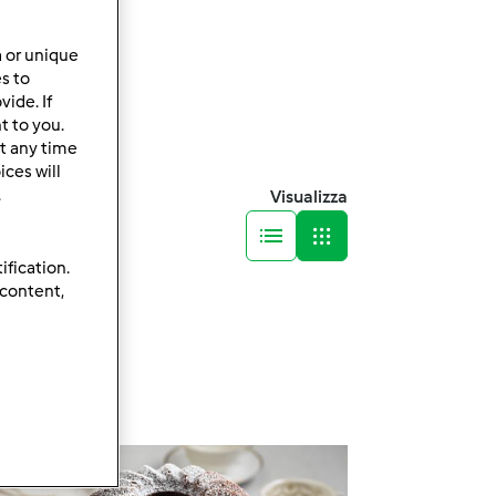
a or unique
es to
ide. If
t to you.
t any time
ces will
.
Visualizza
ification.
 content,