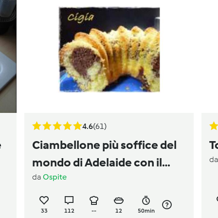
4.6
(61)
e
Ciambellone più soffice del
T
d
mondo di Adelaide con il
da
Ospite
bimby
33
112
--
12
50min