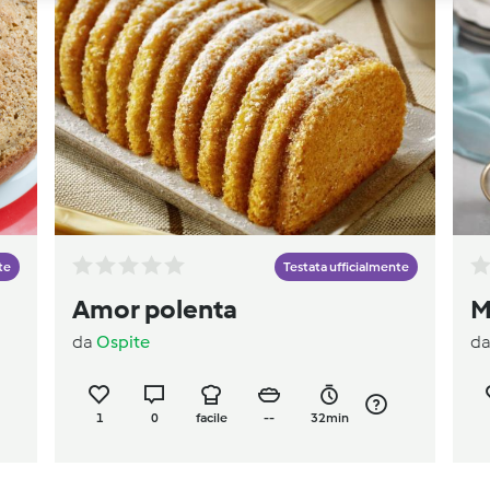
te
Testata ufficialmente
Amor polenta
M
da
Ospite
d
1
0
facile
--
32min