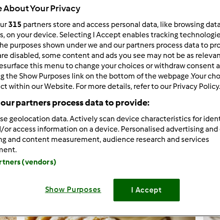
 About Your Privacy
our
315
partners store and access personal data, like browsing dat
rs, on your device. Selecting I Accept enables tracking technologi
he purposes shown under we and our partners process data to prov
2.144
Risultati
are disabled, some content and ads you see may not be as relevan
esurface this menu to change your choices or withdraw consent a
ng the Show Purposes link on the bottom of the webpage .Your choi
ct within our Website. For more details, refer to our Privacy Policy
tati per pagina:
Ordina per:
our partners process data to provide:
Predefinito
se geolocation data. Actively scan device characteristics for ident
/or access information on a device. Personalised advertising and
ing and content measurement, audience research and services
ment.
artners (vendors)
Show Purposes
I Accept