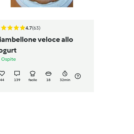
4.7
(63)
iambellone veloce allo
ogurt
a
Ospite
44
139
facile
18
32min