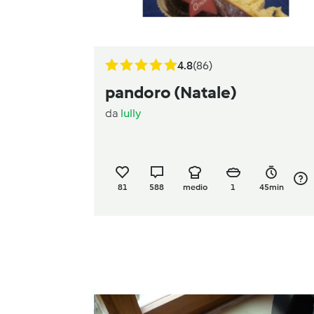
4.8
(86)
pandoro (Natale)
da
lully
81
588
medio
1
45min