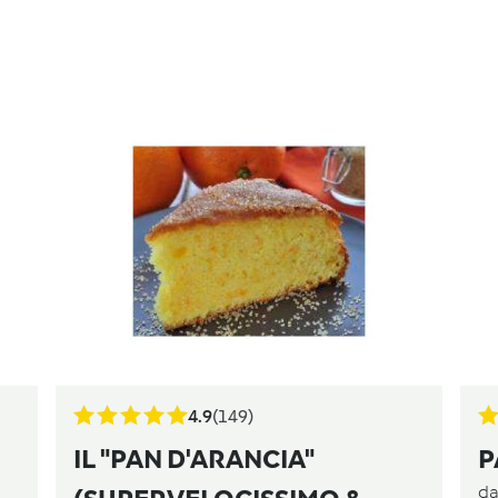
4.9
(149)
IL "PAN D'ARANCIA"
P
d