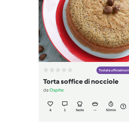
Testata ufficialmen
Torta soffice di nocciole
da
Ospite
6
1
facile
--
50min