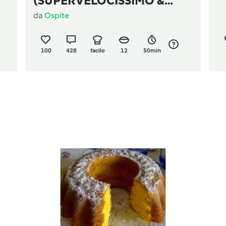
(SUPERVELOCISSIMO &
da
Ospite
STRABUONO!)
100
428
facile
12
50min