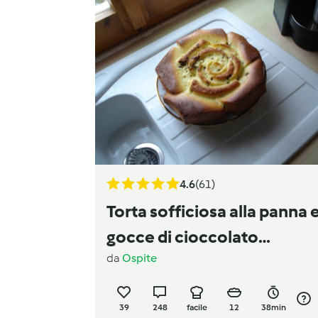
4.6
(61)
Torta sofficiosa alla panna 
gocce di cioccolato
da
Ospite
Pestifera Version
39
248
facile
12
38min