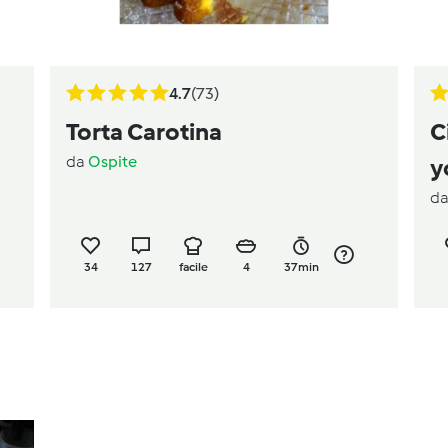
4.7
(73)
Torta Carotina
C
da
Ospite
y
d
34
127
facile
4
37min