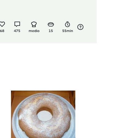
68
475
medio
15
55min