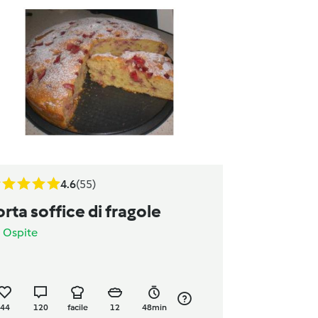
4.6
(55)
orta soffice di fragole
a
Ospite
44
120
facile
12
48min