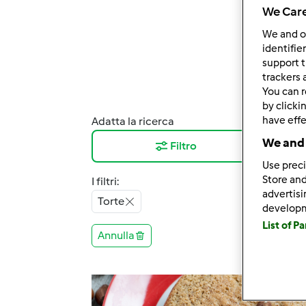
We Care
We and 
identifie
support t
trackers 
You can r
by clicki
have effe
Adatta la ricerca
Risul
We and 
Filtro
12
Use preci
Store and
I filtri:
advertis
Torte
develop
List of P
Annulla