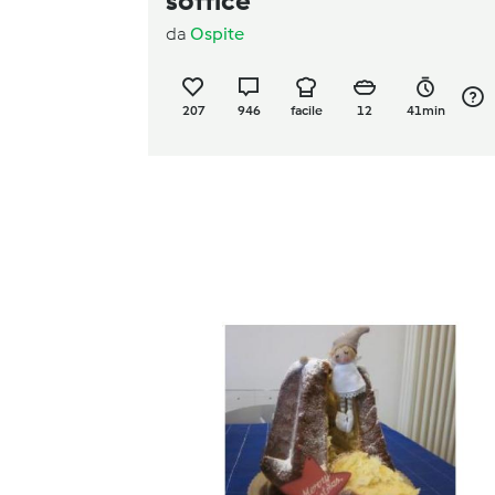
soffice
da
Ospite
207
946
facile
12
41min