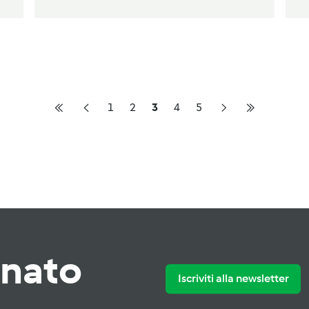
1
2
3
4
5
rnato
Iscriviti alla newsletter