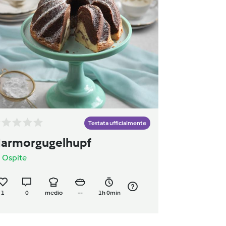
Testata ufficialmente
armorgugelhupf
a
Ospite
1
0
medio
--
1h 0min